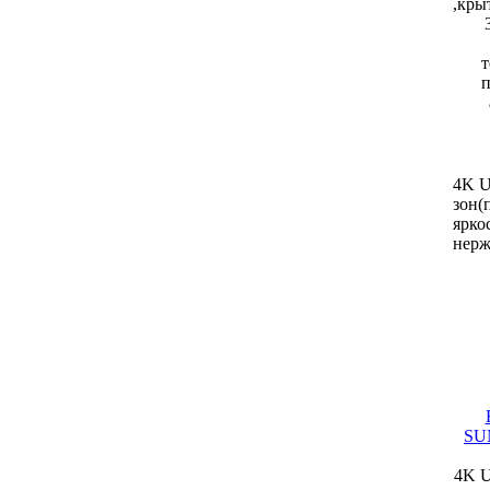
,кры
т
п
4K U
зон(
ярко
нерж
SUN
4K U