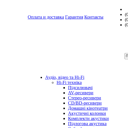
(
Оплата и доставка
Гарантия
Контакты
(
(
Аудіо, відео та Hi-Fi
Hi-Fi техніка
Підсилювачі
AV-ресивери
Стерео-ресивери
CD/BD-ресивери
Домашні кінотеатри
Акустичні колонки
Комплекти акустики
Підлогова акустика