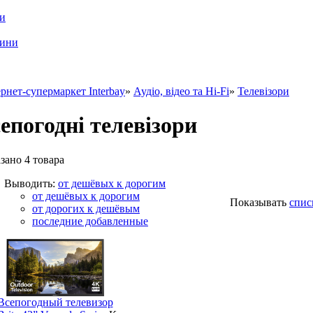
ри
шини
рнет-супермаркет Interbay
»
Аудіо, відео та Hi-Fi
»
Телевізори
епогодні телевізори
зано 4 товарa
Выводить:
от дешёвых к дорогим
от дешёвых к дорогим
Показывать
спис
от дорогих к дешёвым
последние добавленные
Всепогодный телевизор