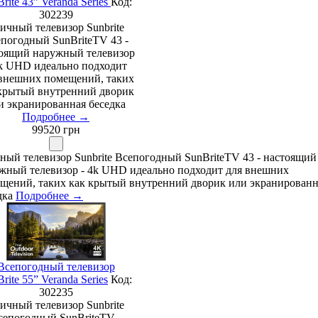
rite 43” Veranda Series
Код:
302239
ичный телевизор Sunbrite
погодный SunBriteTV 43 -
оящий наружный телевизор
4k UHD идеально подходит
внешних помещений, таких
крытый внутренний дворик
и экранированная беседка
Подробнее →
99520 грн
ный телевизор Sunbrite Всепогодный SunBriteTV 43 - настоящий
жный телевизор - 4k UHD идеально подходит для внешних
щений, таких как крытый внутренний дворик или экранированн
дка
Подробнее →
Всепогодный телевизор
rite 55” Veranda Series
Код:
302235
ичный телевизор Sunbrite
сепогодный SunBriteTV -