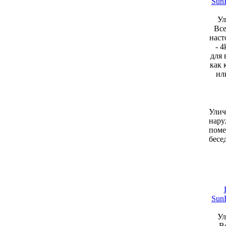
SunB
Ул
Все
наст
- 
для 
как 
ил
Улич
нару
поме
бесе
SunB
Ул
В