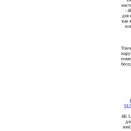
наст
- 
для 
как 
ил
Улич
нару
поме
бесе
SUN
4K U
дл
зон