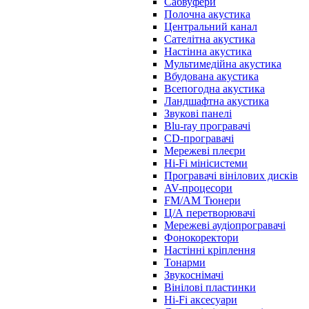
Сабвуфери
Полочна акустика
Центральний канал
Сателітна акустика
Настінна акустика
Мультимедійна акустика
Вбудована акустика
Всепогодна акустика
Ландшафтна акустика
Звукові панелі
Blu-ray програвачі
CD-програвачі
Мережеві плеєри
Hi-Fi мінісистеми
Програвачі вінілових дисків
AV-процесори
FM/AM Тюнери
Ц/А перетворювачі
Мережеві аудіопрогравачі
Фонокоректори
Настінні кріплення
Тонарми
Звукоснімачі
Вінілові пластинки
Hi-Fi аксесуари