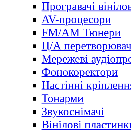
Програвачі вініло
AV-процесори
FM/AM Тюнери
Ц/А перетворювач
Мережеві аудіопро
Фонокоректори
Настінні кріпленн
Тонарми
Звукоснімачі
Вінілові пластинк