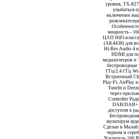
уровня, TX-827
улыбаться 
включении ва
развлекатель
Особенност
мощность - 16
ЦАП HiFi-класса
(AK4438) для в
Hi-Res Audio 4 
HDMI для п
медиаплееров и
беспроводные 
ГГц/2.4 ГГц Wi-
Встроенный Ch
Play-Fi, AirPlay 
TuneIn и Deez
через прило
Controller Ра
DAB/DAB+ 
доступом к ра
Беспроводная
мультирум ауди
Сделан в Малай
черном и сере
Усилитель 160 Вт