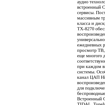
аудио техноло
встроенный Ch
сервисы. Пос
массивным тр
класса и диск
TX-8270 обес
воспроизведе
универсально
ежедневных р
просмотр ТВ
еще многого д
соответствую
при каждом в
системы. Осо
канал ЦАП Hi
воспроизведе
для подключе
беспроводные
Встроенный Ch
TIDAL, TuneI