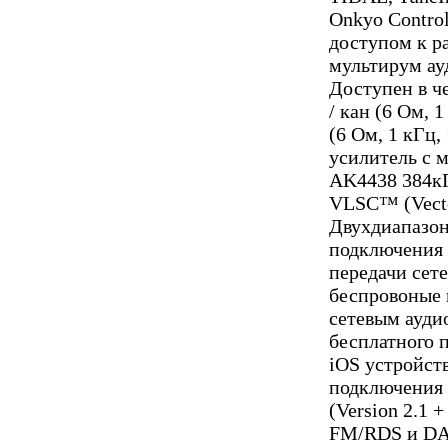
Onkyo Contro
доступом к р
мультирум ау
Доступен в ч
/ кан (6 Ом, 1
(6 Ом, 1 кГц,
усилитель с
AK4438 384кГ
VLSC™ (Vector
Двухдиапазон
подключения
передачи сет
беспровоные 
сетевым ауди
бесплатного п
iOS устройст
подключения 
(Version 2.1 
FM/RDS и DA