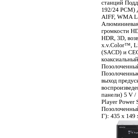
станций Подд
192/24 PCM) 
AIFF, WMA Lo
Алюминиевая 
громкости HD
HDR, 3D, воз
x.v.Color™, 
(SACD) и CEC
коаксиальный
Позолоченный
Позолоченные
выход предуси
воспроизведе
панели) 5 V 
Player Power 
Позолоченный
Г): 435 x 149