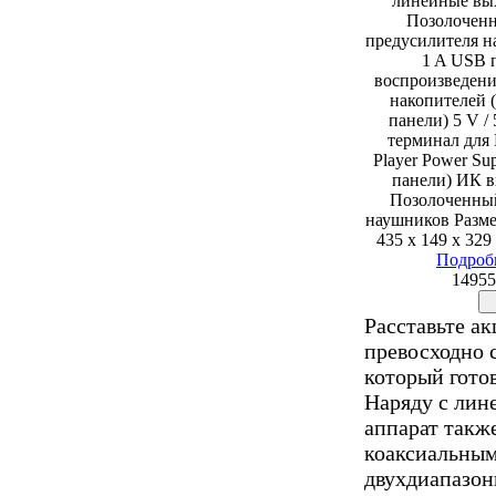
линейные вы
Позолочен
предусилителя на
1 A USB 
воспроизведени
накопителей 
панели) 5 V 
терминал для
Player Power Su
панели) ИК в
Позолоченный
наушников Разме
435 x 149 x 329
Подроб
14955
Расставьте а
превосходно 
который готов
Наряду с лин
аппарат такж
коаксиальным
двухдиапазон