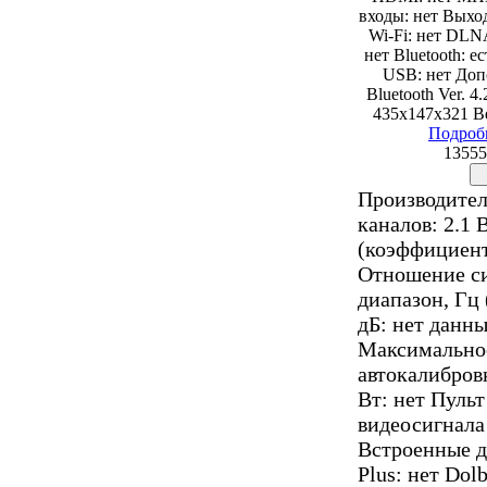
входы: нет Вых
Wi-Fi: нет DLNA
нет Bluetooth: ес
USB: нет Доп
Bluetooth Ver. 4
435x147x321 Ве
Подроб
13555
Производител
каналов: 2.1
(коэффициент
Отношение си
диапазон, Гц 
дБ: нет данн
Максимальное
автокалибров
Вт: нет Пуль
видеосигнала
Встроенные де
Plus: нет Dol