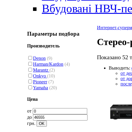
Вбудовані НВЧ-пе
Интернет-суперма
Параметры подбора
Стерео-
Производитель
Показано 52 
Denon
(9)
Harman/Kardon
(4)
Выводить:
Marantz
(2)
от де
Onkyo
(10)
от до
Pioneer
(7)
посл
Yamaha
(20)
Цена
от
до
грн.