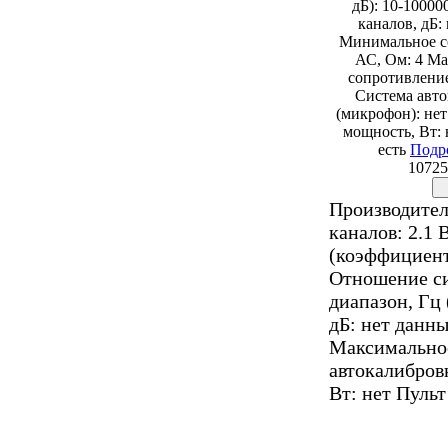
дБ): 10-10000
каналов, дБ:
Минимальное с
АС, Ом: 4 М
сопротивление
Система авт
(микрофон): не
мощность, Вт: 
есть
Подр
10725
Производител
каналов: 2.1
(коэффициент
Отношение си
диапазон, Гц 
дБ: нет данн
Максимальное
автокалибров
Вт: нет Пуль