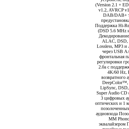
(Version 2.1 + E
v1.2, AVRCP v
DAB/DAB+ т
предустановк
Поддержка Hi-Re
(DSD 5.6 MHz 
Декодировани
ALAC, DSD,
Lossless, MP3 и
через USB А
фронтальная п
регулировки г
2.0a с поддерж
4K/60 Hz,
возвратного а
DeepColor™, 
LipSync, DSD
Super Audio CD
3 цифровых ау
оптических и 1 
позолоченных
аудиовхода Поз
MM Phono
эквалайзером 