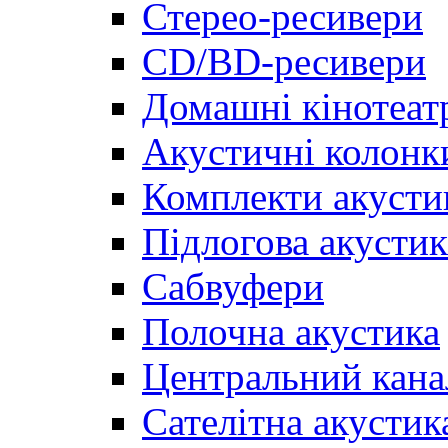
Стерео-ресивери
CD/BD-ресивери
Домашні кінотеат
Акустичні колонк
Комплекти акусти
Підлогова акустик
Сабвуфери
Полочна акустика
Центральний кана
Сателітна акустик