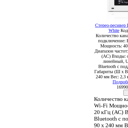
Стерео-ресивер
White
Код
Количество кана
подключение: E
Мощность: 40
Диапазон частот:
(АС) Входы: 
линейный, U
Bluetooth с п
Габариты (Ш х В 
240 мм Вес: 2,3
Подроб
16990
Количество ка
Wi-Fi Мощнос
20 кГц (АС) 
Bluetooth с п
90 х 240 мм В