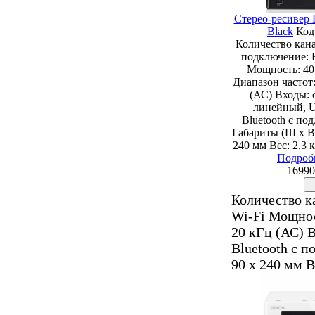
Стерео-ресивер
Black
Код
Количество кана
подключение: E
Мощность: 40
Диапазон частот:
(АС) Входы: 
линейный, U
Bluetooth с п
Габариты (Ш х В 
240 мм Вес: 2,3 
Подроб
16990
Количество ка
Wi-Fi Мощнос
20 кГц (АС) 
Bluetooth с п
90 х 240 мм В