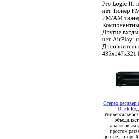
Pro Logic II:
нет Тюнер FM
FM/AM тюнер
Компонентный
Другие входы
нет AirPlay: н
Дополнительно
435x147x321 В
Стерео-ресивер
Black
Код
Универсальност
объединяет
аналоговым 
простом разв
центре, который