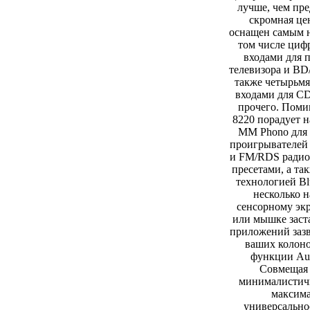
лучше, чем пре
скромная це
оснащен самым 
том числе циф
входами для 
телевизора и BD
также четырьм
входами для CD
прочего. Поми
8220 порадует 
MM Phono для
проигрывателей
и FM/RDS радио
пресетами, а та
технологией Bl
несколько 
сенсорному экр
или мышке заст
приложений зазв
ваших колоно
функции Aut
Совмещая 
минималистич
максим
универсально