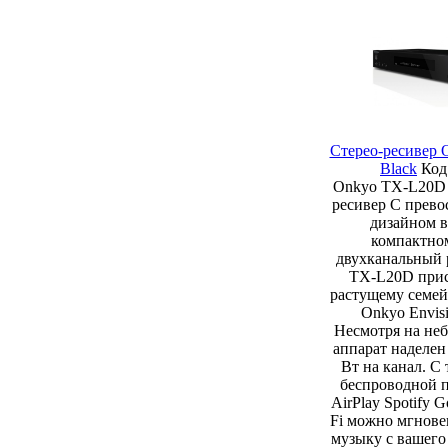
Стерео-ресивер
Black
Код
Onkyo TX-L20D 
ресивер С прево
дизайном 
компактно
двухканальный 
TX-L20D прис
растущему семей
Onkyo Envis
Несмотря на не
аппарат наделе
Вт на канал. С
беспроводной п
AirPlay Spotify G
Fi можно мгнове
музыку с вашего