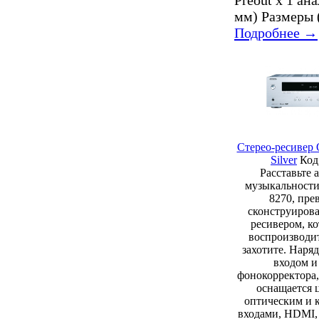
мм) Размеры (
Подробнее →
Стерео-ресивер
Silver
Код
Расставьте 
музыкальности
8270, пре
сконструиров
ресивером, к
воспроизводит
захотите. Наря
входом и
фонокорректора,
оснащается
оптическим и 
входами, HDMI,