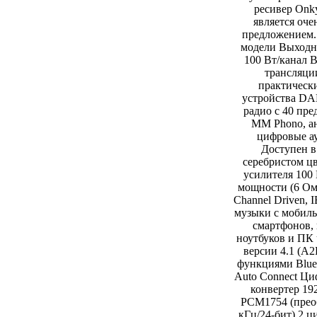
ресивер Onk
является оч
предложением.
модели Выходн
100 Вт/канал B
трансляци
практическ
устройства D
радио с 40 пр
MM Phono, а
цифровые а
Доступен в
серебристом ц
усилителя 100 
мощности (6 Ом,
Channel Driven, 
музыки с мобиль
смартфонов,
ноутбуков и ПК 
версии 4.1 (A
функциями Bluet
Auto Connect Ц
конвертер 19
PCM1754 (прео
кГц/24-бит) 2 