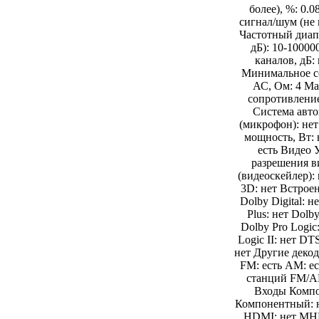
более), %: 0.
сигнал/шум (не 
Частотный диапа
дБ): 10-10000
каналов, дБ:
Минимальное с
АС, Ом: 4 М
сопротивление
Система авт
(микрофон): не
мощность, Вт: 
есть Видео 
разрешения в
(видеоскейлер):
3D: нет Встрое
Dolby Digital: н
Plus: нет Dolb
Dolby Pro Logic
Logic II: нет D
нет Другие деко
FM: есть AM: е
станций FM/A
Входы Компо
Компонентный: н
HDMI: нет MHL