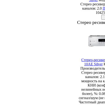
Стерео ресивер
каналов: 2.0
П
10425
Стерео ресиве
Стерео-ресиве
10AE Silver
Производитель:
Стерео ресиве
каналов: 2.
мощность на к
КНИ (коэ
нелинейных и
более), %: 0.
сигнал/шум (не 
Частотный диапа