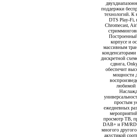
двухдиапазонн
поддержки бесп
технологий. К 
DTS Play-Fi,
Chromecast, Air
стриммингов
Построенный
корпусе и 
массивным тра
конденсаторами 
дискретной схем
сдвига, Onk
обеспечит выс
мощности д
воспроизвед
любимой 
Наслажд
универсальност
простым у
ежедневных ра
мероприятий
просмотр ТВ, 
DAB+ и FM/RDS
многого другого
акустикой соо