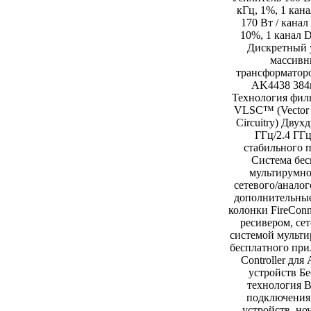
кГц, 1%, 1 кана
170 Вт / канал
10%, 1 канал D
Дискретный 
массивн
трансформато
AK4438 384
Технология фил
VLSC™ (Vector 
Circuitry) Дву
ГГц/2.4 ГГц
стабильного 
Система бе
мультирумно
сетевого/аналог
дополнительны
колонки FireCon
ресивером, се
системой мульт
бесплатного пр
Controller для
устройств Б
технология B
подключения
устройств, но