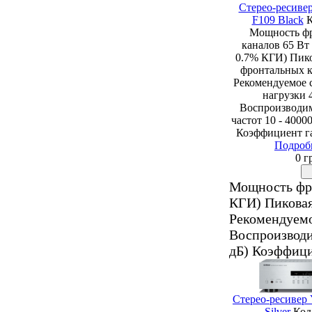
Стерео-ресиве
F109 Black
К
Мощность ф
каналов 65 Вт 
0.7% КГИ) Пик
фронтальных к
Рекомендуемое 
нагрузки 
Воспроизводи
частот 10 - 40000
Коэффициент г
Подроб
0 г
Мощность фро
КГИ) Пиковая
Рекомендуемо
Воспроизводи
дБ) Коэффици
Стерео-ресивер
Silver
Код