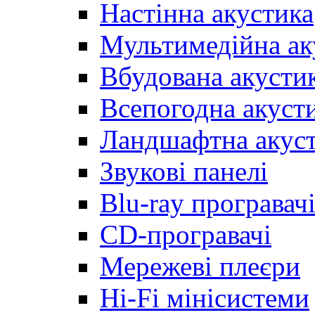
Настінна акустика
Мультимедійна ак
Вбудована акусти
Всепогодна акуст
Ландшафтна акус
Звукові панелі
Blu-ray програвач
CD-програвачі
Мережеві плеєри
Hi-Fi мінісистеми