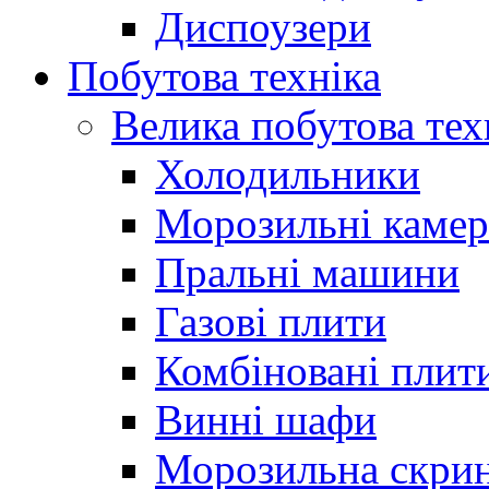
Диспоузери
Побутова техніка
Велика побутова тех
Холодильники
Морозильні каме
Пральні машини
Газові плити
Комбіновані плит
Винні шафи
Морозильна скри