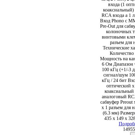
входа (1 опт
коаксиальный)
RCA входа а 1 
Вход Phono с M
Pre-Out для саб
колоночных т
винтовыми кле
разъем для
Технические х
Количество 
Мощность на кан
6 Ом Диапазон ч
100 кГц (+1/-3
сигнал/шум 10
кГц / 24 бит В
оптический x
коаксиальный 
аналоговый RC
сабвуфер Preout
x 1 разъем для 
(6.3 мм) Размер
435 x 149 x 32
Подроб
14955