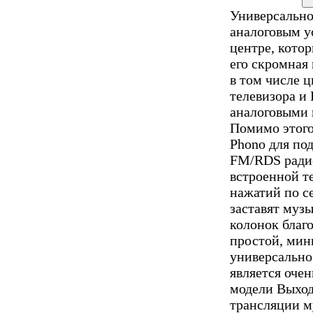
Универсально
аналоговым у
центре, котор
его скромная
в том числе 
телевизора и
аналоговыми 
Помимо этого
Phono для по
FM/RDS радио
встроенной те
нажатий по с
заставят муз
колонок благ
простой, мин
универсально
является оче
модели Выход
трансляции м