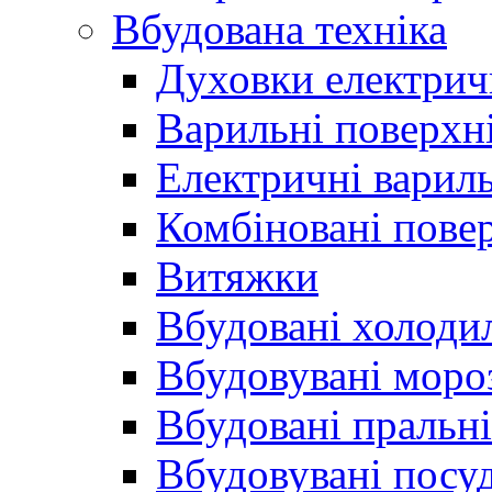
Вбудована техніка
Духовки електрич
Варильні поверхні
Електричні вариль
Комбіновані пове
Витяжки
Вбудовані холоди
Вбудовувані моро
Вбудовані пральн
Вбудовувані пос