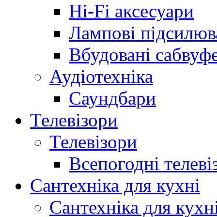
Hi-Fi аксесуари
Лампові підсилюв
Вбудовані сабвуф
Аудіотехніка
Саундбари
Телевізори
Телевізори
Всепогодні телеві
Сантехніка для кухні
Сантехніка для кухн