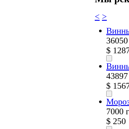
<
>
Винны
36050
$ 128
Винны
43897
$ 156
Мороз
7000 
$ 250