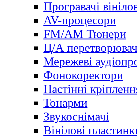
Програвачі вініло
AV-процесори
FM/AM Тюнери
Ц/А перетворювач
Мережеві аудіопро
Фонокоректори
Настінні кріпленн
Тонарми
Звукоснімачі
Вінілові пластинк