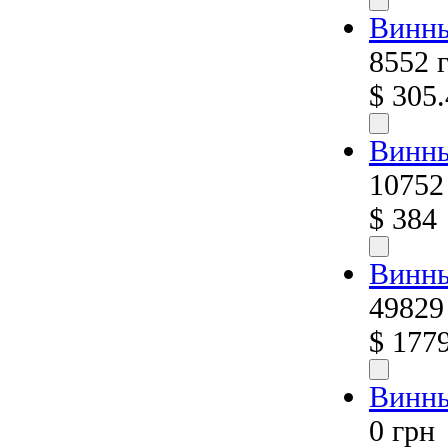
Винны
8552 
$ 305.
Винн
10752
$ 384
Винны
49829
$ 177
Винны
0 грн