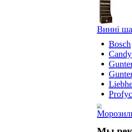
Винні ш
Bosch
Candy
Gunte
Gunte
Liebhe
Profyc
Морозил
Мы рек