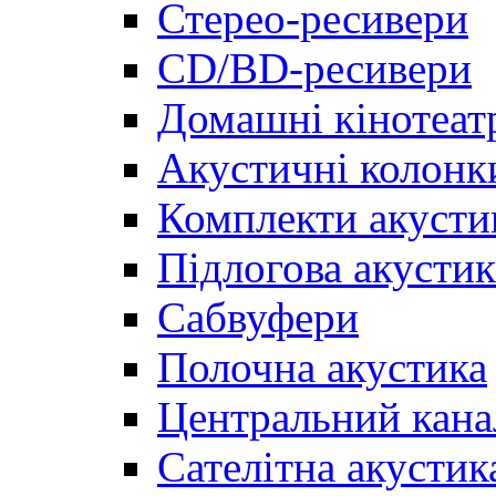
Стерео-ресивери
CD/BD-ресивери
Домашні кінотеат
Акустичні колонк
Комплекти акусти
Підлогова акустик
Сабвуфери
Полочна акустика
Центральний кана
Сателітна акустик