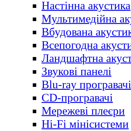
Настінна акустика
Мультимедійна ак
Вбудована акусти
Всепогодна акуст
Ландшафтна акус
Звукові панелі
Blu-ray програвач
CD-програвачі
Мережеві плеєри
Hi-Fi мінісистеми