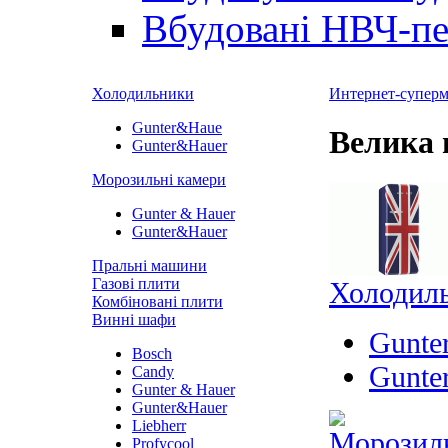
Вбудовані НВЧ-пе
Холодильники
Интернет-суперма
Gunter&Haue
Велика 
Gunter&Hauer
Морозильні камери
Gunter & Hauer
Gunter&Hauer
Пральні машини
Газові плити
Холодил
Комбіновані плити
Винні шафи
Gunte
Bosch
Gunte
Candy
Gunter & Hauer
Gunter&Hauer
Liebherr
Морозиль
Profycool