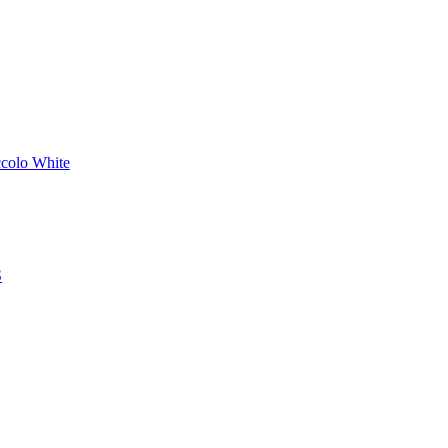
olo White
S