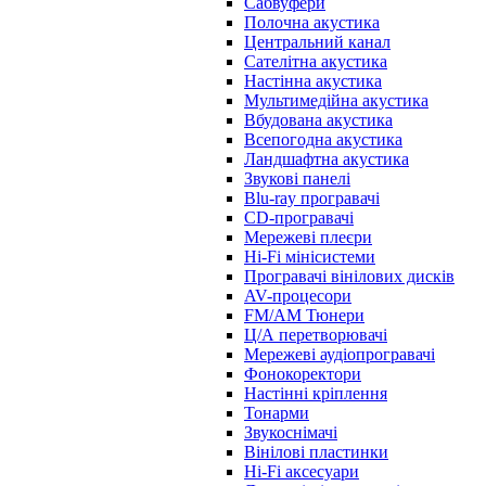
Сабвуфери
Полочна акустика
Центральний канал
Сателітна акустика
Настінна акустика
Мультимедійна акустика
Вбудована акустика
Всепогодна акустика
Ландшафтна акустика
Звукові панелі
Blu-ray програвачі
CD-програвачі
Мережеві плеєри
Hi-Fi мінісистеми
Програвачі вінілових дисків
AV-процесори
FM/AM Тюнери
Ц/А перетворювачі
Мережеві аудіопрогравачі
Фонокоректори
Настінні кріплення
Тонарми
Звукоснімачі
Вінілові пластинки
Hi-Fi аксесуари