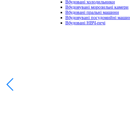
Вбудовані холодильники
Вбудовувані морозильні камери
Вбудовані пральні машини
Вбудовувані посудомийні маши
Вбудовані НВЧ-печі