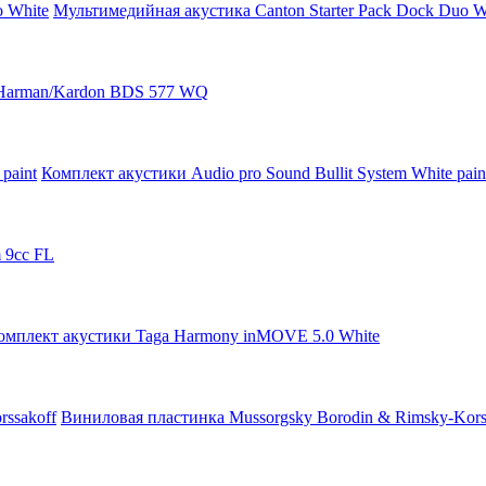
Мультимедийная акустика Canton Starter Pack Dock Duo W
Harman/Kardon BDS 577 WQ
Комплект акустики Audio pro Sound Bullit System White pain
m 9cc FL
омплект акустики Taga Harmony inMOVE 5.0 White
Виниловая пластинка Mussorgsky Borodin & Rimsky-Kors