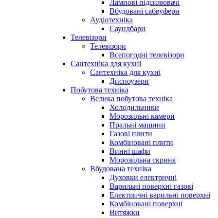
Лампові підсилювачі
Вбудовані сабвуфери
Аудіотехніка
Саундбари
Телевізори
Телевізори
Всепогодні телевізори
Сантехніка для кухні
Сантехніка для кухні
Диспоузери
Побутова техніка
Велика побутова техніка
Холодильники
Морозильні камери
Пральні машини
Газові плити
Комбіновані плити
Винні шафи
Морозильна скриня
Вбудована техніка
Духовки електричні
Варильні поверхні газові
Електричні варильні поверхні
Комбіновані поверхні
Витяжки