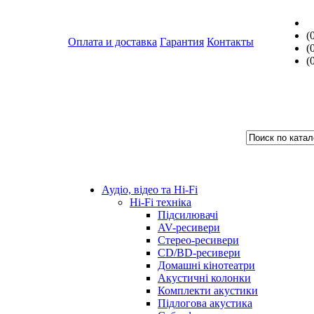
(
Оплата и доставка
Гарантия
Контакты
(
(
Аудіо, відео та Hi-Fi
Hi-Fi техніка
Підсилювачі
AV-ресивери
Стерео-ресивери
CD/BD-ресивери
Домашні кінотеатри
Акустичні колонки
Комплекти акустики
Підлогова акустика