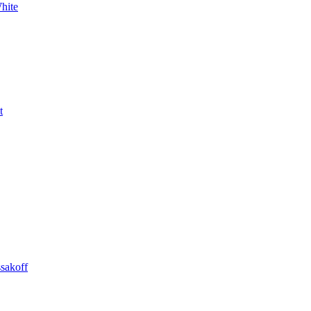
hite
t
sakoff