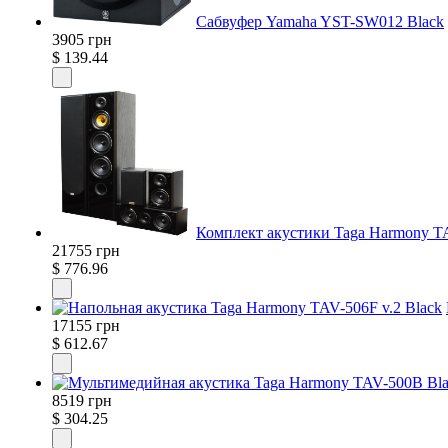
Сабвуфер Yamaha YST-SW012 Black
3905 грн
$ 139.44
Комплект акустики Taga Harmony TA
21755 грн
$ 776.96
17155 грн
$ 612.67
8519 грн
$ 304.25