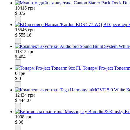
10416 грн
$ 372
BD-ресивер 
15546 грн
$ 555.18
11312 грн
$ 404
Тонарм Pro-ject Tonear
0 грн
$ 0
К
12434 грн
$ 444.07
1008 грн
$ 36