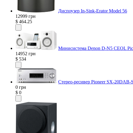
Диспоузер In-Sink-Erator Model 56
12999 грн
$ 464.25
Минисистема Denon D-N5 CEOL Picc
14952 грн
$ 534
Стерео-ресивер Pioneer SX-20DAB-
0 грн
$ 0