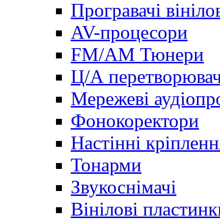
Програвачі вініло
AV-процесори
FM/AM Тюнери
Ц/А перетворювач
Мережеві аудіопр
Фонокоректори
Настінні кріпленн
Тонарми
Звукоснімачі
Вінілові пластинк