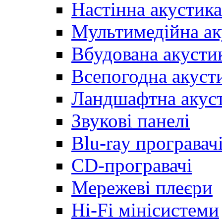
Настінна акустика
Мультимедійна ак
Вбудована акусти
Всепогодна акуст
Ландшафтна акус
Звукові панелі
Blu-ray програвач
CD-програвачі
Мережеві плеєри
Hi-Fi мінісистеми