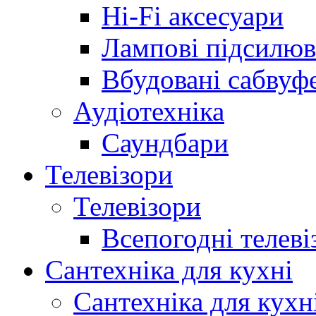
Hi-Fi аксесуари
Лампові підсилюв
Вбудовані сабвуф
Аудіотехніка
Саундбари
Телевізори
Телевізори
Всепогодні телеві
Сантехніка для кухні
Сантехніка для кухн