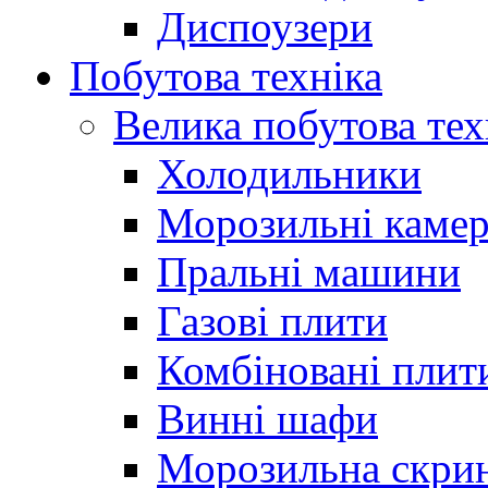
Диспоузери
Побутова техніка
Велика побутова тех
Холодильники
Морозильні каме
Пральні машини
Газові плити
Комбіновані плит
Винні шафи
Морозильна скри