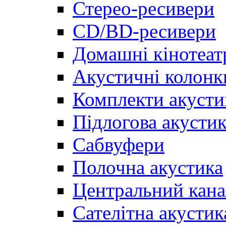
Стерео-ресивери
CD/BD-ресивери
Домашні кінотеат
Акустичні колонк
Комплекти акусти
Підлогова акусти
Сабвуфери
Полочна акустика
Центральний кана
Сателітна акустик