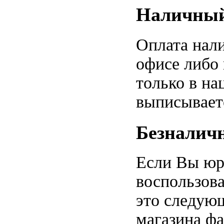
Наличный
Оплата нали
офисе либо
только в на
выписываетс
Безналич
Если Вы юр
воспользов
это следую
магазина фа