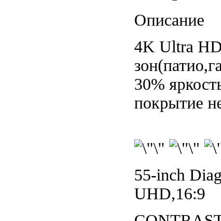
Описание
4K Ultra H
зон(патио,г
30% яркост
покрытие н
55-inch Dia
UHD,16:9
CONTRAST 