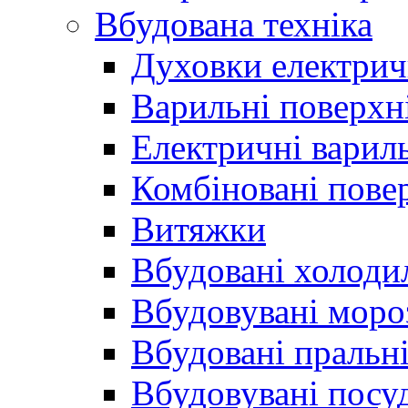
Вбудована техніка
Духовки електрич
Варильні поверхні
Електричні вариль
Комбіновані пове
Витяжки
Вбудовані холоди
Вбудовувані моро
Вбудовані пральн
Вбудовувані пос