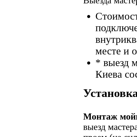
Выезда масте
Стоимост
подключе
внутрикв
месте и 
* выезд 
Киева со
Установка
Монтаж мойк
выезд мастер