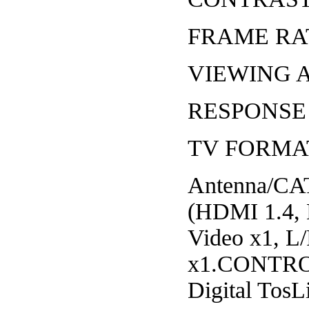
FRAME RAT
VIEWING A
RESPONSE T
TV FORMATS 
Antenna/C
(HDMI 1.4, 
Video x1, L/
x1.CONTRO
Digital TosL