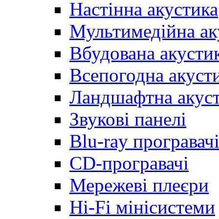
Настінна акустика
Мультимедійна ак
Вбудована акусти
Всепогодна акуст
Ландшафтна акус
Звукові панелі
Blu-ray програвач
CD-програвачі
Мережеві плеєри
Hi-Fi мінісистеми