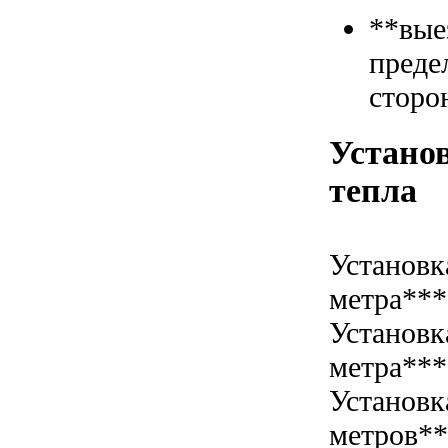
**вые
преде
сторо
Установ
тепла
Установк
метра***
Установк
метра***
Установк
метров*