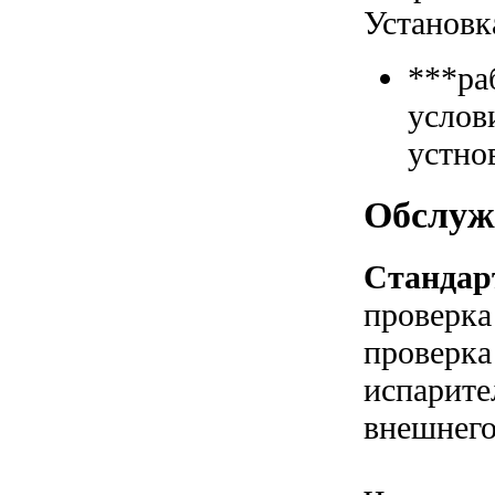
Установк
***ра
услов
устно
Обслуж
Стандар
проверка
проверка
испарите
внешнего