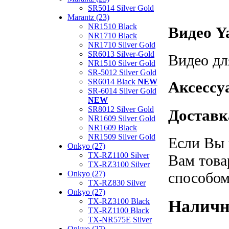
SR5014 Silver Gold
Marantz (23)
NR1510 Black
Видео Y
NR1710 Black
NR1710 Silver Gold
SR6013 Silver-Gold
Видео дл
NR1510 Silver Gold
SR-5012 Silver Gold
SR6014 Black
NEW
Аксессу
SR-6014 Silver Gold
NEW
SR8012 Silver Gold
Доставк
NR1609 Silver Gold
NR1609 Black
NR1509 Silver Gold
Если Вы 
Onkyo (27)
TX-RZ1100 Silver
Вам това
TX-RZ3100 Silver
способом
Onkyo (27)
TX-RZ830 Silver
Onkyo (27)
Наличн
TX-RZ3100 Black
TX-RZ1100 Black
TX-NR575E Silver
Onkyo (27)