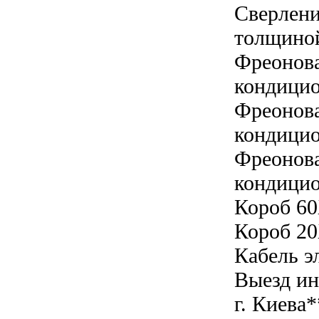
Сверлени
толщиной
Фреонова
кондицио
Фреонова
кондицио
Фреонова
кондицио
Короб 60
Короб 20
Кабель э
Выезд ин
г. Киева*