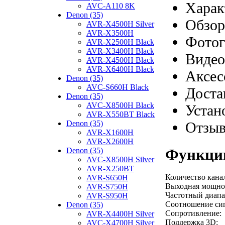
Харак
AVC-A110 8K
Denon (35)
Обзор
AVR-X4500H Silver
AVR-X3500H
Фотог
AVR-X2500H Black
AVR-X3400H Black
Видео
AVR-X4500H Black
AVR-X6400H Black
Аксес
Denon (35)
AVC-S660H Black
Доста
Denon (35)
AVC-X8500H Black
Устан
AVR-X550BT Black
Отзы
Denon (35)
AVR-X1600H
AVR-X2600H
Функции
Denon (35)
AVC-X8500H Silver
AVR-X250BT
Количество кана
AVR-S650H
Выходная мощнос
AVR-S750H
Частотный диапа
AVR-S950H
Соотношение си
Denon (35)
Сопротивление:
AVR-X4400H Silver
Поддержка 3D:
AVC-X4700H Silver