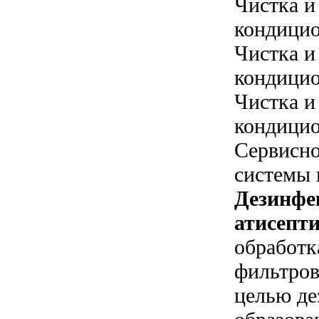
Чистка и
кондицио
Чистка и
кондицио
Чистка и
кондицио
Сервисн
системы 
Дезинфе
атисепти
обработк
фильтров
целью де