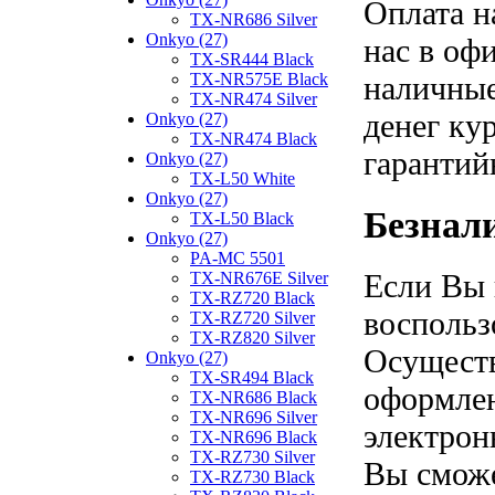
Оплата н
TX-NR686 Silver
Onkyo (27)
нас в оф
TX-SR444 Black
наличные
TX-NR575E Black
TX-NR474 Silver
денег ку
Onkyo (27)
TX-NR474 Black
гарантий
Onkyo (27)
TX-L50 White
Onkyo (27)
Безнал
TX-L50 Black
Onkyo (27)
PA-MC 5501
Если Вы 
TX-NR676E Silver
TX-RZ720 Black
воспольз
TX-RZ720 Silver
TX-RZ820 Silver
Осуществ
Onkyo (27)
TX-SR494 Black
оформлен
TX-NR686 Black
TX-NR696 Silver
электрон
TX-NR696 Black
TX-RZ730 Silver
Вы сможе
TX-RZ730 Black