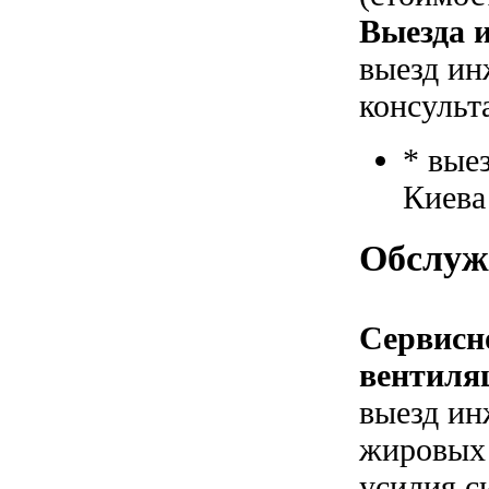
Выезда и
выезд ин
консульт
* вые
Киева
Обслуж
Сервисн
вентиля
выезд ин
жировых 
усилия с