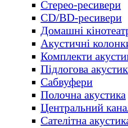
Стерео-ресивери
CD/BD-ресивери
Домашні кінотеат
Акустичні колонк
Комплекти акусти
Підлогова акустик
Сабвуфери
Полочна акустика
Центральний кана
Сателітна акустик