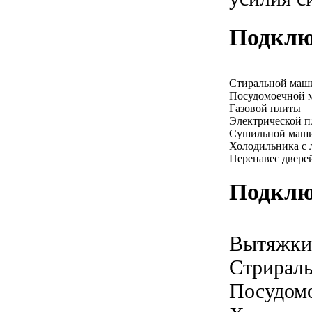
Подклю
Стиральной ма
Посудомоечной
Газовой плиты
Электрической 
Сушильной маш
Холодильника с 
Перенавес двере
Подклю
Вытяжки
Стрирал
Посудом