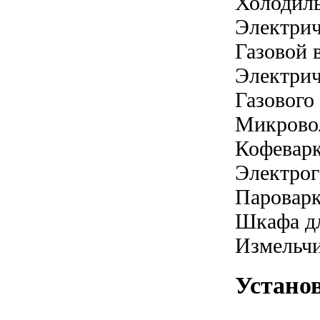
Холодил
Электрич
Газовой 
Электрич
Газового
Микрово
Кофевар
Электрог
Паровар
Шкафа дл
Измельчи
Устано