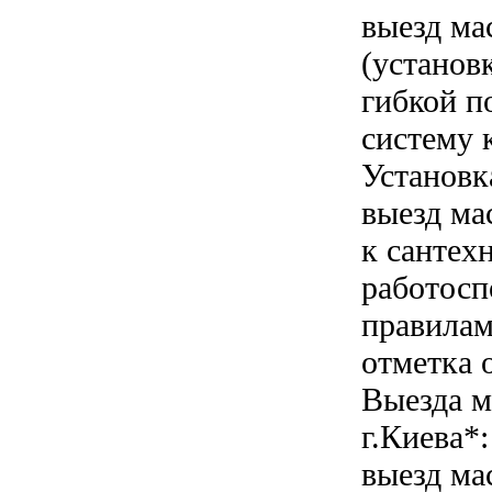
выезд ма
(установ
гибкой п
систему 
Установк
выезд ма
к сантех
работосп
правилам
отметка 
Выезда м
г.Киева*:
выезд ма