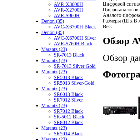
Цифровой сигнал
AVR-X3600H
Цифро-аналоговы
AVR-X2700H
Аналого-цифрово
AVR-S960H
Размеры (Ш x В x
Denon (35)
Вес:
AVC-X6700H Black
Denon (35)
AVC-X6700H Silver
Обзор A
AVR-S760H Black
Marantz (23)
SR-7013 Black
Обзор да
Marantz (23)
SR-7013 Silver Gold
Фотогра
Marantz (23)
SR5013 Black
SR5013 Silver-Gold
Marantz (23)
SR6013 Black
SR7012 Silver
Marantz (23)
SR7012 Black
SR-5012 Black
SR8012 Black
Marantz (23)
SR5014 Black
Marantz (23)