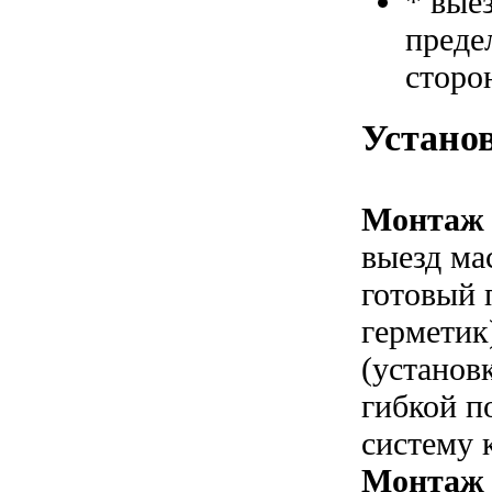
* вые
преде
сторо
Устано
Монтаж 
выезд ма
готовый 
герметик
(установ
гибкой п
систему 
Монтаж 