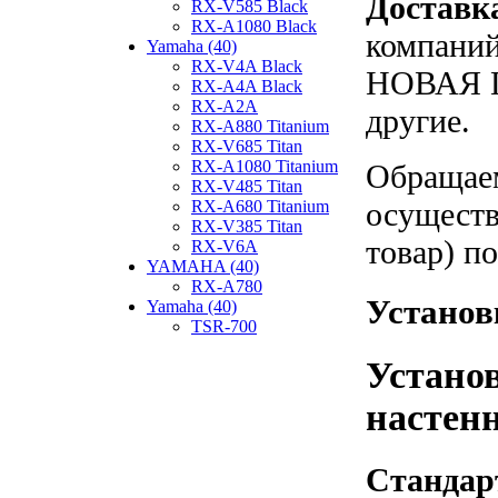
Доставк
RX-V585 Black
RX-A1080 Black
компаний
Yamaha (40)
RX-V4A Black
НОВАЯ П
RX-A4A Black
RX-A2A
другие.
RX-A880 Titanium
RX-V685 Titan
RX-A1080 Titanium
Обращаем
RX-V485 Titan
осуществ
RX-A680 Titanium
RX-V385 Titan
товар) п
RX-V6A
YAMAHA (40)
RX-A780
Установ
Yamaha (40)
TSR-700
Устано
настенн
Стандар