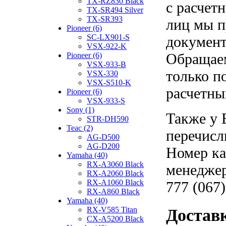
TX-RZ830 Black
с расчет
TX-SR494 Silver
TX-SR393
лиц мы п
Pioneer (6)
SC-LX901-S
документ
VSX-922-K
Обращаем
Pioneer (6)
VSX-933-B
только п
VSX-330
VSX-S510-K
расчетны
Pioneer (6)
VSX-933-S
Sony (1)
Также у 
STR-DH590
Teac (2)
перечисл
AG-D500
AG-D200
Номер ка
Yamaha (40)
RX-A3060 Black
менеджер
RX-A2060 Black
RX-A1060 Black
777 (067)
RX-A860 Black
Yamaha (40)
RX-V585 Titan
Достав
CX-A5200 Black