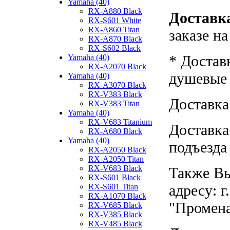
Yamaha (40)
RX-A880 Black
Доставка
RX-S601 White
RX-A860 Titan
заказе н
RX-A870 Black
RX-S602 Black
* Достав
Yamaha (40)
RX-A2070 Black
душевые к
Yamaha (40)
RX-A3070 Black
RX-V383 Black
Доставка
RX-V383 Titan
Yamaha (40)
RX-V683 Titanium
Доставка
RX-A680 Black
Yamaha (40)
подъезда
RX-A2050 Black
RX-A2050 Titan
RX-V683 Black
Также Вы
RX-S601 Black
адресу: г
RX-S601 Titan
RX-A1070 Black
"Промен
RX-V685 Black
RX-V385 Black
RX-V485 Black