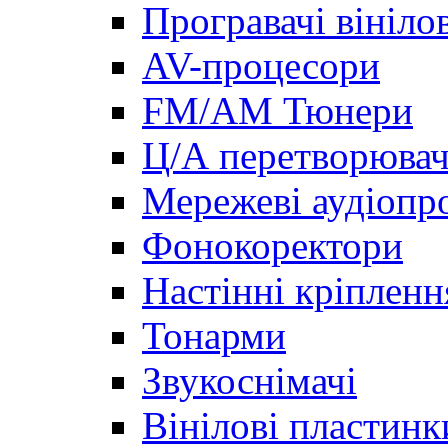
Програвачі вініло
AV-процесори
FM/AM Тюнери
Ц/А перетворювач
Мережеві аудіопро
Фонокоректори
Настінні кріпленн
Тонарми
Звукоснімачі
Вінілові пластинк