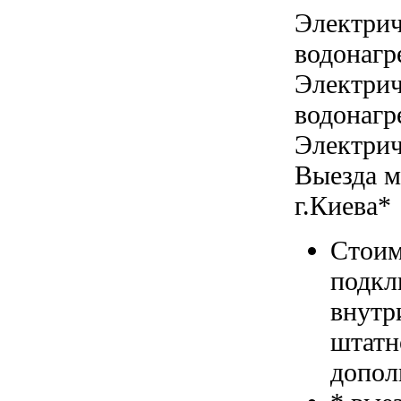
Электрич
водонагр
Электрич
водонагр
Электрич
Выезда м
г.Киева*
Стоим
подкл
внутр
штатн
допол