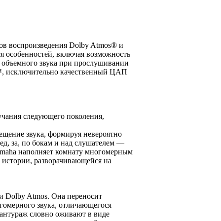
в воспроизведения Dolby Atmos® и
особенностей, включая возможность
х объемного звука при прослушивании
™, исключительно качественный ЦАП
чания следующего поколения,
мещение звука, формируя невероятно
, за, по бокам и над слушателем —
Yamaha наполняет комнату многомерным
в истории, разворачивающейся на
и Dolby Atmos. Она переносит
гомерного звука, отличающегося
антураж словно оживают в виде