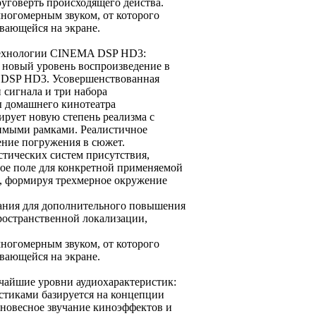
уговерть происходящего действа.
ногомерным звуком, от которого
вающейся на экране.
 технологии CINEMA DSP HD3:
 новый уровень воспроизведение в
 DSP HD3. Усовершенствованная
сигнала и три набора
ы домашнего кинотеатра
рует новую степень реализма с
имыми рамками. Реалистичное
ение погружения в сюжет.
стических систем присутствия,
вое поле для конкретной применяемой
, формируя трехмерное окружение
ания для дополнительного повышения
ространственной локализации,
ногомерным звуком, от которого
вающейся на экране.
айшие уровни аудиохарактеристик:
тиками базируется на концепции
лновесное звучание киноэффектов и