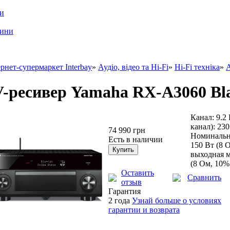
ри
шини
рнет-супермаркет Interbay
»
Аудіо, відео та Hi-Fi
»
Hi-Fi техніка
»
-ресивер Yamaha RX-A3060 Bl
Канал: 9.2
канал): 23
74 990 грн
Номинальна
Есть в наличии
150 Вт (8 
выходная м
(8 Ом, 10
Оставить
Сравнить
отзыв
Гарантия
2 года
Узнай больше о условиях
гарантии и возврата