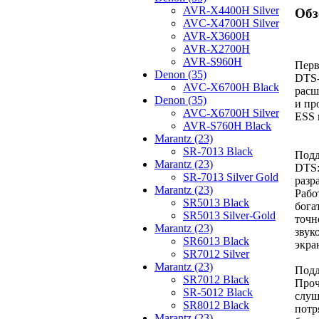
AVR-X4400H Silver
Обз
AVC-X4700H Silver
AVR-X3600H
AVR-X2700H
AVR-S960H
Перв
Denon (35)
DTS-
AVC-X6700H Black
расш
Denon (35)
и пр
AVC-X6700H Silver
ESS 
AVR-S760H Black
Marantz (23)
SR-7013 Black
Подд
Marantz (23)
DTS:
SR-7013 Silver Gold
разр
Marantz (23)
Рабо
SR5013 Black
бога
SR5013 Silver-Gold
точн
Marantz (23)
звук
SR6013 Black
экра
SR7012 Silver
Marantz (23)
Подд
SR7012 Black
Проч
SR-5012 Black
слуш
SR8012 Black
потр
Marantz (23)