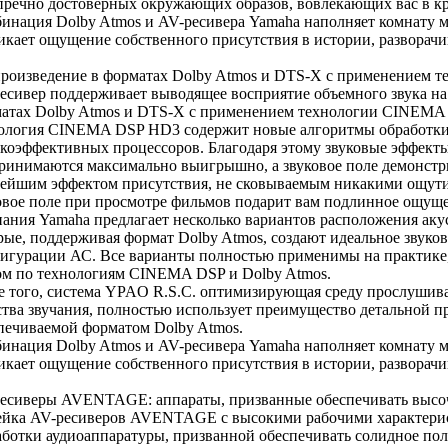
пречно достоверных окружающих образов, вовлекающих вас в кр
инация Dolby Atmos и AV-ресивера Yamaha наполняет комнату м
икает ощущение собственного присутствия в истории, разворачи
роизведение в форматах Dolby Atmos и DTS-X с применением
есивер поддерживает выводящее восприятие объемного звука на
атах Dolby Atmos и DTS-X с применением технологии CINEMA
ология CINEMA DSP HD3 содержит новые алгоритмы обработки 
коэффективных процессоров. Благодаря этому звуковые эффект
ринимаются максимально выигрышно, а звуковое поле демонстри
ейшим эффектом присутствия, не сковываемым никакими ощут
овое поле при просмотре фильмов подарит вам подлинное ощущ
ания Yamaha предлагает несколько вариантов расположения аку
рые, поддерживая формат Dolby Atmos, создают идеальное звуко
игурации АС. Все варианты полностью применимы на практике
ом по технологиям CINEMA DSP и Dolby Atmos.
е того, система YPAO R.S.C. оптимизирующая среду прослушив
ства звучания, полностью использует преимущество детальной п
печиваемой форматом Dolby Atmos.
инация Dolby Atmos и AV-ресивера Yamaha наполняет комнату м
икает ощущение собственного присутствия в истории, разворачи
есиверы AVENTAGE: аппараты, призванные обеспечивать высоч
йка AV-ресиверов AVENTAGE с высокими рабочими характерис
аботки аудиоаппаратуры, призванной обеспечивать солидное по