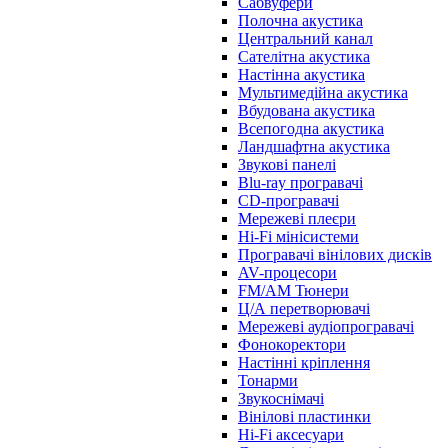
Сабвуфери
Полочна акустика
Центральний канал
Сателітна акустика
Настінна акустика
Мультимедійна акустика
Вбудована акустика
Всепогодна акустика
Ландшафтна акустика
Звукові панелі
Blu-ray програвачі
CD-програвачі
Мережеві плеєри
Hi-Fi мінісистеми
Програвачі вінілових дисків
AV-процесори
FM/AM Тюнери
Ц/А перетворювачі
Мережеві аудіопрогравачі
Фонокоректори
Настінні кріплення
Тонарми
Звукоснімачі
Вінілові пластинки
Hi-Fi аксесуари