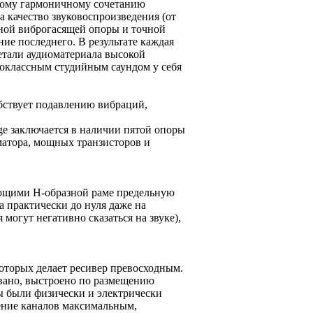
ному гармоничному сочетанию
качество звуковоспроизведения (от
ной виброгасящей опоры и точной
ие последнего. В результате каждая
тали аудиоматериала высокой
коклассным студийным саундом у себя
обствует подавлению вибраций,
ge заключается в наличии пятой опоры
матора, мощных транзисторов и
ющими H-образной раме предельную
а практически до нуля даже на
 могут негативно сказаться на звуке),
оторых делает ресивер превосходным.
вано, выстроено по размещению
ы были физически и электрически
ление каналов максимальным,