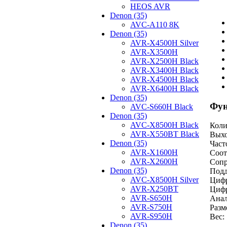
HEOS AVR
Denon (35)
AVC-A110 8K
Denon (35)
AVR-X4500H Silver
AVR-X3500H
AVR-X2500H Black
AVR-X3400H Black
AVR-X4500H Black
AVR-X6400H Black
Denon (35)
Фун
AVC-S660H Black
Denon (35)
AVC-X8500H Black
Коли
AVR-X550BT Black
Выхо
Denon (35)
Част
AVR-X1600H
Соот
AVR-X2600H
Сопр
Denon (35)
Подд
AVC-X8500H Silver
Цифр
AVR-X250BT
Цифр
AVR-S650H
Анал
AVR-S750H
Разм
AVR-S950H
Вес:
Denon (35)