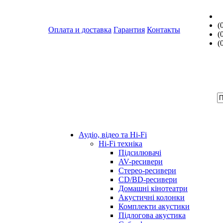
(
Оплата и доставка
Гарантия
Контакты
(
(
Аудіо, відео та Hi-Fi
Hi-Fi техніка
Підсилювачі
AV-ресивери
Стерео-ресивери
CD/BD-ресивери
Домашні кінотеатри
Акустичні колонки
Комплекти акустики
Підлогова акустика