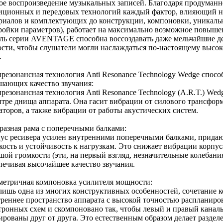
ое воспроизведение музыкальных записей. Благодаря продуман
иционных и передовых технологий каждый фактор, влияющий на 
риалов и комплектующих до конструкции, компоновки, уникаль
ройки параметров), работает на максимально возможное повышен
ль серии AVENTAGE способна воссоздавать даже мельчайшие де
ости, чтобы слушатели могли наслаждаться по-настоящему высо
.
резонансная технология Anti Resonance Technology Wedge спос
шающих качество звучания:
резонансная технология Anti Resonance Technology (A.R.T.) Wed
нтре днища аппарата. Она гасит вибрации от силового трансфор
аторов, а также вибрации от работы акустических систем.
разная рама с поперечными балками:
ус ресивера усилен внутренними поперечными балками, прида
кость и устойчивость к нагрузкам. Это снижает вибрации корпус
шой громкости (эти, на первый взгляд, незначительные колебания
печивая высочайшее качество звучания.
етричная компоновка усилителя мощности:
лишь одна из многих конструктивных особенностей, сочетание к
реннее пространство аппарата с высокой точностью распланиро
тронных схем и скомпоновано так, чтобы левый и правый канал
ированы друг от друга. Это естественным образом делает разде