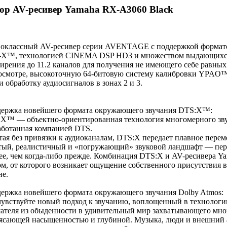
ор AV-ресивер Yamaha RX-A3060 Black
оклассный AV-ресивер серии AVENTAGE с поддержкой формато
X™, технологией CINEMA DSP HD3 и множеством выдающихся 
ирения до 11.2 каналов для получения не имеющего себе равны
осмотре, высокоточную 64-битовую систему калибровки YPAO
и обработку аудиосигналов в зонах 2 и 3.
ержка новейшего формата окружающего звучания DTS:X™:
X™ — объектно-ориентированная технология многомерного зву
аботанная компанией DTS.
тая без привязки к аудиоканалам, DTS:X передает плавное пере
тый, реалистичный и «погружающий» звуковой ландшафт — перед
ее, чем когда-либо прежде. Комбинация DTS:X и AV-ресивера 
ом, от которого возникает ощущение собственного присутствия 
не.
ержка новейшего формата окружающего звучания Dolby Atmos:
увствуйте новый подход к звучанию, воплощенный в технологи
ателя из обыденности в удивительный мир захватывающего мно
ясающей насыщенностью и глубиной. Музыка, люди и внешний 