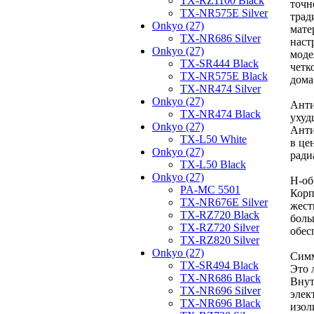
TX-RZ1100 Black
точн
TX-NR575E Silver
трад
Onkyo (27)
мате
TX-NR686 Silver
наст
Onkyo (27)
моде
TX-SR444 Black
четк
TX-NR575E Black
дома
TX-NR474 Silver
Onkyo (27)
Анти
TX-NR474 Black
ухуд
Onkyo (27)
Анти
TX-L50 White
в це
Onkyo (27)
ради
TX-L50 Black
Onkyo (27)
H-об
PA-MC 5501
Корп
TX-NR676E Silver
жест
TX-RZ720 Black
боль
TX-RZ720 Silver
обес
TX-RZ820 Silver
Onkyo (27)
Симм
TX-SR494 Black
Это 
TX-NR686 Black
Внут
TX-NR696 Silver
элек
TX-NR696 Black
изол