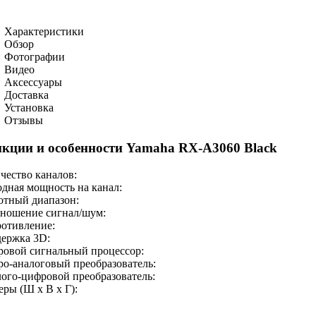
Характеристики
Обзор
Фотографии
Видео
Аксессуары
Доставка
Установка
Отзывы
кции и особенности Yamaha RX-A3060 Black
чество каналов:
дная мощность на канал:
отный диапазон:
ношение сигнал/шум:
отивление:
ержка 3D:
овой сигнальный процессор:
о-аналоговый преобразователь:
ого-цифровой преобразователь:
еры (Ш x В x Г):