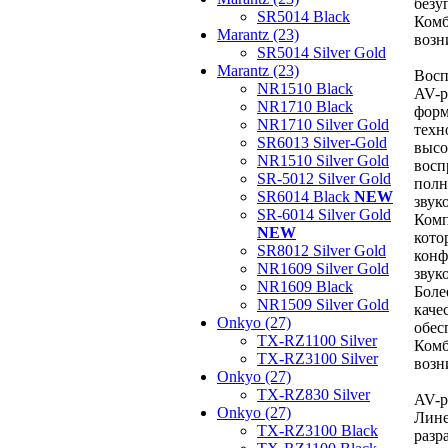
безу
SR5014 Black
Комб
Marantz (23)
возн
SR5014 Silver Gold
Marantz (23)
Восп
NR1510 Black
AV-р
NR1710 Black
форм
NR1710 Silver Gold
техн
SR6013 Silver-Gold
высо
NR1510 Silver Gold
восп
SR-5012 Silver Gold
полн
SR6014 Black
NEW
звук
SR-6014 Silver Gold
Комп
NEW
кото
SR8012 Silver Gold
конф
NR1609 Silver Gold
звук
NR1609 Black
Боле
NR1509 Silver Gold
каче
Onkyo (27)
обес
TX-RZ1100 Silver
Комб
TX-RZ3100 Silver
возн
Onkyo (27)
TX-RZ830 Silver
AV-р
Onkyo (27)
Лине
TX-RZ3100 Black
разр