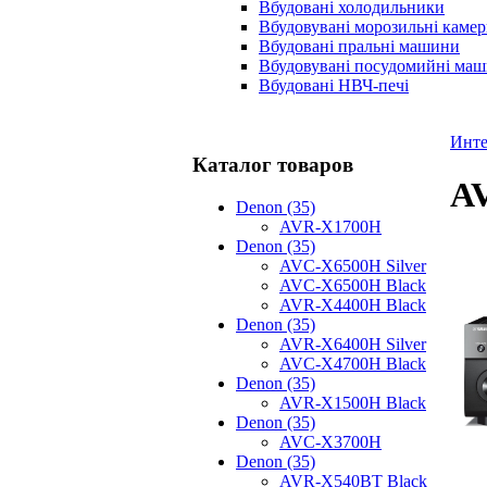
Вбудовані холодильники
Вбудовувані морозильні каме
Вбудовані пральні машини
Вбудовувані посудомийні ма
Вбудовані НВЧ-печі
Инте
Каталог товаров
AV
Denon (35)
AVR-X1700H
Denon (35)
AVC-X6500H Silver
AVC-X6500H Black
AVR-X4400H Black
Denon (35)
AVR-X6400H Silver
AVC-X4700H Black
Denon (35)
AVR-X1500H Black
Denon (35)
AVC-X3700H
Denon (35)
AVR-X540BT Black