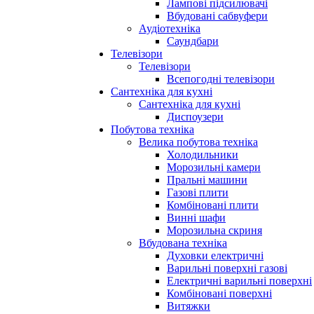
Лампові підсилювачі
Вбудовані сабвуфери
Аудіотехніка
Саундбари
Телевізори
Телевізори
Всепогодні телевізори
Сантехніка для кухні
Сантехніка для кухні
Диспоузери
Побутова техніка
Велика побутова техніка
Холодильники
Морозильні камери
Пральні машини
Газові плити
Комбіновані плити
Винні шафи
Морозильна скриня
Вбудована техніка
Духовки електричні
Варильні поверхні газові
Електричні варильні поверхні
Комбіновані поверхні
Витяжки