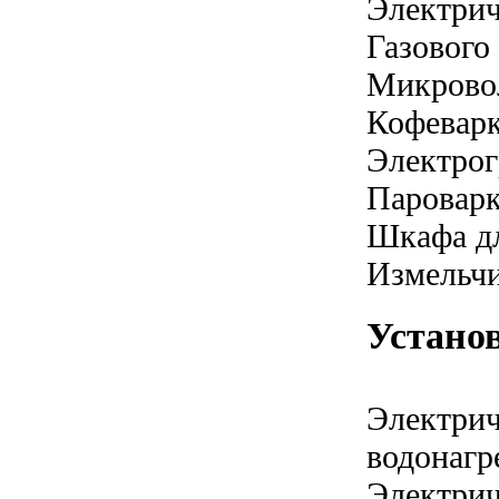
Электрич
Газового
Микрово
Кофевар
Электрог
Паровар
Шкафа дл
Измельчи
Устано
Электрич
водонагр
Электрич