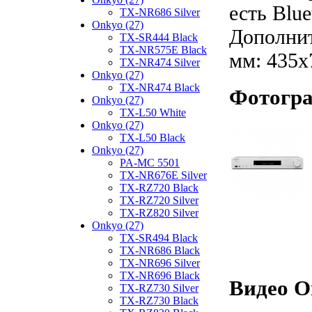
есть Blue
TX-NR686 Silver
Onkyo (27)
Дополнит
TX-SR444 Black
TX-NR575E Black
мм: 435х
TX-NR474 Silver
Onkyo (27)
TX-NR474 Black
Фотогра
Onkyo (27)
TX-L50 White
Onkyo (27)
TX-L50 Black
Onkyo (27)
PA-MC 5501
TX-NR676E Silver
TX-RZ720 Black
TX-RZ720 Silver
TX-RZ820 Silver
Onkyo (27)
TX-SR494 Black
TX-NR686 Black
TX-NR696 Silver
TX-NR696 Black
Видео O
TX-RZ730 Silver
TX-RZ730 Black