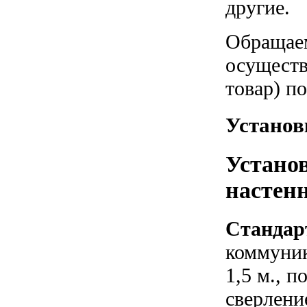
другие.
Обращаем
осуществ
товар) п
Установ
Устано
настенн
Стандар
коммуник
1,5 м., 
сверлени