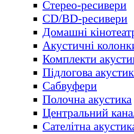
Стерео-ресивери
CD/BD-ресивери
Домашні кінотеат
Акустичні колонк
Комплекти акусти
Підлогова акустик
Сабвуфери
Полочна акустика
Центральний кана
Сателітна акустик