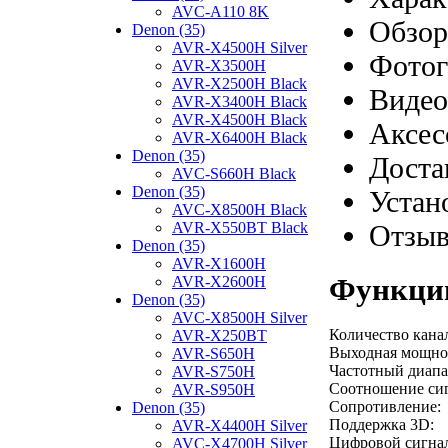
AVC-A110 8K
Обзор
Denon (35)
AVR-X4500H Silver
Фотог
AVR-X3500H
AVR-X2500H Black
Видео
AVR-X3400H Black
AVR-X4500H Black
Аксес
AVR-X6400H Black
Denon (35)
Доста
AVC-S660H Black
Denon (35)
Устан
AVC-X8500H Black
Отзы
AVR-X550BT Black
Denon (35)
AVR-X1600H
Функции
AVR-X2600H
Denon (35)
AVC-X8500H Silver
Количество кана
AVR-X250BT
Выходная мощнос
AVR-S650H
Частотный диапа
AVR-S750H
Соотношение си
AVR-S950H
Сопротивление:
Denon (35)
Поддержка 3D:
AVR-X4400H Silver
Цифровой сигнал
AVC-X4700H Silver