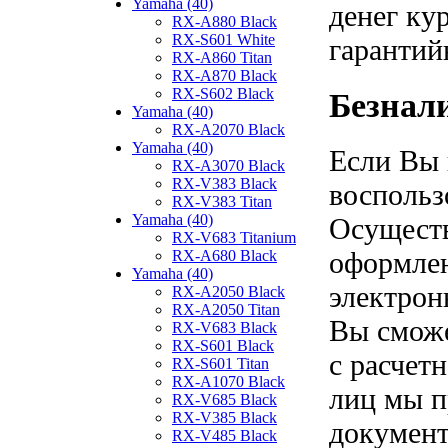
Yamaha (40)
денег ку
RX-A880 Black
RX-S601 White
гарантий
RX-A860 Titan
RX-A870 Black
RX-S602 Black
Безнал
Yamaha (40)
RX-A2070 Black
Yamaha (40)
Если Вы 
RX-A3070 Black
RX-V383 Black
воспольз
RX-V383 Titan
Yamaha (40)
Осуществ
RX-V683 Titanium
оформлен
RX-A680 Black
Yamaha (40)
электрон
RX-A2050 Black
RX-A2050 Titan
Вы сможе
RX-V683 Black
RX-S601 Black
с расчет
RX-S601 Titan
RX-A1070 Black
лиц мы п
RX-V685 Black
RX-V385 Black
документ
RX-V485 Black