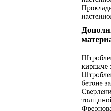
Прокладк
настенно
Дополн
матери
Штроблен
кирпиче з
Штроблен
бетоне за
Сверлени
толщиной
Фреонова