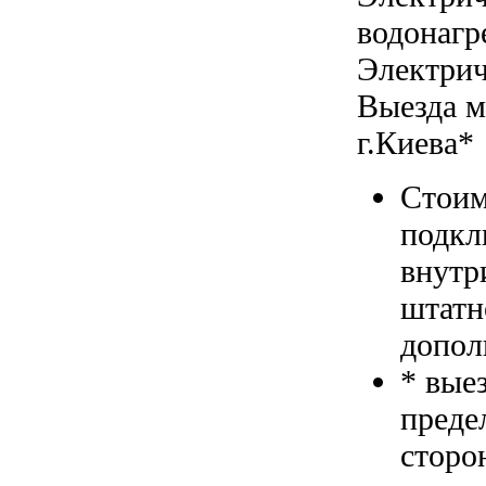
водонагр
Электрич
Выезда м
г.Киева*
Стоим
подкл
внутр
штатн
допол
* вые
преде
сторо