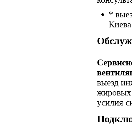
* вые
Киева
Обслуж
Сервисн
вентиля
выезд ин
жировых 
усилия с
Подклю