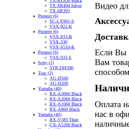
TX-RZ830 Black
Видео дл
TX-SR494 Silver
TX-SR393
Pioneer (6)
Аксессу
SC-LX901-S
VSX-922-K
Pioneer (6)
Доставк
VSX-933-B
VSX-330
VSX-S510-K
Если Вы 
Pioneer (6)
VSX-933-S
Вам това
Sony (1)
STR-DH590
способом
Teac (2)
AG-D500
AG-D200
Наличн
Yamaha (40)
RX-A3060 Black
RX-A2060 Black
Оплата н
RX-A1060 Black
RX-A860 Black
нас в оф
Yamaha (40)
RX-V585 Titan
наличные
CX-A5200 Black