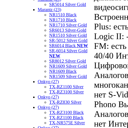
SR5014 Silver Gold
видеосиг
Marantz (23)
Встроенны
NR1510 Black
NR1710 Black
Plus: ест
NR1710 Silver Gold
SR6013 Silver-Gold
Logic II
NR1510 Silver Gold
SR-5012 Silver Gold
FM: есть
SR6014 Black
NEW
SR-6014 Silver Gold
40/40 Инт
NEW
SR8012 Silver Gold
Цифровой
NR1609 Silver Gold
NR1609 Black
Аналогов
NR1509 Silver Gold
Onkyo (27)
многокан
TX-RZ1100 Silver
TX-RZ3100 Silver
нет S-Vi
Onkyo (27)
Phono Вы
TX-RZ830 Silver
Onkyo (27)
Аналогов
TX-RZ3100 Black
TX-RZ1100 Black
нет Инте
TX-NR575E Silver
Onkyo (27)