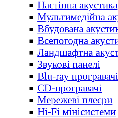
Настінна акустика
Мультимедійна ак
Вбудована акусти
Всепогодна акуст
Ландшафтна акус
Звукові панелі
Blu-ray програвач
CD-програвачі
Мережеві плеєри
Hi-Fi мінісистеми