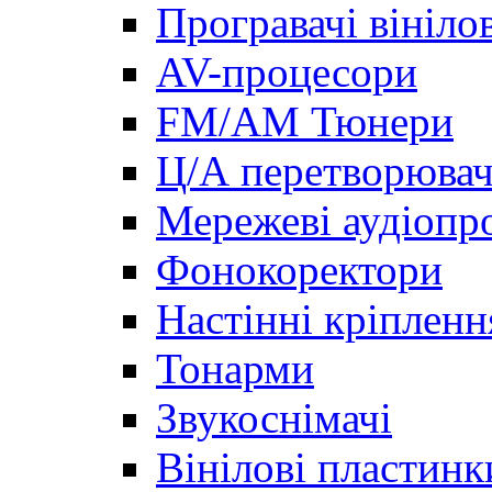
Програвачі вініло
AV-процесори
FM/AM Тюнери
Ц/А перетворювач
Мережеві аудіопро
Фонокоректори
Настінні кріпленн
Тонарми
Звукоснімачі
Вінілові пластинк