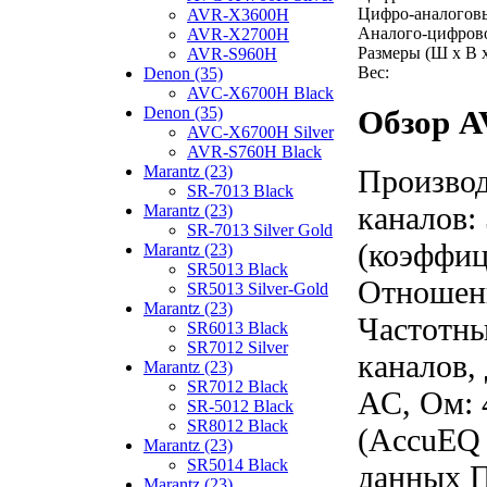
Цифро-аналоговы
AVR-X3600H
Аналого-цифрово
AVR-X2700H
Размеры (Ш x В x
AVR-S960H
Вес:
Denon (35)
AVC-X6700H Black
Denon (35)
Обзор A
AVC-X6700H Silver
AVR-S760H Black
Marantz (23)
Производ
SR-7013 Black
каналов:
Marantz (23)
SR-7013 Silver Gold
(коэффиц
Marantz (23)
SR5013 Black
Отношени
SR5013 Silver-Gold
Marantz (23)
Частотны
SR6013 Black
SR7012 Silver
каналов,
Marantz (23)
SR7012 Black
АС, Ом: 
SR-5012 Black
SR8012 Black
(AccuEQ 
Marantz (23)
SR5014 Black
данных П
Marantz (23)