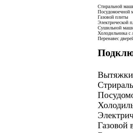
Стиральной ма
Посудомоечной
Газовой плиты
Электрической 
Сушильной маш
Холодильника с 
Перенавес двере
Подклю
Вытяжки
Стрирал
Посудом
Холодил
Электрич
Газовой 