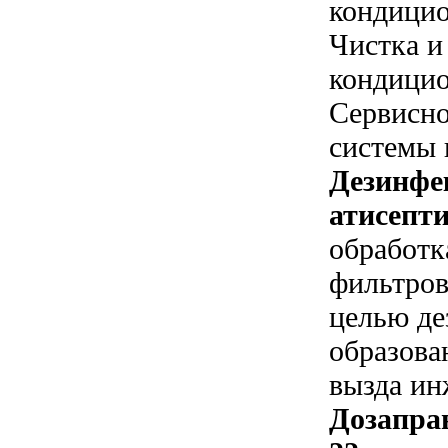
кондицио
Чистка и
кондицио
Сервисн
системы 
Дезинфе
атисепти
обработк
фильтров
целью де
образова
вызда ин
Дозапра