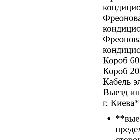
кондицио
Фреонова
кондицио
Фреонова
кондицио
Короб 60
Короб 20
Кабель э
Выезд ин
г. Киева*
**вые
преде
сторо