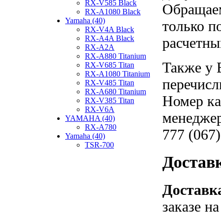
RX-V585 Black
Обращаем
RX-A1080 Black
Yamaha (40)
только п
RX-V4A Black
RX-A4A Black
расчетны
RX-A2A
RX-A880 Titanium
Также у 
RX-V685 Titan
RX-A1080 Titanium
перечисл
RX-V485 Titan
RX-A680 Titanium
Номер ка
RX-V385 Titan
RX-V6A
менеджер
YAMAHA (40)
RX-A780
777 (067)
Yamaha (40)
TSR-700
Достав
Доставка
заказе н