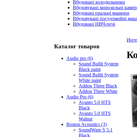
Вбудовані холодильники
Вбудовувані морозильні каме
Вбудовані пральні машини
Вбудовувані посудомийні ма
Вбудовані НВЧ-печі
Инте
Каталог товаров
Ко
Audio pro (6)
Sound Bullit System
Black paint
Sound Bullit System
White paint
Addon Three Black
Addon Three White
Audio Pro (6)
Avanto 5.0 HTS
Black
Avanto 5.0 HTS
Walnut
Boston Acoustics (3)
SoundWare S 5.1
Black