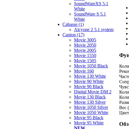
SoundWareXS 5.1
White
SoundWare S 5.1
White
Cabasse (1)
Alcyone 2 5.1 system
Canton (17)
Movie 3005
Movie 2050
Movie 2005
Фун
Movie 1550
Movie 1505
Movie 1050 Black
Коли
Movie 160
Реко
Movie 130 White
Част
Movie 90 White
Сопр
Movie 90 Black
Чувс
Digital Movie DM 2
Коли
Movie 130 Black
Коли
Movie 130 Silver
Разм
Movie 1050 Silver
Вес (
Movie 1050 White
Цвет
Movie 95 Black
Movie 95 White
Обз
NEW