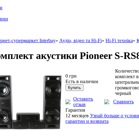
ри
шини
рнет-супермаркет Interbay
»
Аудіо, відео та Hi-Fi
»
Hi-Fi техніка
»
К
мплект акустики Pioneer S-R
Количество
0 грн
комплект в
Есть в наличии
центральн
громкогово
черный
Оставить
Сравнить
отзыв
Гарантия
12 месяцев
Узнай больше о услов
гарантии и возврата