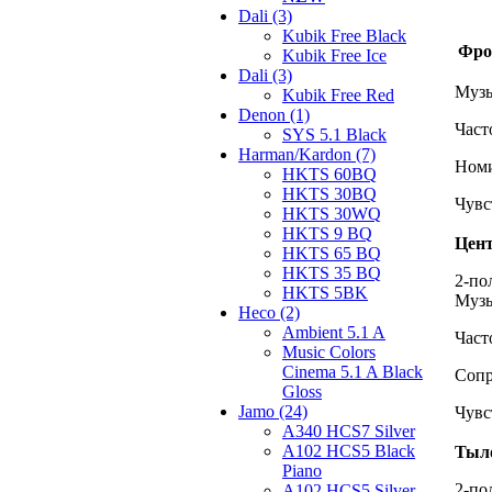
Dali (3)
Kubik Free Black
Фро
Kubik Free Ice
Dali (3)
Музы
Kubik Free Red
Denon (1)
Част
SYS 5.1 Black
Harman/Kardon (7)
Номи
HKTS 60BQ
HKTS 30BQ
Чувс
HKTS 30WQ
HKTS 9 BQ
Цен
HKTS 65 BQ
HKTS 35 BQ
2-по
HKTS 5BK
Музы
Heco (2)
Ambient 5.1 A
Част
Music Colors
Cinema 5.1 A Black
Соп
Gloss
Jamo (24)
Чувс
A340 HCS7 Silver
A102 HCS5 Black
Тыл
Piano
2-по
A102 HCS5 Silver