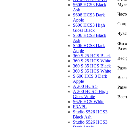
Муз
S608 HCS3 Black
Ash
Част
S608 HCS3 Dark
Apple
Соп
S606 HCS3 High
Gloss Black
Чувс
S506 HCS3 Black
Ash
Физи
S506 HCS3 Dark
Разм
Apple
360 S 25 HCS Black
Вес
360 S 25 HCS White
360 S 35 HCS Black
Разм
360 S 35 HCS White
S 606 HCS 3 Dark
Вес 
Apple
A 200 HCS 5
Разм
A 200 HCS 5 High
Gloss White
Вес 
S626 HCS White
E3APL
Studio S526 HCS3
Black Ash
Studio S526 HCS3