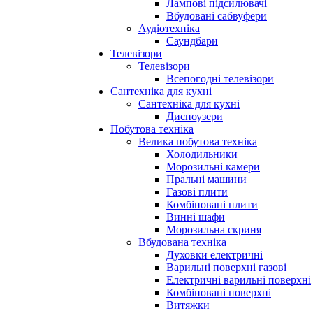
Лампові підсилювачі
Вбудовані сабвуфери
Аудіотехніка
Саундбари
Телевізори
Телевізори
Всепогодні телевізори
Сантехніка для кухні
Сантехніка для кухні
Диспоузери
Побутова техніка
Велика побутова техніка
Холодильники
Морозильні камери
Пральні машини
Газові плити
Комбіновані плити
Винні шафи
Морозильна скриня
Вбудована техніка
Духовки електричні
Варильні поверхні газові
Електричні варильні поверхні
Комбіновані поверхні
Витяжки