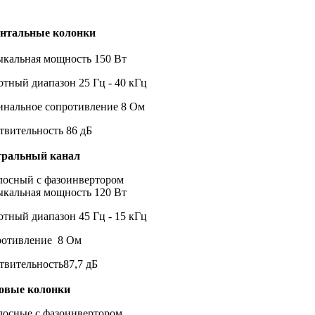
нтальные колонки
кальная мощность
150 Вт
отный диапазон
25 Гц - 40 кГц
нальное сопротивление
8 Ом
твительность
86 дБ
тральный канал
лосный с фазоинвертором
кальная мощность
120 Вт
отный диапазон
45 Гц - 15 кГц
ротивление
8 Ом
твительность
87,7 дБ
овые колонки
лосные с фазоинвертором