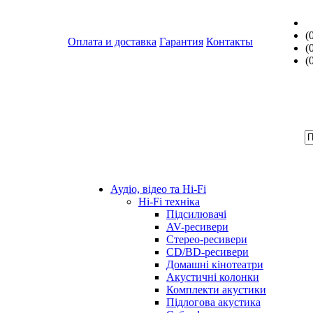
(
Оплата и доставка
Гарантия
Контакты
(
(
Аудіо, відео та Hi-Fi
Hi-Fi техніка
Підсилювачі
AV-ресивери
Стерео-ресивери
CD/BD-ресивери
Домашні кінотеатри
Акустичні колонки
Комплекти акустики
Підлогова акустика