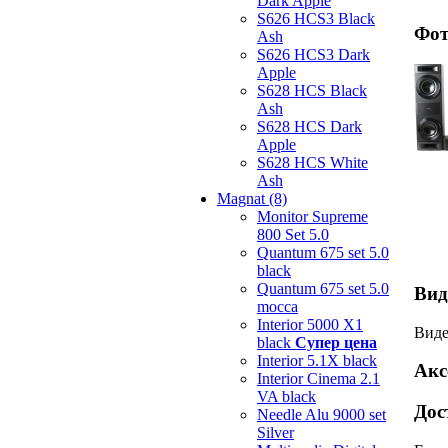
Dark Apple
S626 HCS3 Black
Фот
Ash
S626 HCS3 Dark
Apple
S628 HCS Black
Ash
S628 HCS Dark
Apple
S628 HCS White
Ash
Magnat (8)
Monitor Supreme
800 Set 5.0
Quantum 675 set 5.0
black
Quantum 675 set 5.0
Вид
mocca
Interior 5000 X1
Виде
black
Супер цена
Interior 5.1X black
Акс
Interior Cinema 2.1
VA black
Дос
Needle Alu 9000 set
Silver