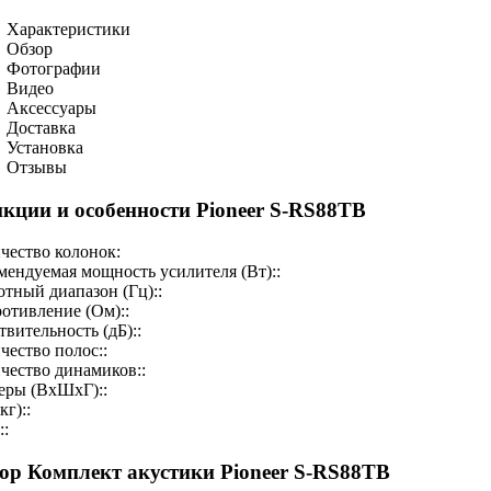
Характеристики
Обзор
Фотографии
Видео
Аксессуары
Доставка
Установка
Отзывы
кции и особенности Pioneer S-RS88TB
чество колонок:
мендуемая мощность усилителя (Вт)::
отный диапазон (Гц)::
отивление (Ом)::
твительность (дБ)::
чество полос::
чество динамиков::
еры (ВхШхГ)::
кг)::
::
ор Комплект акустики Pioneer S-RS88TB