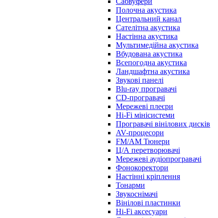
Сабвуфери
Полочна акустика
Центральний канал
Сателітна акустика
Настінна акустика
Мультимедійна акустика
Вбудована акустика
Всепогодна акустика
Ландшафтна акустика
Звукові панелі
Blu-ray програвачі
CD-програвачі
Мережеві плеєри
Hi-Fi мінісистеми
Програвачі вінілових дисків
AV-процесори
FM/AM Тюнери
Ц/А перетворювачі
Мережеві аудіопрогравачі
Фонокоректори
Настінні кріплення
Тонарми
Звукоснімачі
Вінілові пластинки
Hi-Fi аксесуари