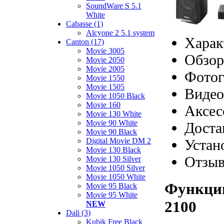
SoundWare S 5.1
White
Cabasse (1)
Alcyone 2 5.1 system
Харак
Canton (17)
Movie 3005
Обзор
Movie 2050
Movie 2005
Фотог
Movie 1550
Movie 1505
Видео
Movie 1050 Black
Movie 160
Аксес
Movie 130 White
Movie 90 White
Доста
Movie 90 Black
Устан
Digital Movie DM 2
Movie 130 Black
Отзы
Movie 130 Silver
Movie 1050 Silver
Movie 1050 White
Функции
Movie 95 Black
Movie 95 White
2100
NEW
Dali (3)
Kubik Free Black