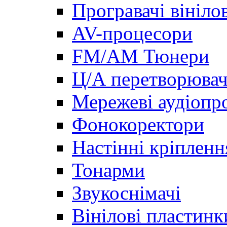
Програвачі вініло
AV-процесори
FM/AM Тюнери
Ц/А перетворювач
Мережеві аудіопро
Фонокоректори
Настінні кріпленн
Тонарми
Звукоснімачі
Вінілові пластинк