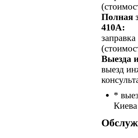
(стоимос
Полная 
410A:
заправка
(стоимос
Выезда и
выезд ин
консульт
* вые
Киева
Обслуж