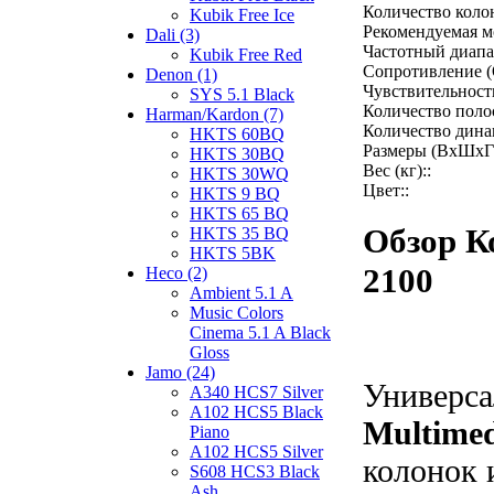
Количество коло
Kubik Free Ice
Рекомендуемая мо
Dali (3)
Частотный диапаз
Kubik Free Red
Сопротивление (
Denon (1)
Чувствительность
SYS 5.1 Black
Количество полос
Harman/Kardon (7)
Количество дина
HKTS 60BQ
Размеры (ВхШхГ)
HKTS 30BQ
Вес (кг)::
HKTS 30WQ
Цвет::
HKTS 9 BQ
HKTS 65 BQ
Обзор К
HKTS 35 BQ
HKTS 5BK
2100
Heco (2)
Ambient 5.1 A
Music Colors
Cinema 5.1 A Black
Gloss
Jamo (24)
Универс
A340 HCS7 Silver
A102 HCS5 Black
Multimed
Piano
A102 HCS5 Silver
колонок 
S608 HCS3 Black
Ash