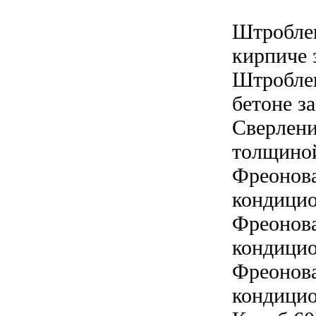
Штроблен
кирпиче з
Штроблен
бетоне за
Сверлени
толщиной
Фреонова
кондицио
Фреонова
кондицио
Фреонова
кондицио