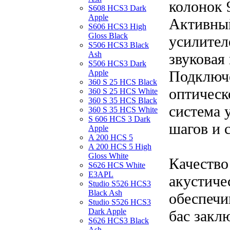
колонок 
S608 HCS3 Dark
Apple
Активный
S606 HCS3 High
Gloss Black
усилител
S506 HCS3 Black
Ash
звуковая
S506 HCS3 Dark
Подключе
Apple
360 S 25 HCS Black
оптическ
360 S 25 HCS White
360 S 35 HCS Black
система 
360 S 35 HCS White
S 606 HCS 3 Dark
шагов и с
Apple
A 200 HCS 5
A 200 HCS 5 High
Gloss White
Качество
S626 HCS White
E3APL
акустиче
Studio S526 HCS3
Black Ash
обеспечи
Studio S526 HCS3
Dark Apple
бас закл
S626 HCS3 Black
Ash