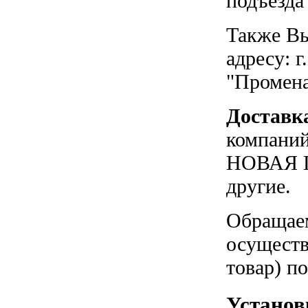
подъезда
Также Вы
адресу: г
"Промен
Доставк
компаний
НОВАЯ П
другие.
Обращаем
осуществ
товар) п
Установ