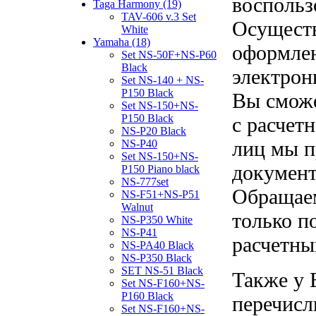
воспольз
Taga Harmony (19)
TAV-606 v.3 Set
Осуществ
White
Yamaha (18)
оформлен
Set NS-50F+NS-P60
Black
электрон
Set NS-140 + NS-
P150 Black
Вы сможе
Set NS-150+NS-
P150 Black
с расчет
NS-P20 Black
лиц мы п
NS-P40
Set NS-150+NS-
документ
P150 Piano black
NS-777set
Обращаем
NS-F51+NS-P51
Walnut
только п
NS-P350 White
NS-P41
расчетны
NS-PA40 Black
NS-P350 Black
SET NS-51 Black
Также у 
Set NS-F160+NS-
P160 Black
перечисл
Set NS-F160+NS-