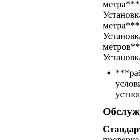
метра***
Установк
метра***
Установк
метров*
Установк
***ра
услов
устно
Обслуж
Стандар
проверка