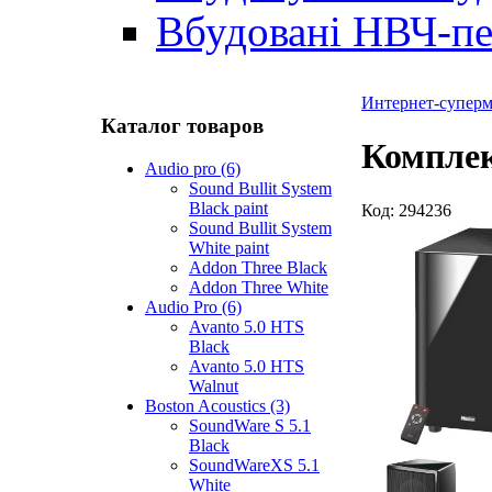
Вбудовані НВЧ-пе
Интернет-суперма
Каталог товаров
Комплек
Audio pro (6)
Sound Bullit System
Black paint
Код:
294236
Sound Bullit System
White paint
Addon Three Black
Addon Three White
Audio Pro (6)
Avanto 5.0 HTS
Black
Avanto 5.0 HTS
Walnut
Boston Acoustics (3)
SoundWare S 5.1
Black
SoundWareXS 5.1
White