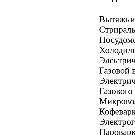
Вытяжки
Стрирал
Посудом
Холодил
Электрич
Газовой 
Электрич
Газового
Микрово
Кофевар
Электрог
Паровар