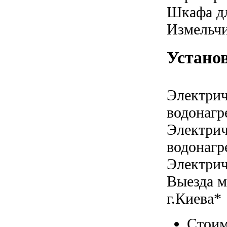
Шкафа дл
Измельчи
Устано
Электрич
водонагр
Электрич
водонагр
Электрич
Выезда м
г.Киева*
Стоим