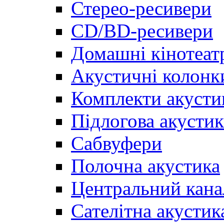
Стерео-ресивери
CD/BD-ресивери
Домашні кінотеат
Акустичні колонк
Комплекти акусти
Підлогова акустик
Сабвуфери
Полочна акустика
Центральний кана
Сателітна акустик