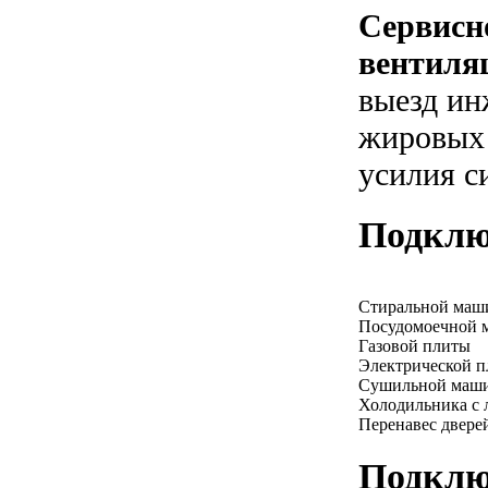
Сервисн
вентиля
выезд ин
жировых 
усилия с
Подклю
Стиральной ма
Посудомоечной
Газовой плиты
Электрической 
Сушильной маш
Холодильника с 
Перенавес двере
Подклю