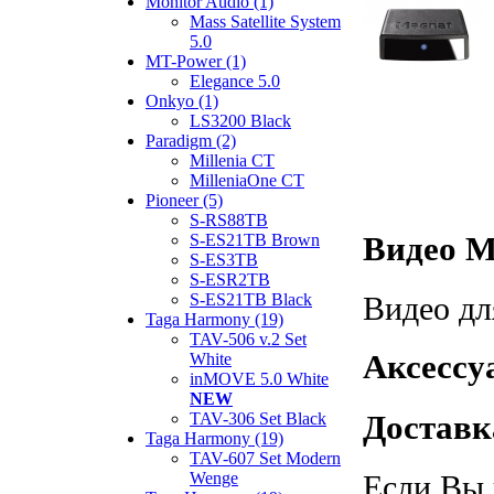
Monitor Audio (1)
Mass Satellite System
5.0
MT-Power (1)
Elegance 5.0
Onkyo (1)
LS3200 Black
Paradigm (2)
Millenia CT
MilleniaOne CT
Pioneer (5)
S-RS88TB
Видео Ma
S-ES21TB Brown
S-ES3TB
S-ESR2TB
Видео дл
S-ES21TB Black
Taga Harmony (19)
TAV-506 v.2 Set
Аксессу
White
inMOVE 5.0 White
NEW
Доставка
TAV-306 Set Black
Taga Harmony (19)
TAV-607 Set Modern
Если Вы 
Wenge