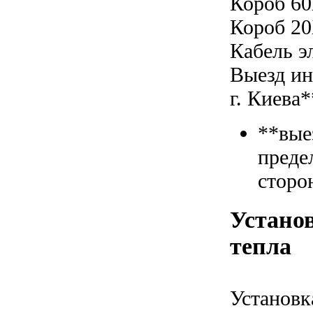
Короб 60
Короб 20
Кабель э
Выезд ин
г. Киева*
**вые
преде
сторо
Установ
тепла
Установк