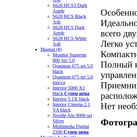
S626 HCS3 Dark
Особенно
Apple
S628 HCS Black
Идеально
Ash
S628 HCS Dark
всего дв
Apple
S628 HCS White
Легко ус
Ash
Magnat (8)
Компакт
Monitor Supreme
800 Set 5.0
Полный к
Quantum 675 set 5.0
black
управлен
Quantum 675 set 5.0
mocca
Приемник
Interior 5000 X1
располож
black
Супер цена
Interior 5.1X black
Нет необ
Interior Cinema 2.1
VA black
Needle Alu 9000 set
Фотогра
Silver
Multimedia Digital
2100
Супер цена