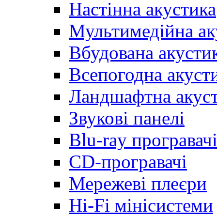
Настінна акустика
Мультимедійна ак
Вбудована акусти
Всепогодна акуст
Ландшафтна акус
Звукові панелі
Blu-ray програвач
CD-програвачі
Мережеві плеєри
Hi-Fi мінісистеми