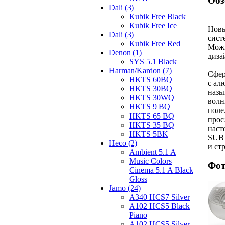
Обз
Dali (3)
Kubik Free Black
Kubik Free Ice
Новы
Dali (3)
сист
Kubik Free Red
Можн
Denon (1)
диза
SYS 5.1 Black
Harman/Kardon (7)
Сфер
HKTS 60BQ
с ал
HKTS 30BQ
назы
HKTS 30WQ
волн
HKTS 9 BQ
поле
HKTS 65 BQ
прос
HKTS 35 BQ
наст
HKTS 5BK
SUB 
Heco (2)
и ст
Ambient 5.1 A
Music Colors
Фот
Cinema 5.1 A Black
Gloss
Jamo (24)
A340 HCS7 Silver
A102 HCS5 Black
Piano
A102 HCS5 Silver