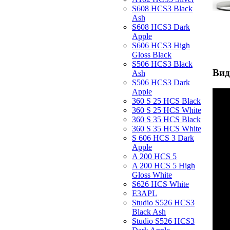
S608 HCS3 Black
Ash
S608 HCS3 Dark
Apple
S606 HCS3 High
Gloss Black
S506 HCS3 Black
Вид
Ash
S506 HCS3 Dark
Apple
360 S 25 HCS Black
360 S 25 HCS White
360 S 35 HCS Black
360 S 35 HCS White
S 606 HCS 3 Dark
Apple
A 200 HCS 5
A 200 HCS 5 High
Gloss White
S626 HCS White
E3APL
Studio S526 HCS3
Black Ash
Studio S526 HCS3