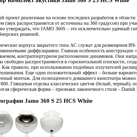
ор Комплект акустики Jamo 360 S 25 HCS White
й проект реализован на основе последних разработок в област
ем (звук распространяется от источника на 360 градусов) при уч
о утверждать, что JAMO 360S – это исключительно удачный с
йнерских решений.
ические корпуса закрытого типа АС служат для размещения ВЧ
юминиевыми диффузорамии. Главная особенность конструкции «о
ваемом, контраппертурном расположении динамиков. Они направ
ы свободно распространяются в горизонтальной плоскости, созд
. Как правило, при использовании подобных излучателей расши
лушивания. Еще один положительный эффект – больше варианто
енный монтаж. Для полноценного домашнего кинотеатра можно
800. Глянцевая отделка классических цветов (белый, черный),
рогая сферическая форма – признаки лаконичного стиля – Danish 
ографии Jamo 360 S 25 HCS White