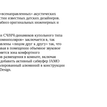
и «всенаправленных» акустических
астии известных датских дизайнеров.
имбиоз оригинальных инженерных и
- и СЧ/НЧ-динамиков купольного типа
мниполяров» заключается в, так
лены «лицом друг к другу» так, что
авая в помещении объемное звуковое
ряется зона комфортного
в размещения в комнате, включая
 добавить активный сабвуфер JAMO
 полированный алюминий в конструкции
Design.