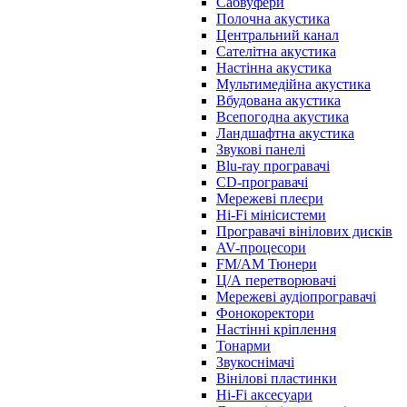
Сабвуфери
Полочна акустика
Центральний канал
Сателітна акустика
Настінна акустика
Мультимедійна акустика
Вбудована акустика
Всепогодна акустика
Ландшафтна акустика
Звукові панелі
Blu-ray програвачі
CD-програвачі
Мережеві плеєри
Hi-Fi мінісистеми
Програвачі вінілових дисків
AV-процесори
FM/AM Тюнери
Ц/А перетворювачі
Мережеві аудіопрогравачі
Фонокоректори
Настінні кріплення
Тонарми
Звукоснімачі
Вінілові пластинки
Hi-Fi аксесуари