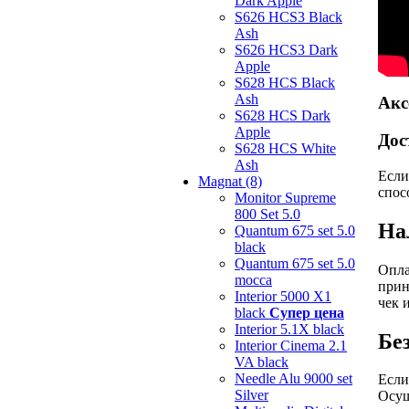
Dark Apple
S626 HCS3 Black
Ash
S626 HCS3 Dark
Apple
S628 HCS Black
Ash
Акс
S628 HCS Dark
Apple
Дос
S628 HCS White
Ash
Если
Magnat (8)
спос
Monitor Supreme
800 Set 5.0
На
Quantum 675 set 5.0
black
Quantum 675 set 5.0
Опла
mocca
прин
Interior 5000 X1
чек 
black
Супер цена
Interior 5.1X black
Бе
Interior Cinema 2.1
VA black
Needle Alu 9000 set
Если
Silver
Осущ