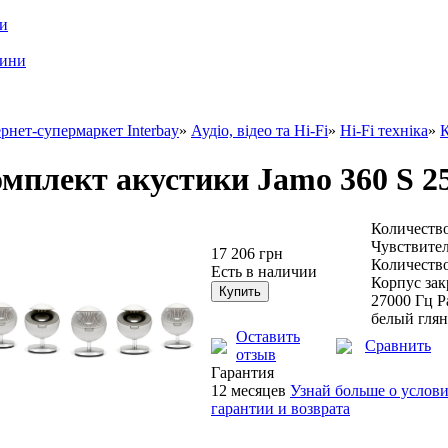
ри
шини
рнет-супермаркет Interbay
»
Аудіо, відео та Hi-Fi
»
Hi-Fi техніка
»
К
мплект акустики Jamo 360 S 2
Количество
Чувствител
17 206 грн
Количество
Есть в наличии
Корпус зак
27000 Гц 
белый гля
Оставить
Сравнить
отзыв
Гарантия
12 месяцев
Узнай больше о услов
гарантии и возврата