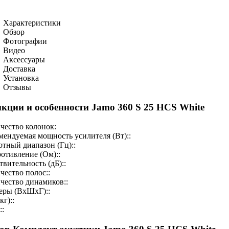
Характеристики
Обзор
Фотографии
Видео
Аксессуары
Доставка
Установка
Отзывы
кции и особенности Jamo 360 S 25 HCS White
чество колонок:
мендуемая мощность усилителя (Вт)::
отный диапазон (Гц)::
отивление (Ом)::
твительность (дБ)::
чество полос::
чество динамиков::
еры (ВхШхГ)::
кг)::
::