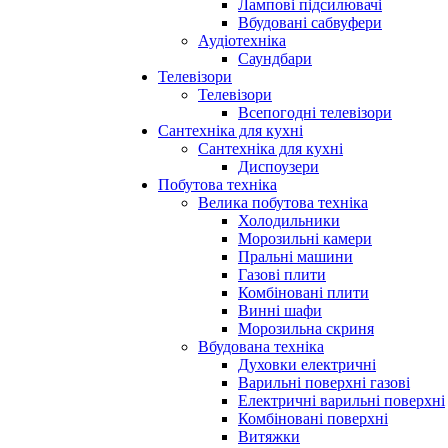
Лампові підсилювачі
Вбудовані сабвуфери
Аудіотехніка
Саундбари
Телевізори
Телевізори
Всепогодні телевізори
Сантехніка для кухні
Сантехніка для кухні
Диспоузери
Побутова техніка
Велика побутова техніка
Холодильники
Морозильні камери
Пральні машини
Газові плити
Комбіновані плити
Винні шафи
Морозильна скриня
Вбудована техніка
Духовки електричні
Варильні поверхні газові
Електричні варильні поверхні
Комбіновані поверхні
Витяжки