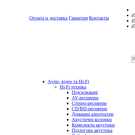
(
Оплата и доставка
Гарантия
Контакты
(
(
Аудіо, відео та Hi-Fi
Hi-Fi техніка
Підсилювачі
AV-ресивери
Стерео-ресивери
CD/BD-ресивери
Домашні кінотеатри
Акустичні колонки
Комплекти акустики
Підлогова акустика