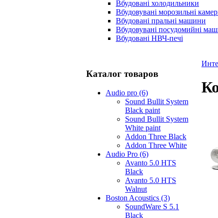
Вбудовані холодильники
Вбудовувані морозильні каме
Вбудовані пральні машини
Вбудовувані посудомийні ма
Вбудовані НВЧ-печі
Инте
Каталог товаров
Ко
Audio pro (6)
Sound Bullit System
Black paint
Sound Bullit System
White paint
Addon Three Black
Addon Three White
Audio Pro (6)
Avanto 5.0 HTS
Black
Avanto 5.0 HTS
Walnut
Boston Acoustics (3)
SoundWare S 5.1
Black