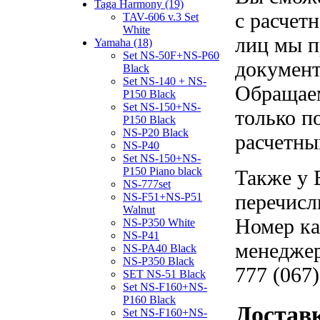
Taga Harmony (19)
с расчет
TAV-606 v.3 Set
White
лиц мы п
Yamaha (18)
Set NS-50F+NS-P60
документ
Black
Set NS-140 + NS-
Обращаем
P150 Black
Set NS-150+NS-
только п
P150 Black
NS-P20 Black
расчетны
NS-P40
Set NS-150+NS-
P150 Piano black
Также у 
NS-777set
перечисл
NS-F51+NS-P51
Walnut
Номер ка
NS-P350 White
NS-P41
менеджер
NS-PA40 Black
NS-P350 Black
777 (067)
SET NS-51 Black
Set NS-F160+NS-
P160 Black
Достав
Set NS-F160+NS-