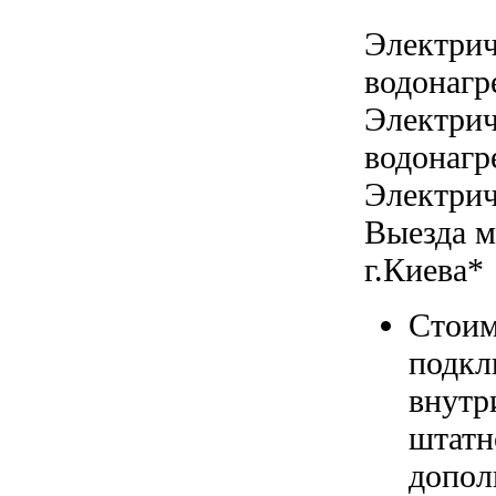
Электрич
водонагр
Электрич
водонагр
Электрич
Выезда м
г.Киева*
Стоим
подкл
внутр
штатн
допол