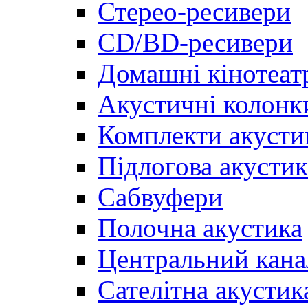
Стерео-ресивери
CD/BD-ресивери
Домашні кінотеат
Акустичні колонк
Комплекти акусти
Підлогова акустик
Сабвуфери
Полочна акустика
Центральний кана
Сателітна акустик