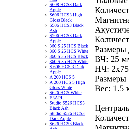
Тыловые 
S608 HCS3 Dark
Количест
Apple
S606 HCS3 High
Магнитна
Gloss Black
S506 HCS3 Black
Акустиче
Ash
S506 HCS3 Dark
Количест
Apple
360 S 25 HCS Black
Размеры 
360 S 25 HCS White
360 S 35 HCS Black
ВЧ: 25 м
360 S 35 HCS White
НЧ: 2x7
S 606 HCS 3 Dark
Apple
Размеры 
A 200 HCS 5
A 200 HCS 5 High
Вес: 1.5 
Gloss White
S626 HCS White
E3APL
Studio S526 HCS3
Централь
Black Ash
Studio S526 HCS3
Количест
Dark Apple
S626 HCS3 Black
Магнитна
Ash