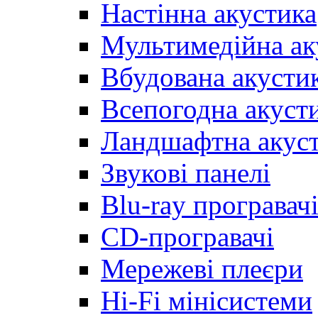
Настінна акустика
Мультимедійна ак
Вбудована акусти
Всепогодна акуст
Ландшафтна акус
Звукові панелі
Blu-ray програвач
CD-програвачі
Мережеві плеєри
Hi-Fi мінісистеми