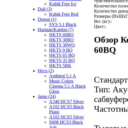
Чувствительность
Kubik Free Ice
Количество полос
Dali (3)
Количество дина
Kubik Free Red
Размеры (ВхШхГ)
Denon (1)
Вес (кг)::
SYS 5.1 Black
Цвет::
Harman/Kardon (7)
HKTS 60BQ
Обзор К
HKTS 30BQ
HKTS 30WQ
60BQ
HKTS 9 BQ
HKTS 65 BQ
HKTS 35 BQ
HKTS 5BK
Heco (2)
Ambient 5.1 A
Стандарт
Music Colors
Cinema 5.1 A Black
Тип: Аку
Gloss
Jamo (24)
сабвуфер
A340 HCS7 Silver
Частотны
A102 HCS5 Black
Piano
A102 HCS5 Silver
S608 HCS3 Black
Ash