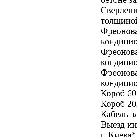
Сверлени
толщиной
Фреонова
кондицио
Фреонова
кондицио
Фреонова
кондицио
Короб 60
Короб 20
Кабель э
Выезд ин
г. Киева*