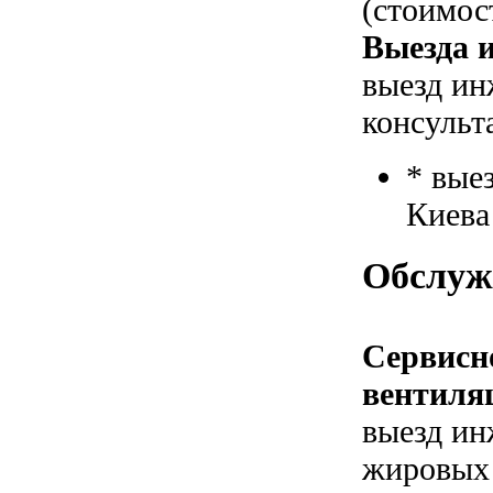
(стоимос
Выезда и
выезд ин
консульт
* вые
Киева
Обслуж
Сервисн
вентиля
выезд ин
жировых 