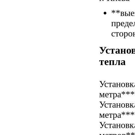
**вые
преде
сторо
Установ
тепла
Установк
метра***
Установк
метра***
Установк