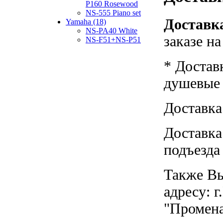
P160 Rosewood
NS-555 Piano set
Доставка
Yamaha (18)
NS-PA40 White
заказе н
NS-F51+NS-P51
* Достав
душевые к
Доставка
Доставка
подъезда
Также Вы
адресу: г
"Промен