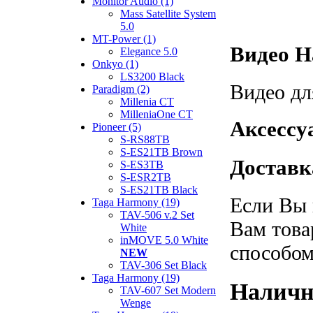
Monitor Audio (1)
Mass Satellite System
5.0
MT-Power (1)
Видео 
Elegance 5.0
Onkyo (1)
LS3200 Black
Видео дл
Paradigm (2)
Millenia CT
MilleniaOne CT
Аксессу
Pioneer (5)
S-RS88TB
S-ES21TB Brown
Достав
S-ES3TB
S-ESR2TB
S-ES21TB Black
Если Вы 
Taga Harmony (19)
TAV-506 v.2 Set
Вам това
White
inMOVE 5.0 White
способом
NEW
TAV-306 Set Black
Taga Harmony (19)
Наличн
TAV-607 Set Modern
Wenge