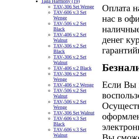
Taga Harmony (19)
Оплата н
TAV-306 Set Wenge
TAV-606 v.3 Set
нас в оф
Wenge
TAV-506 v.2 Set
наличные
Black
TAV-406 v.2 Set
денег ку
Walnut
TAV-306 v.2 Set
гарантий
Black
TAV-306 v.2 Set
Walnut
Безнал
TAV-406 v.2 Black
TAV-306 v.2 Set
Wenge
Если Вы 
TAV-406 v.2 Wenge
TAV-506 v.2 Set
воспольз
Walnut
TAV-506 v.2 Set
Осуществ
Wenge
TAV-306 Set Walnut
оформлен
TAV-606 v.3 Set
Black
электрон
TAV-606 v.3 Set
Вы сможе
Walnut