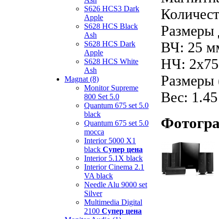
S626 HCS3 Dark
Количест
Apple
S628 HCS Black
Размеры 
Ash
ВЧ: 25 м
S628 HCS Dark
Apple
НЧ: 2x7
S628 HCS White
Ash
Размеры 
Magnat (8)
Monitor Supreme
Вес: 1.45
800 Set 5.0
Quantum 675 set 5.0
black
Фотогр
Quantum 675 set 5.0
mocca
Interior 5000 X1
black
Супер цена
Interior 5.1X black
Interior Cinema 2.1
VA black
Needle Alu 9000 set
Silver
Multimedia Digital
2100
Супер цена