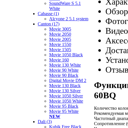
Харак
SoundWare S 5.1
White
Обзор
Cabasse (1)
Фотог
Alcyone 2 5.1 system
Canton (17)
Видео
Movie 3005
Movie 2050
Аксес
Movie 2005
Movie 1550
Доста
Movie 1505
Movie 1050 Black
Устан
Movie 160
Movie 130 White
Отзы
Movie 90 White
Movie 90 Black
Digital Movie DM 2
Функции
Movie 130 Black
Movie 130 Silver
60BQ
Movie 1050 Silver
Movie 1050 White
Movie 95 Black
Количество коло
Movie 95 White
Рекомендуемая мо
NEW
Частотный диапаз
Dali (3)
Сопротивление (
Kubik Free Black