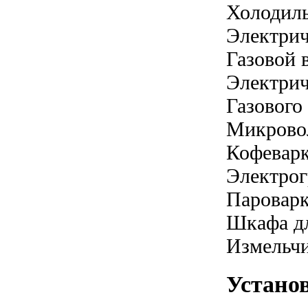
Холодил
Электрич
Газовой 
Электрич
Газового
Микрово
Кофевар
Электрог
Паровар
Шкафа дл
Измельчи
Устано