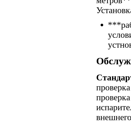
метров*
Установк
***ра
услов
устно
Обслуж
Стандар
проверка
проверка
испарите
внешнего