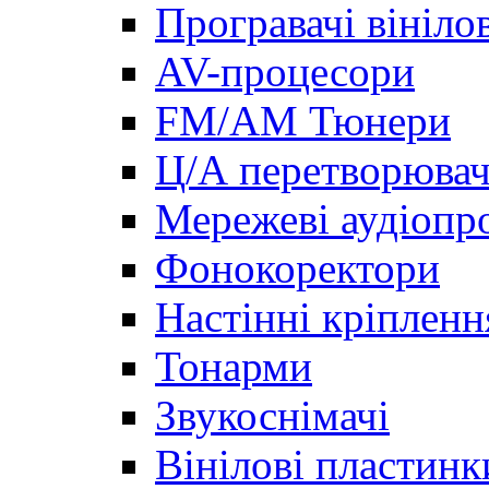
Програвачі вініло
AV-процесори
FM/AM Тюнери
Ц/А перетворювач
Мережеві аудіопро
Фонокоректори
Настінні кріпленн
Тонарми
Звукоснімачі
Вінілові пластинк