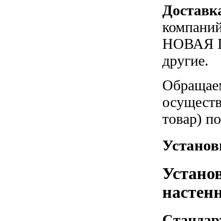
Доставк
компаний
НОВАЯ П
другие.
Обращаем
осуществ
товар) п
Устано
Устано
настенн
Стандар