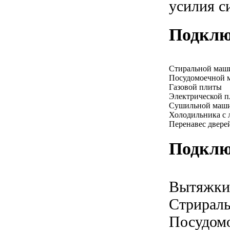
усилия с
Подклю
Стиральной ма
Посудомоечной
Газовой плиты
Электрической 
Сушильной маш
Холодильника с 
Перенавес двере
Подклю
Вытяжки
Стрирал
Посудом