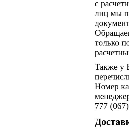
с расчет
лиц мы п
документ
Обращаем
только п
расчетны
Также у 
перечисл
Номер ка
менеджер
777 (067)
Достав