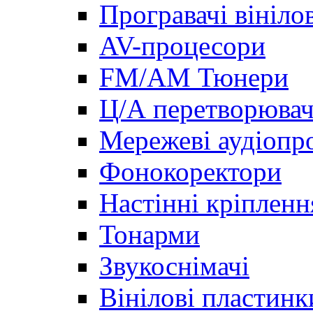
Програвачі вініло
AV-процесори
FM/AM Тюнери
Ц/А перетворювач
Мережеві аудіопро
Фонокоректори
Настінні кріпленн
Тонарми
Звукоснімачі
Вінілові пластинк