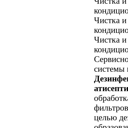
Чистка и
кондицио
Чистка и
кондицио
Чистка и
кондицио
Сервисн
системы 
Дезинфе
атисепти
обработк
фильтров
целью де
образова