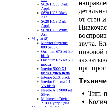
направле
S626 HCS3 Dark
Apple
детальны
S628 HCS Black
Ash
от стен 
S628 HCS Dark
Низкочас
Apple
S628 HCS White
воспроиз
Ash
Magnat (8)
звука. Б
Monitor Supreme
800 Set 5.0
пиковой 
Quantum 675 set 5.0
black
захватыв
Quantum 675 set 5.0
mocca
при прос
Interior 5000 X1
black
Супер цена
Interior 5.1X black
Техниче
Interior Cinema 2.1
VA black
Needle Alu 9000 set
Тип: 
Silver
Multimedia Digital
Колич
2100
Супер цена