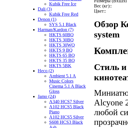
Размеры (ВхШхГ)
Kubik Free Ice
Вес (кг)::
Dali (3)
Цвет::
Kubik Free Red
Denon (1)
Обзор К
SYS 5.1 Black
Harman/Kardon (7)
system
HKTS 60BQ
HKTS 30BQ
HKTS 30WQ
Комплек
HKTS 9 BQ
HKTS 65 BQ
HKTS 35 BQ
Стиль и
HKTS 5BK
Heco (2)
кинотеа
Ambient 5.1 A
Music Colors
Cinema 5.1 A Black
Миниатюр
Gloss
Jamo (24)
Alcyone 
A340 HCS7 Silver
A102 HCS5 Black
любой си
Piano
A102 HCS5 Silver
прозрачн
S608 HCS3 Black
Ash