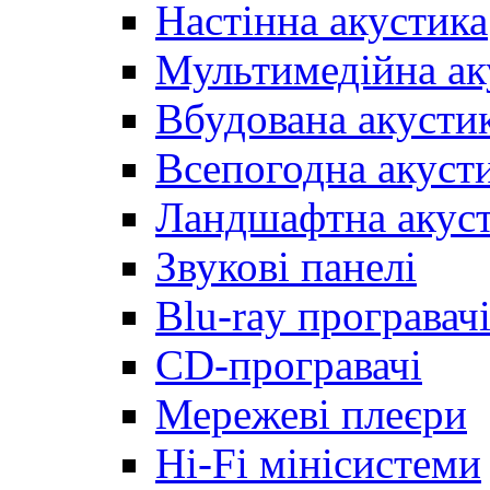
Настінна акустика
Мультимедійна ак
Вбудована акусти
Всепогодна акуст
Ландшафтна акус
Звукові панелі
Blu-ray програвач
CD-програвачі
Мережеві плеєри
Hi-Fi мінісистеми