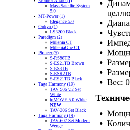
Monitor Audio (1)
Динам
Mass Satellite System
целлю
5.0
MT-Power (1)
Диапа
Elegance 5.0
Onkyo (1)
Чувст
LS3200 Black
Paradigm (2)
Импед
Millenia CT
MilleniaOne CT
Мощно
Pioneer (5)
S-RS88TB
Разме
S-ES21TB Brown
S-ES3TB
Разме
S-ESR2TB
S-ES21TB Black
Вес: 0
Taga Harmony (19)
TAV-506 v.2 Set
White
Техниче
inMOVE 5.0 White
NEW
TAV-306 Set Black
Мощно
Taga Harmony (19)
TAV-607 Set Modern
Колич
Wenge