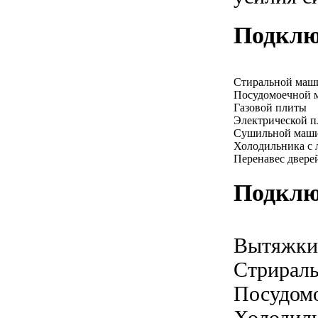
Подклю
Стиральной ма
Посудомоечной
Газовой плиты
Электрической 
Сушильной маш
Холодильника с 
Перенавес двере
Подклю
Вытяжки
Стрирал
Посудом
Холодил