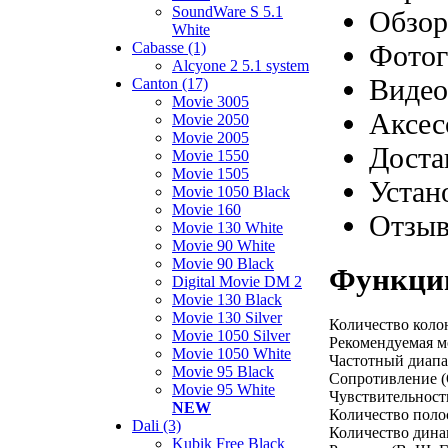
SoundWare S 5.1
Обзор
White
Фотог
Cabasse (1)
Alcyone 2 5.1 system
Видео
Canton (17)
Movie 3005
Аксес
Movie 2050
Movie 2005
Доста
Movie 1550
Movie 1505
Устан
Movie 1050 Black
Movie 160
Отзы
Movie 130 White
Movie 90 White
Movie 90 Black
Функции 
Digital Movie DM 2
Movie 130 Black
Movie 130 Silver
Количество коло
Movie 1050 Silver
Рекомендуемая мо
Movie 1050 White
Частотный диапаз
Movie 95 Black
Сопротивление (
Movie 95 White
Чувствительность
NEW
Количество полос
Dali (3)
Количество дина
Kubik Free Black