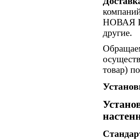
Доставк
компаний
НОВАЯ П
другие.
Обращаем
осуществ
товар) п
Установк
Устано
настенн
Стандар