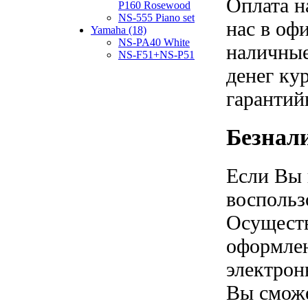
Оплата н
P160 Rosewood
NS-555 Piano set
нас в оф
Yamaha (18)
NS-PA40 White
наличные
NS-F51+NS-P51
денег ку
гарантий
Безнал
Если Вы 
воспольз
Осуществ
оформлен
электрон
Вы сможе