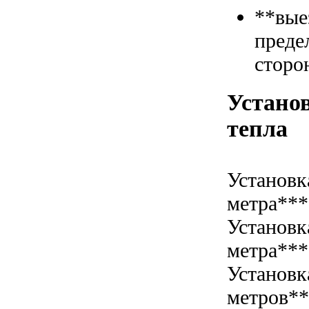
**вые
преде
сторо
Установ
тепла
Установк
метра***
Установк
метра***
Установк
метров*