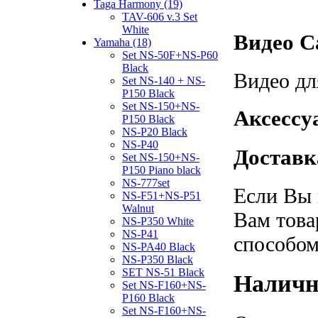
Taga Harmony (19)
TAV-606 v.3 Set
White
Видео Ca
Yamaha (18)
Set NS-50F+NS-P60
Black
Видео дл
Set NS-140 + NS-
P150 Black
Set NS-150+NS-
Аксессуа
P150 Black
NS-P20 Black
NS-P40
Доставка
Set NS-150+NS-
P150 Piano black
NS-777set
Если Вы 
NS-F51+NS-P51
Walnut
Вам това
NS-P350 White
NS-P41
способом
NS-PA40 Black
NS-P350 Black
SET NS-51 Black
Наличн
Set NS-F160+NS-
P160 Black
Set NS-F160+NS-