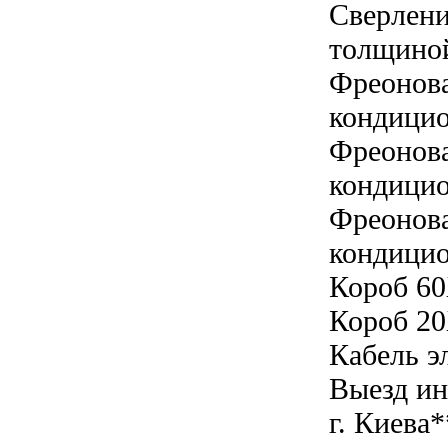
Сверлени
толщиной
Фреонова
кондицио
Фреонова
кондицио
Фреонова
кондицио
Короб 60
Короб 20
Кабель э
Выезд ин
г. Киева*