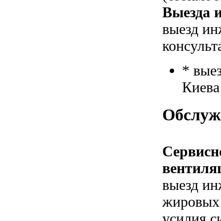
Выезда и
выезд ин
консульт
* вые
Киева
Обслуж
Сервисн
вентиля
выезд ин
жировых 
усилия с