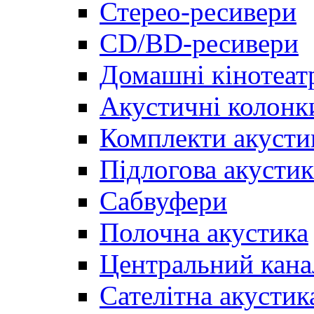
Стерео-ресивери
CD/BD-ресивери
Домашні кінотеат
Акустичні колонк
Комплекти акусти
Підлогова акустик
Сабвуфери
Полочна акустика
Центральний кана
Сателітна акустик