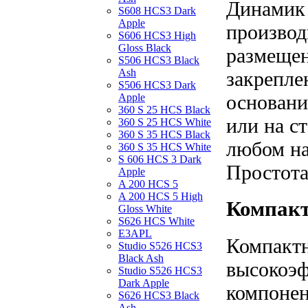
Динамик 
S608 HCS3 Dark
Apple
производ
S606 HCS3 High
Gloss Black
размещен
S506 HCS3 Black
Ash
закрепле
S506 HCS3 Dark
основани
Apple
360 S 25 HCS Black
или на с
360 S 25 HCS White
360 S 35 HCS Black
любом на
360 S 35 HCS White
S 606 HCS 3 Dark
Простота
Apple
A 200 HCS 5
A 200 HCS 5 High
Компакт
Gloss White
S626 HCS White
E3APL
Компактн
Studio S526 HCS3
Black Ash
высокоэф
Studio S526 HCS3
Dark Apple
компонен
S626 HCS3 Black
Ash