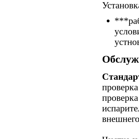
Установк
***ра
услов
устно
Обслуж
Стандар
проверка
проверка
испарите
внешнего