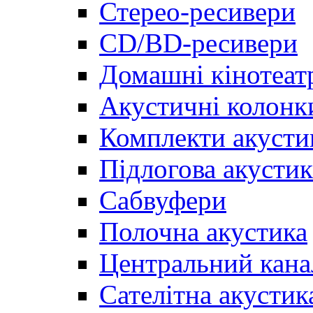
Стерео-ресивери
CD/BD-ресивери
Домашні кінотеат
Акустичні колонк
Комплекти акусти
Підлогова акустик
Сабвуфери
Полочна акустика
Центральний кана
Сателітна акустик