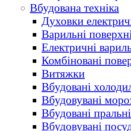
Вбудована техніка
Духовки електрич
Варильні поверхні
Електричні вариль
Комбіновані пове
Витяжки
Вбудовані холоди
Вбудовувані моро
Вбудовані пральн
Вбудовувані пос