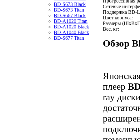
Прогрессивная ра
BD-S673 Black
Сетевые интерфе
BD-S673 Titan
Поддержка BD-Li
BD-S667 Black
Цвет корпуса:
BD-A1020 Titan
Размеры (ШxВxГ
BD-A1020 Black
Вес, кг:
BD-A1040 Black
BD-S677 Titan
Обзор B
Японская
плеер
BD
ray диск
достаточ
расшире
подключи
помощью 