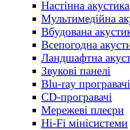
Настінна акустика
Мультимедійна ак
Вбудована акусти
Всепогодна акуст
Ландшафтна акус
Звукові панелі
Blu-ray програвач
CD-програвачі
Мережеві плеєри
Hi-Fi мінісистеми