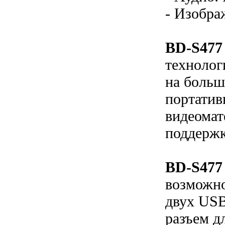
- Изобра
BD-S477
технолог
на больш
портатив
видеомат
поддержк
BD-S477
возможно
двух USB
разъем д