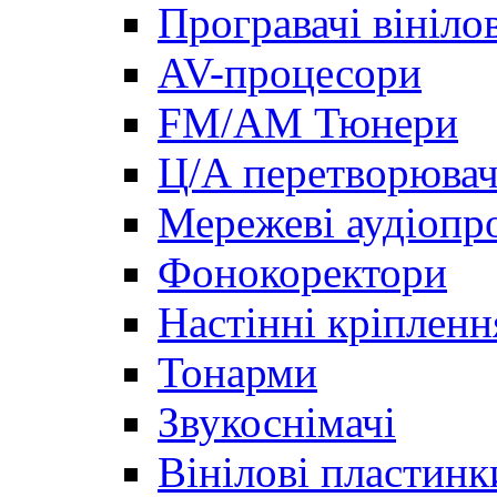
Програвачі вініло
AV-процесори
FM/AM Тюнери
Ц/А перетворювач
Мережеві аудіопро
Фонокоректори
Настінні кріпленн
Тонарми
Звукоснімачі
Вінілові пластинк