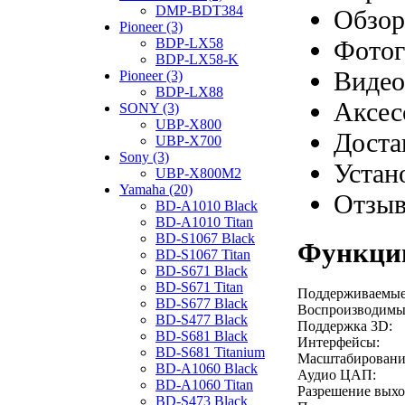
DMP-BDT384
Обзор
Pioneer (3)
Фотог
BDP-LX58
BDP-LX58-K
Видео
Pioneer (3)
BDP-LX88
Аксес
SONY (3)
UBP-X800
Доста
UBP-X700
Sony (3)
Устан
UBP-X800M2
Yamaha (20)
Отзы
BD-A1010 Black
BD-A1010 Titan
BD-S1067 Black
Функции
BD-S1067 Titan
BD-S671 Black
BD-S671 Titan
Поддерживаемые
BD-S677 Black
Воспроизводимы
BD-S477 Black
Поддержка 3D:
BD-S681 Black
Интерфейсы:
BD-S681 Titanium
Масштабировани
BD-A1060 Black
Аудио ЦАП:
BD-A1060 Titan
Разрешение выхо
BD-S473 Black