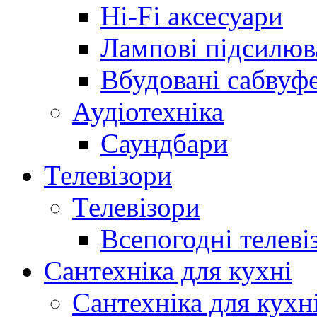
Hi-Fi аксесуари
Лампові підсилюв
Вбудовані сабвуф
Аудіотехніка
Саундбари
Телевізори
Телевізори
Всепогодні телеві
Сантехніка для кухні
Сантехніка для кухн