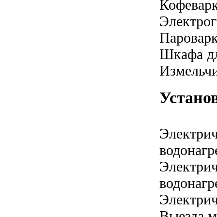
Кофевар
Электрог
Паровар
Шкафа дл
Измельчи
Устано
Электрич
водонагр
Электрич
водонагр
Электрич
Выезда м