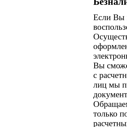
Безнал
Если Вы 
воспольз
Осуществ
оформлен
электрон
Вы сможе
с расчет
лиц мы п
документ
Обращаем
только п
расчетны