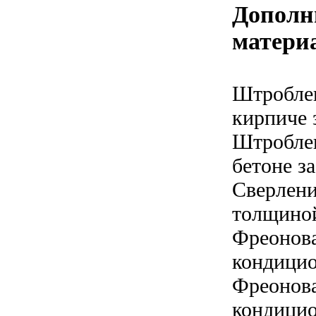
Дополн
матери
Штроблен
кирпиче з
Штроблен
бетоне за
Сверлени
толщиной
Фреонова
кондицио
Фреонова
кондицио