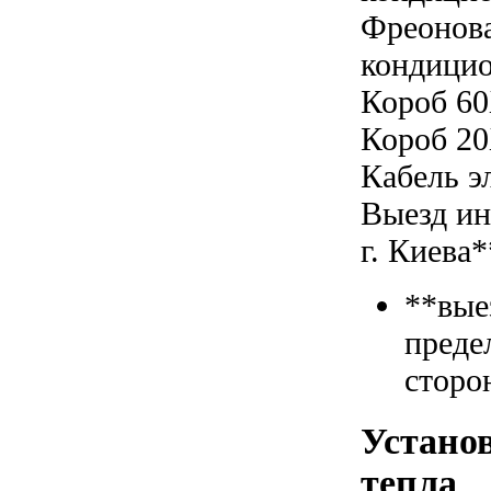
Фреонова
кондицио
Короб 60
Короб 20
Кабель э
Выезд ин
г. Киева*
**вые
преде
сторо
Установ
тепла