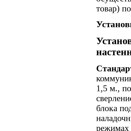
товар) п
Установ
Устано
настенн
Стандар
коммуник
1,5 м., 
сверлени
блока по
наладочн
режимах 