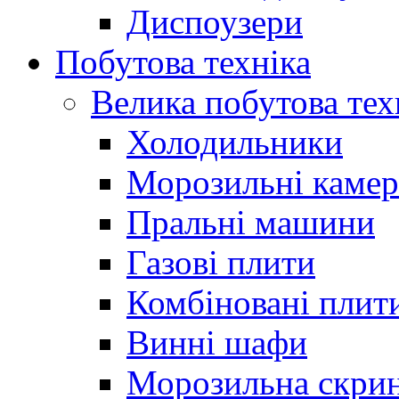
Диспоузери
Побутова техніка
Велика побутова тех
Холодильники
Морозильні каме
Пральні машини
Газові плити
Комбіновані плит
Винні шафи
Морозильна скри