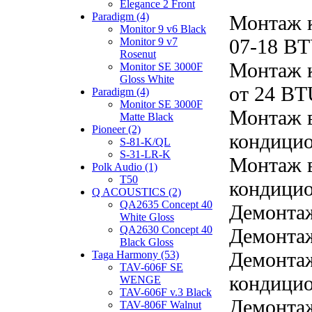
Elegance 2 Front
Paradigm (4)
Монтаж 
Monitor 9 v6 Black
07-18 B
Monitor 9 v7
Rosenut
Монтаж 
Monitor SE 3000F
Gloss White
от 24 B
Paradigm (4)
Monitor SE 3000F
Монтаж в
Matte Black
Pioneer (2)
кондицио
S-81-K/QL
S-31-LR-K
Монтаж в
Polk Audio (1)
T50
кондицио
Q ACOUSTICS (2)
QA2635 Concept 40
Демонта
White Gloss
QA2630 Concept 40
Демонтаж
Black Gloss
Демонтаж
Taga Harmony (53)
TAV-606F SE
кондицио
WENGE
TAV-606F v.3 Black
Демонтаж
TAV-806F Walnut