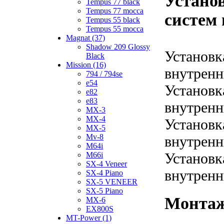
Устано
Tempus 77 black
Tempus 77 mocca
систем 
Tempus 55 black
Tempus 55 mocca
Magnat (37)
Shadow 209 Glossy
Установк
Black
Mission (16)
внутренн
794 / 794se
e54
Установк
e82
e83
внутренн
MX-3
MX-4
Установк
MX-5
Mv-8
внутренн
M64i
Установк
M66i
SX-4 Veneer
внутренн
SX-4 Piano
SX-5 VENEER
SX-5 Piano
Монтаж
MX-6
EX800S
MT-Power (1)