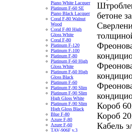
Piano White Lacquer
Штроблен
Platinum F-60 SE
бетоне за
Piano Black Lacquer
Coral F-80 Walnut
Сверлени
Wood
Coral F-80 High
толщиной
Gloss White
Coral F-80
Фреонова
Platinum F-120
Platinum F-100
кондицио
Platinum F-80
Platinum F-60 High
Фреонова
Gloss White
Platinum F-60 High
кондицио
Gloss Black
Platinum F-60
Фреонова
Platinum F-90 Slim
Platinum F-90 Slim
кондицио
High Gloss White
Короб 60
Platinum F-90 Slim
High Gloss Black
Короб 20
Blue F-80
Azure F-80
Кабель э
Azure F-60
TAV-906F v.3