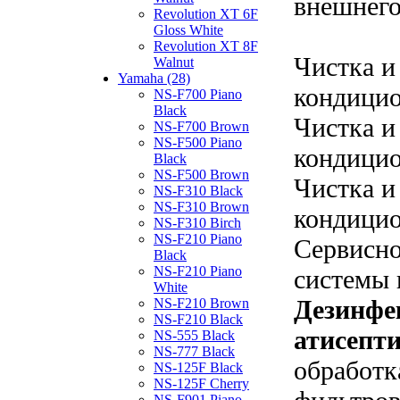
внешнего
Revolution XT 6F
Gloss White
Revolution XT 8F
Чистка и
Walnut
Yamaha (28)
кондицио
NS-F700 Piano
Black
Чистка и
NS-F700 Brown
NS-F500 Piano
кондицио
Black
NS-F500 Brown
Чистка и
NS-F310 Black
NS-F310 Brown
кондицио
NS-F310 Birch
NS-F210 Piano
Сервисн
Black
NS-F210 Piano
системы 
White
Дезинфе
NS-F210 Brown
NS-F210 Black
атисепти
NS-555 Black
NS-777 Black
обработк
NS-125F Black
NS-125F Cherry
NS-F901 Piano