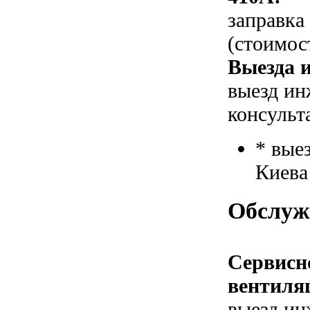
заправка
(стоимос
Выезда и
выезд ин
консульт
* вые
Киева
Обслуж
Сервисн
вентиля
выезд ин