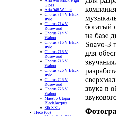
Для разр
Aria 948 Black High
Gloss
компания
Aria 948 Walnut
Chorus 714 V Black
музыкаль
style
Chorus 714 V
богатый 
Rosewood
Chorus 714 V
на базе 
Walnut
Soavo-3 
Chorus 716 V Black
style
для обес
Chorus 716 V
Rosewood
звучания
Chorus 716 V
Walnut
разработ
Chorus 726 V Black
style
сверхмал
Chorus 726 V
Rosewood
звука в 
Chorus 726 V
Walnut
звукового
Maestro Utopia
Black lacquer
Sib XXL
Фотогр
Heco (66)