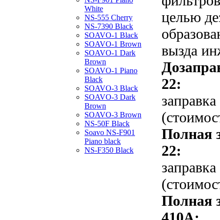
фильтров
White
целью де
NS-555 Cherry
NS-7390 Black
образова
SOAVO-1 Black
SOAVO-1 Brown
вызда ин
SOAVO-1 Dark
Brown
Дозапра
SOAVO-1 Piano
Black
22:
SOAVO-3 Black
заправка
SOAVO-3 Dark
Brown
(стоимос
SOAVO-3 Brown
NS-50F Black
Полная 
Soavo NS-F901
Piano black
22:
NS-F350 Black
заправка
(стоимос
Полная 
410A: