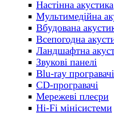
Настінна акустика
Мультимедійна ак
Вбудована акусти
Всепогодна акуст
Ландшафтна акус
Звукові панелі
Blu-ray програвач
CD-програвачі
Мережеві плеєри
Hi-Fi мінісистеми