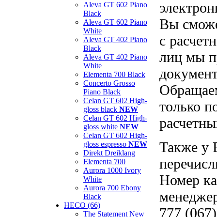
электрон
Aleva GT 602 Piano
Black
Вы сможе
Aleva GT 602 Piano
White
с расчет
Aleva GT 402 Piano
Black
лиц мы п
Aleva GT 402 Piano
White
документ
Elementa 700 Black
Concerto Grosso
Обращаем
Piano Black
Celan GT 602 High-
только п
gloss black
NEW
Celan GT 602 High-
расчетны
gloss white
NEW
Celan GT 602 High-
Также у 
gloss espresso
NEW
Direkt Dreiklang
перечисл
Elementa 700
Aurora 1000 Ivory
Номер ка
White
Aurora 700 Ebony
менеджер
Black
HECO (66)
777 (067)
The Statement New