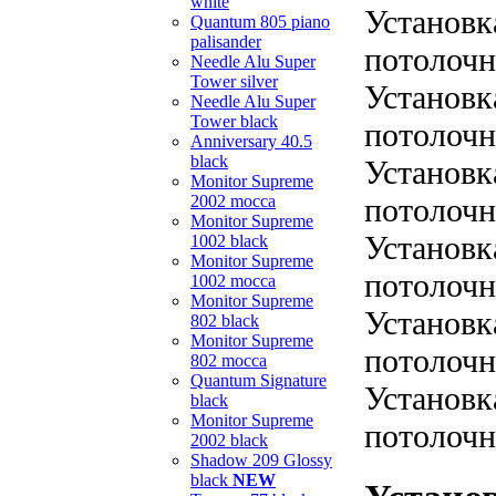
white
Установк
Quantum 805 piano
palisander
потолочн
Needle Alu Super
Tower silver
Установк
Needle Alu Super
Tower black
потолочн
Anniversary 40.5
black
Установк
Monitor Supreme
потолочн
2002 mocca
Monitor Supreme
Установк
1002 black
Monitor Supreme
потолочн
1002 mocca
Monitor Supreme
Установк
802 black
Monitor Supreme
потолочн
802 mocca
Quantum Signature
Установк
black
Monitor Supreme
потолочн
2002 black
Shadow 209 Glossy
black
NEW