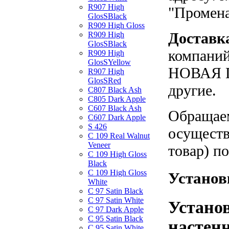
R907 High
"Промен
GlosSBlack
R909 High Gloss
Доставк
R909 High
GlosSBlack
компаний
R909 High
GlosSYellow
НОВАЯ П
R907 High
GlosSRed
другие.
C807 Black Ash
C805 Dark Apple
C607 Black Ash
Обращаем
C607 Dark Apple
S 426
осуществ
C 109 Real Walnut
Veneer
товар) п
C 109 High Gloss
Black
C 109 High Gloss
Установ
White
C 97 Satin Black
C 97 Satin White
Устано
C 97 Dark Apple
C 95 Satin Black
настенн
C 95 Satin White