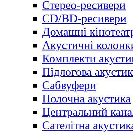
Стерео-ресивери
CD/BD-ресивери
Домашні кінотеат
Акустичні колонк
Комплекти акусти
Підлогова акустик
Сабвуфери
Полочна акустика
Центральний кана
Сателітна акустик