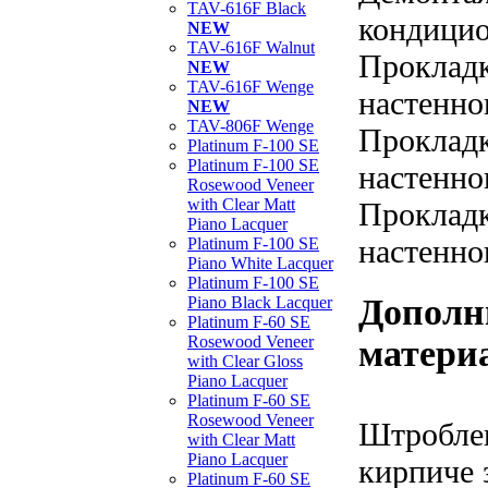
TAV-616F Black
кондицио
NEW
TAV-616F Walnut
Прокладк
NEW
TAV-616F Wenge
настенно
NEW
TAV-806F Wenge
Прокладк
Platinum F-100 SE
Platinum F-100 SE
настенно
Rosewood Veneer
with Clear Matt
Прокладк
Piano Lacquer
настенно
Platinum F-100 SE
Piano White Lacquer
Platinum F-100 SE
Дополн
Piano Black Lacquer
Platinum F-60 SE
Rosewood Veneer
матери
with Clear Gloss
Piano Lacquer
Platinum F-60 SE
Rosewood Veneer
Штроблен
with Clear Matt
Piano Lacquer
кирпиче з
Platinum F-60 SE