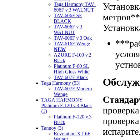
Установк
Taga Harmony TAV-
606F v.3 WALNUT
метров*
TAV-606F SE
BLACK
Установк
TAV-606F v.3
WALNUT
TAV-606F v.3 Oak
***ра
TAV-616F Wenge
NEW
услов
AZURE F-100 v.2
Black
устно
Platinum F-60 SL
High Gloss White
TAV-607F Black
Обслуж
Taga Harmony (53)
TAV-607F Modern
Wenge
Стандар
TAGA HARMONY
Platinum F-120 v.3 Black
проверка
(1)
Platinum F-120 v.3
проверка
Black
Tannoy (3)
испарите
Revolution XT 6F
Walnut