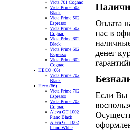
Victa 701 Cognac
Наличн
Victa Prime 502
Black
Victa Prime 502
Оплата н
Espresso
Victa Prime 502
нас в оф
Cognac
Victa Prime 602
наличные
Black
Victa Prime 602
денег ку
Espresso
Victa Prime 602
гарантий
Cognac
HECO (66)
Victa Prime 702
Безнал
Black
Heco (66)
Victa Prime 702
Если Вы 
Espresso
Victa Prime 702
воспольз
Cognac
Aleva GT 1002
Осуществ
Piano Black
оформлен
Aleva GT 1002
Piano White