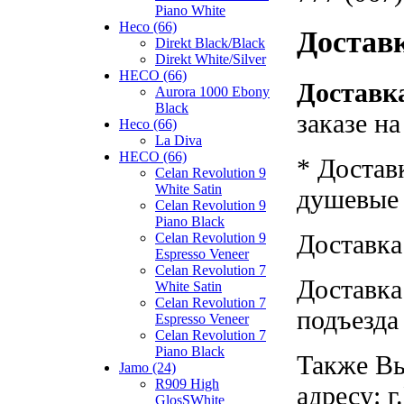
Piano White
Heco (66)
Достав
Direkt Black/Black
Direkt White/Silver
HECO (66)
Доставка
Aurora 1000 Ebony
Black
заказе н
Heco (66)
La Diva
HECO (66)
* Достав
Celan Revolution 9
White Satin
душевые к
Celan Revolution 9
Piano Black
Доставка
Celan Revolution 9
Espresso Veneer
Celan Revolution 7
Доставка
White Satin
Celan Revolution 7
подъезда
Espresso Veneer
Celan Revolution 7
Piano Black
Также Вы
Jamo (24)
R909 High
адресу: г
GlosSWhite