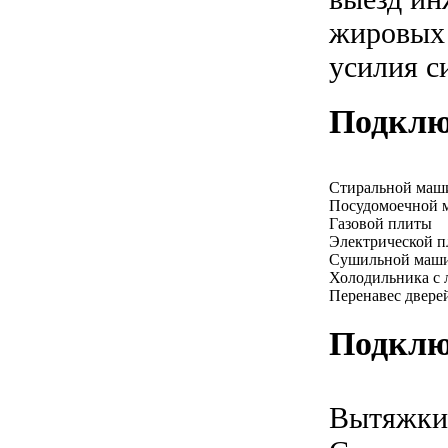
жировых 
усилия с
Подклю
Стиральной ма
Посудомоечной
Газовой плиты
Электрической 
Сушильной маш
Холодильника с 
Перенавес двере
Подклю
Вытяжки