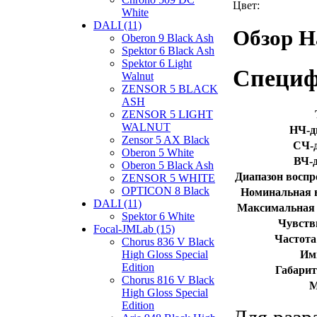
Цвет:
White
DALI (11)
Обзор Н
Oberon 9 Black Ash
Spektor 6 Black Ash
Spektor 6 Light
Специ
Walnut
ZENSOR 5 BLACK
ASH
ZENSOR 5 LIGHT
WALNUT
НЧ-д
Zensor 5 AX Black
СЧ-
Oberon 5 White
ВЧ-
Oberon 5 Black Ash
Диапазон воспр
ZENSOR 5 WHITE
OPTICON 8 Black
Номинальная 
DALI (11)
Максимальная 
Spektor 6 White
Чувств
Focal-JMLab (15)
Частота
Chorus 836 V Black
Им
High Gloss Special
Edition
Габари
Chorus 816 V Black
М
High Gloss Special
Edition