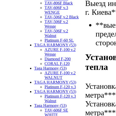
Выезд ин
TAV-806F Black
TAV-606F v.3
г. Киева*
WENGE
TAV-506F v.2 Black
TAV-506F v.2
**вые
Wenge
TAV-506F v.2
преде
Walnut
Platinum F-60 SL
сторо
TAGA HARMONY (53)
AZURE F-100 v.2
Wenge
Установ
Diamond F-200
CORAL F-120
тепла
Taga Harmony (53)
AZURE F-100 v.2
WALNUT
TAGA HARMONY (53)
Установк
Platinum F-120 v.3
TAGA HARMONY (53)
метра***
Platinum F-120 v.3
Walnut
Установк
Taga Harmony (53)
TAV-606F SE
метра***
WHITE