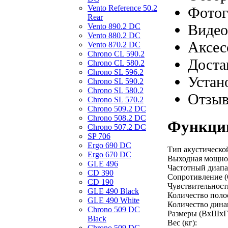
Vento Reference 50.2
Фотог
Rear
Видео
Vento 890.2 DС
Vento 880.2 DС
Аксес
Vento 870.2 DС
Chrono CL 590.2
Доста
Chrono CL 580.2
Chrono SL 596.2
Устан
Chrono SL 590.2
Chrono SL 580.2
Отзы
Chrono SL 570.2
Chrono 509.2 DC
Chrono 508.2 DC
Функции
Chrono 507.2 DC
SP 706
Ergo 690 DC
Тип акустическо
Ergo 670 DC
Выходная мощнос
GLE 496
Частотный диапаз
CD 390
Сопротивление (
CD 190
Чувствительность
GLE 490 Black
Количество поло
GLE 490 White
Количество дина
Chrono 509 DC
Размеры (ВхШхГ
Black
Вес (кг):
Chrono 509 DC