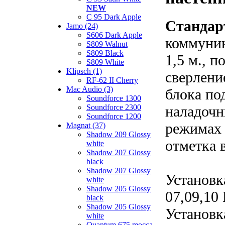
NEW
C 95 Dark Apple
Стандар
Jamo (24)
S606 Dark Apple
коммуник
S809 Walnut
S809 Black
1,5 м., 
S809 White
Klipsch (1)
сверлени
RF-62 II Cherry
Mac Audio (3)
блока по
Soundforce 1300
наладочн
Soundforce 2300
Soundforce 1200
режимах 
Magnat (37)
Shadow 209 Glossy
отметка 
white
Shadow 207 Glossy
black
Shadow 207 Glossy
Установк
white
Shadow 205 Glossy
07,09,10
black
Shadow 205 Glossy
Установк
white
Quantum 675 mocca