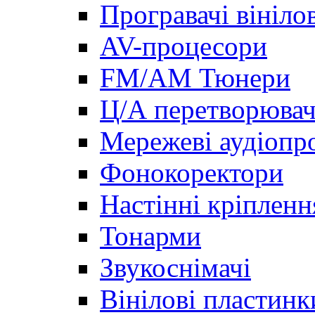
Програвачі вініло
AV-процесори
FM/AM Тюнери
Ц/А перетворювач
Мережеві аудіопро
Фонокоректори
Настінні кріпленн
Тонарми
Звукоснімачі
Вінілові пластинк