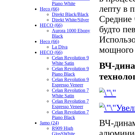
Piano White
лепту в 
Heco (66)
Direkt Black/Black
Средние 
Direkt White/Silver
HECO (66)
будто пе
Aurora 1000 Ebony
Black
Использо
Heco (66)
La Diva
мощного 
HECO (66)
Celan Revolution 9
ВЧ-дина
White Satin
Celan Revolution 9
техноло
Piano Black
Celan Revolution 9
Espresso Veneer
Celan Revolution 7
White Satin
Celan Revolution 7
Увел
Espresso Veneer
Celan Revolution 7
Piano Black
ВЧ-динам
Jamo (24)
R909 High
алюмини
GlosSWhite