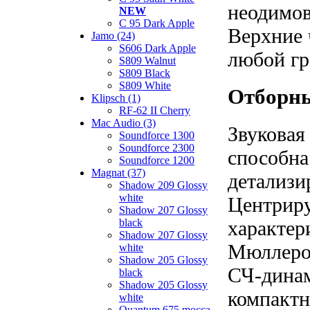
неодимов
NEW
C 95 Dark Apple
Верхние 
Jamo (24)
S606 Dark Apple
любой гр
S809 Walnut
S809 Black
S809 White
Отборны
Klipsch (1)
RF-62 II Cherry
Mac Audio (3)
Звуковая
Soundforce 1300
Soundforce 2300
способна
Soundforce 1200
Magnat (37)
детализи
Shadow 209 Glossy
white
Центрир
Shadow 207 Glossy
характер
black
Shadow 207 Glossy
Мюллеро
white
Shadow 205 Glossy
СЧ-динам
black
Shadow 205 Glossy
компактн
white
Quantum 675 mocca