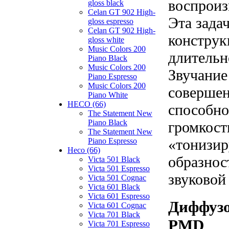
воспроиз
gloss black
Celan GT 902 High-
Эта зада
gloss espresso
Celan GT 902 High-
конструк
gloss white
Music Colors 200
длительн
Piano Black
Music Colors 200
Звучание
Piano Espresso
Music Colors 200
совершен
Piano White
HECO (66)
способно
The Statement New
Piano Black
громкост
The Statement New
«тонизир
Piano Espresso
Heco (66)
образнос
Victa 501 Black
Victa 501 Espresso
звуковой
Victa 501 Cognac
Victa 601 Black
Victa 601 Espresso
Диффузо
Victa 601 Cognac
Victa 701 Black
PMD
Victa 701 Espresso