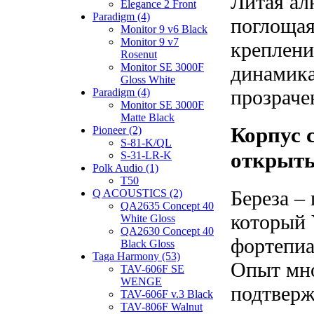
Литая ал
Elegance 2 Front
Paradigm (4)
поглощая
Monitor 9 v6 Black
Monitor 9 v7
креплени
Rosenut
Monitor SE 3000F
динамика
Gloss White
прозраче
Paradigm (4)
Monitor SE 3000F
Matte Black
Корпус 
Pioneer (2)
S-81-K/QL
открыт
S-31-LR-K
Polk Audio (1)
T50
Береза –
Q ACOUSTICS (2)
QA2635 Concept 40
который 
White Gloss
QA2630 Concept 40
фортепиа
Black Gloss
Taga Harmony (53)
Опыт мно
TAV-606F SE
WENGE
подтверж
TAV-606F v.3 Black
TAV-806F Walnut