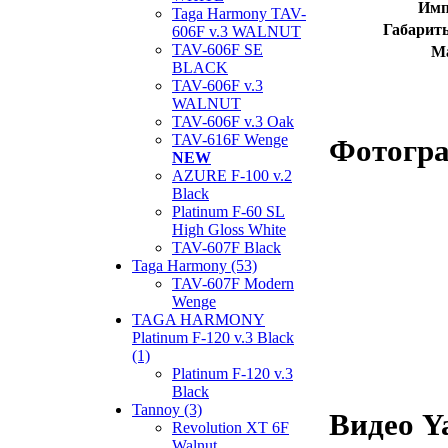
Имп
Taga Harmony TAV-
Габарит
606F v.3 WALNUT
TAV-606F SE
М
BLACK
TAV-606F v.3
WALNUT
TAV-606F v.3 Oak
TAV-616F Wenge
Фотогр
NEW
AZURE F-100 v.2
Black
Platinum F-60 SL
High Gloss White
TAV-607F Black
Taga Harmony (53)
TAV-607F Modern
Wenge
TAGA HARMONY
Platinum F-120 v.3 Black
(1)
Platinum F-120 v.3
Black
Tannoy (3)
Видео Y
Revolution XT 6F
Walnut