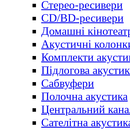
Стерео-ресивери
CD/BD-ресивери
Домашні кінотеат
Акустичні колонк
Комплекти акусти
Підлогова акустик
Сабвуфери
Полочна акустика
Центральний кана
Сателітна акустик