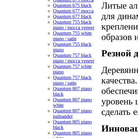
Литые ал
Quantum 675 black
Quantum 677 mocca
для дина
Quantum 677 black
Quantum 755 black
креплени
piano / mocca veneer
Quantum 755 white
образов 
piano / satin
Quantum 755 black
piano
Резной 
Quantum 757 black
piano / mocca veneer
Quantum 757 white
Деревянн
piano
Quantum 757 black
качества
piano / satin
обеспечи
Quantum 807 piano
black
уровень 
Quantum 807 piano
white
сделать 
Quantum 807 piano
palisander
Quantum 805 piano
Инновац
black
Quantum 805 piano