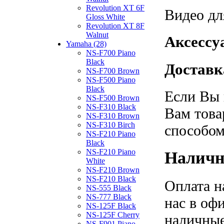
Revolution XT 6F
Видео дл
Gloss White
Revolution XT 8F
Walnut
Аксессу
Yamaha (28)
NS-F700 Piano
Black
Доставк
NS-F700 Brown
NS-F500 Piano
Black
Если Вы 
NS-F500 Brown
NS-F310 Black
Вам това
NS-F310 Brown
NS-F310 Birch
способом
NS-F210 Piano
Black
NS-F210 Piano
Наличн
White
NS-F210 Brown
NS-F210 Black
Оплата н
NS-555 Black
NS-777 Black
нас в оф
NS-125F Black
NS-125F Cherry
наличные
NS-F901 Piano