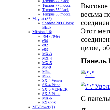
Tempus 77 black
Высокое 
Tempus 77 mocca
Tempus 55 black
весьма п
Tempus 55 mocca
Magnat (37)
соединен
Shadow 209 Glossy
Black
Этот мет
Mission (16)
794 / 794se
соединен
e54
e82
целое, о
e83
MX-3
MX-4
Панель 
MX-5
Mv-8
M64i
M66i
SX-4 Veneer
Увел
SX-4 Piano
SX-5 VENEER
SX-5 Piano
С панель
MX-6
EX800S
MT-Power (1)