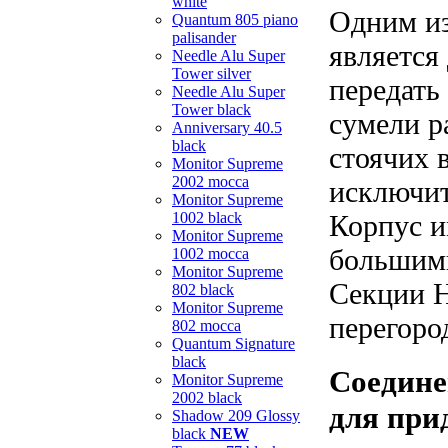
white
Одним из
Quantum 805 piano
palisander
является
Needle Alu Super
Tower silver
передать
Needle Alu Super
Tower black
сумели р
Anniversary 40.5
black
стоячих 
Monitor Supreme
2002 mocca
исключит
Monitor Supreme
1002 black
Корпус и
Monitor Supreme
большими
1002 mocca
Monitor Supreme
Секции Н
802 black
Monitor Supreme
перегоро
802 mocca
Quantum Signature
black
Соедине
Monitor Supreme
2002 black
для при
Shadow 209 Glossy
black
NEW