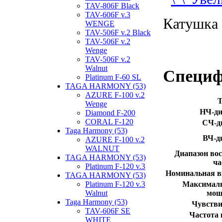
TAV-806F Black
TAV-606F v.3
Катушка 
WENGE
TAV-506F v.2 Black
TAV-506F v.2
Wenge
TAV-506F v.2
Walnut
Специ
Platinum F-60 SL
TAGA HARMONY (53)
AZURE F-100 v.2
Wenge
НЧ-д
Diamond F-200
CORAL F-120
СЧ-д
Taga Harmony (53)
ВЧ-д
AZURE F-100 v.2
WALNUT
Диапазон во
TAGA HARMONY (53)
ча
Platinum F-120 v.3
Номинальная в
TAGA HARMONY (53)
Platinum F-120 v.3
Максималь
Walnut
мощ
Taga Harmony (53)
Чувстви
TAV-606F SE
Частота 
WHITE