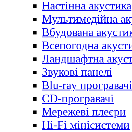
Настінна акустика
Мультимедійна ак
Вбудована акусти
Всепогодна акуст
Ландшафтна акус
Звукові панелі
Blu-ray програвач
CD-програвачі
Мережеві плеєри
Hi-Fi мінісистеми