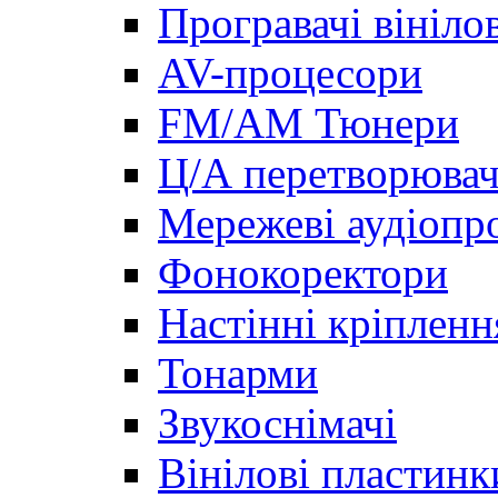
Програвачі вініло
AV-процесори
FM/AM Тюнери
Ц/А перетворювач
Мережеві аудіопро
Фонокоректори
Настінні кріпленн
Тонарми
Звукоснімачі
Вінілові пластинк