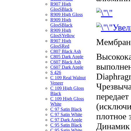
R907 High
GlosSBlack
R909 High Gloss
R909 High
GlosSBlack
Увел
R909 High
GlosSYellow
Мембран
R907 High
GlosSRed
C807 Black Ash
Высокок
C805 Dark Apple
C607 Black Ash
выполнен
C607 Dark Apple
S 426
Diaphrag
C 109 Real Walnut
Veneer
Чрезвыча
C 109 High Gloss
Black
передает
C 109 High Gloss
White
(исключи
C 97 Satin Black
плотное 
C 97 Satin White
C 97 Dark Apple
Динамик 
C 95 Satin Black
C 95 Satin White