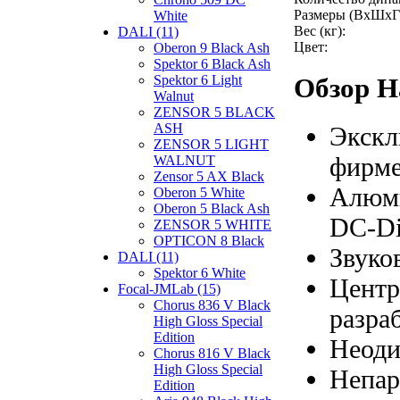
Размеры (ВхШхГ
White
Вес (кг):
DALI (11)
Цвет:
Oberon 9 Black Ash
Spektor 6 Black Ash
Spektor 6 Light
Обзор Н
Walnut
ZENSOR 5 BLACK
ASH
Экскл
ZENSOR 5 LIGHT
фирме
WALNUT
Zensor 5 AX Black
Алюми
Oberon 5 White
Oberon 5 Black Ash
DC-D
ZENSOR 5 WHITE
OPTICON 8 Black
Звуко
DALI (11)
Spektor 6 White
Центр
Focal-JMLab (15)
Chorus 836 V Black
разра
High Gloss Special
Edition
Неоди
Chorus 816 V Black
High Gloss Special
Непар
Edition