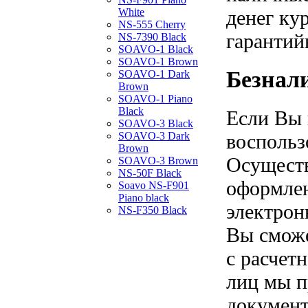
White
денег ку
NS-555 Cherry
гарантий
NS-7390 Black
SOAVO-1 Black
SOAVO-1 Brown
Безнал
SOAVO-1 Dark
Brown
SOAVO-1 Piano
Black
Если Вы 
SOAVO-3 Black
SOAVO-3 Dark
воспольз
Brown
Осуществ
SOAVO-3 Brown
NS-50F Black
оформлен
Soavo NS-F901
Piano black
электрон
NS-F350 Black
Вы сможе
с расчет
лиц мы п
документ