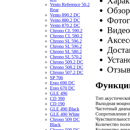
Харак
Vento Reference 50.2
Обзор
Rear
Vento 890.2 DС
Фотог
Vento 880.2 DС
Vento 870.2 DС
Видео
Chrono CL 590.2
Chrono CL 580.2
Аксес
Chrono SL 596.2
Chrono SL 590.2
Доста
Chrono SL 580.2
Chrono SL 570.2
Устан
Chrono 509.2 DC
Отзы
Chrono 508.2 DC
Chrono 507.2 DC
SP 706
Функции
Ergo 690 DC
Ergo 670 DC
GLE 496
Тип акустическо
CD 390
Выходная мощнос
CD 190
Частотный диапаз
GLE 490 Black
Сопротивление (
GLE 490 White
Чувствительность
Chrono 509 DC
Количество поло
Black
Количество дина
Chrono 509 DC