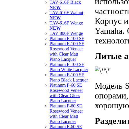
использо
TAV-616F Black
NEW
частност
TAV-616F Walnut
NEW
Корпус и
TAV-616F Wenge
NEW
Yamaha. 
TAV-806F Wenge
технолог
Platinum F-100 SE
Platinum F-100 SE
Rosewood Veneer
Литые 
with Clear Matt
Piano Lacquer
Platinum F-100 SE
Piano White Lacquer
Platinum F-100 SE
Piano Black Lacquer
Модель 
Platinum F-60 SE
Rosewood Veneer
опорами,
with Clear Gloss
Piano Lacquer
хорошую 
Platinum F-60 SE
Rosewood Veneer
with Clear Matt
Раздели
Piano Lacquer
Platinum F-60 SE