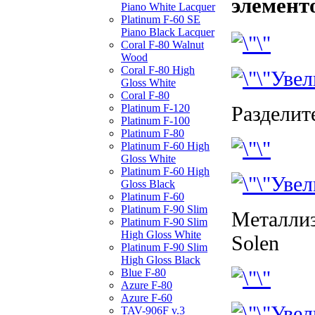
элемент
Piano White Lacquer
Platinum F-60 SE
Piano Black Lacquer
Coral F-80 Walnut
Wood
Coral F-80 High
Увел
Gloss White
Coral F-80
Разделит
Platinum F-120
Platinum F-100
Platinum F-80
Platinum F-60 High
Gloss White
Platinum F-60 High
Увел
Gloss Black
Platinum F-60
Platinum F-90 Slim
Металли
Platinum F-90 Slim
High Gloss White
Solen
Platinum F-90 Slim
High Gloss Black
Blue F-80
Azure F-80
Azure F-60
Увел
TAV-906F v.3