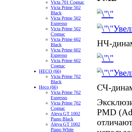
Victa 701 Cognac
Victa Prime 502
Black
Victa Prime 502
Espresso
Увел
Victa Prime 502
Cognac
Victa Prime 602
НЧ-динам
Black
Victa Prime 602
Espresso
Victa Prime 602
Cognac
Увел
HECO (66)
Victa Prime 702
Black
СЧ-динам
Heco (66)
Victa Prime 702
Espresso
Эксклюзи
Victa Prime 702
Cognac
PMD (Adv
Aleva GT 1002
Piano Black
отличают
Aleva GT 1002
Piano White