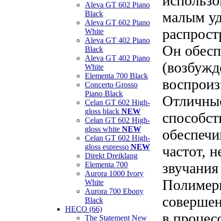
использо
Aleva GT 602 Piano
малым уд
Black
Aleva GT 602 Piano
распрост
White
Aleva GT 402 Piano
Он обесп
Black
Aleva GT 402 Piano
(возбужд
White
Elementa 700 Black
воспроиз
Concerto Grosso
Piano Black
Отличные
Celan GT 602 High-
gloss black
NEW
способст
Celan GT 602 High-
gloss white
NEW
обеспечи
Celan GT 602 High-
gloss espresso
NEW
частот, 
Direkt Dreiklang
звучания
Elementa 700
Aurora 1000 Ivory
Полимерн
White
Aurora 700 Ebony
совершен
Black
HECO (66)
в процес
The Statement New