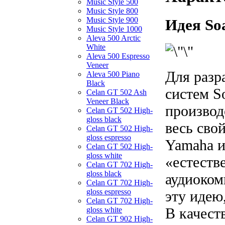
Music Style 500
Music Style 800
Music Style 900
Идея So
Music Style 1000
Aleva 500 Arctic
White
Aleva 500 Espresso
Veneer
Для разр
Aleva 500 Piano
Black
систем S
Celan GT 502 Ash
Veneer Black
производ
Celan GT 502 High-
gloss black
весь сво
Celan GT 502 High-
gloss espresso
Yamaha и
Celan GT 502 High-
gloss white
«естеств
Celan GT 702 High-
gloss black
аудиоком
Celan GT 702 High-
gloss espresso
эту идею
Celan GT 702 High-
В качест
gloss white
Celan GT 902 High-