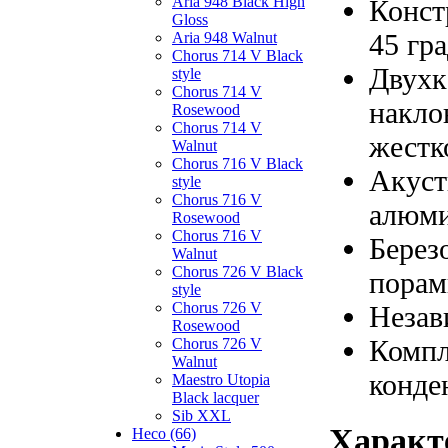
Aria 948 Black High
Конст
Gloss
45 гр
Aria 948 Walnut
Chorus 714 V Black
Двухк
style
Chorus 714 V
накло
Rosewood
Chorus 714 V
жестк
Walnut
Chorus 716 V Black
Акуст
style
Chorus 716 V
алюми
Rosewood
Chorus 716 V
Берез
Walnut
Chorus 726 V Black
порам
style
Chorus 726 V
Незав
Rosewood
Компл
Chorus 726 V
Walnut
конде
Maestro Utopia
Black lacquer
Sib XXL
Характ
Heco (66)