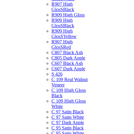
R907 High
GlosSBlack
R909 High Gloss
R909 High
GlosSBlack
R909 High
GlosSYellow
R907 High
GlosSRed
C807 Black Ash
C805 Dark Apple
C607 Black Ash
C607 Dark Apple
S 426
C 109 Real Walnut
Veneer
C 109 High Gloss
Black
C 109 High Gloss
White
C 97 Satin Black
C 97 Satin White
C 97 Dark Apple
C 95 Satin Black
C 95 Satin White