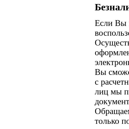
Безнал
Если Вы 
воспольз
Осуществ
оформлен
электрон
Вы сможе
с расчет
лиц мы п
документ
Обращаем
только п