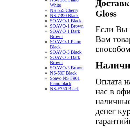
Доставк
White
NS-555 Cherry
Gloss
NS-7390 Black
SOAVO-1 Black
SOAVO-1 Brown
Если Вы 
SOAVO-1 Dark
Brown
Вам това
SOAVO-1 Piano
способом
Black
SOAVO-3 Black
SOAVO-3 Dark
Наличн
Brown
SOAVO-3 Brown
NS-50F Black
Soavo NS-F901
Оплата н
Piano black
NS-F350 Black
нас в оф
наличные
денег ку
гарантий