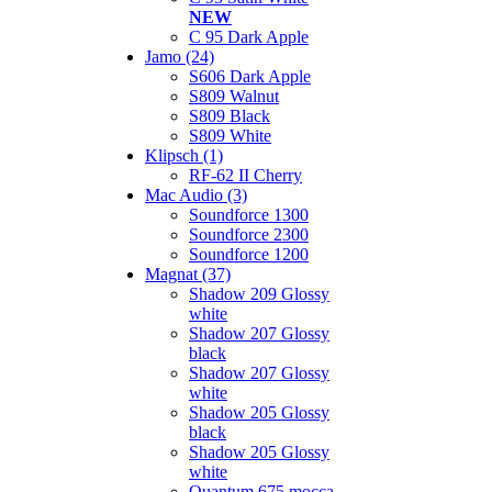
NEW
C 95 Dark Apple
Jamo (24)
S606 Dark Apple
S809 Walnut
S809 Black
S809 White
Klipsch (1)
RF-62 II Cherry
Mac Audio (3)
Soundforce 1300
Soundforce 2300
Soundforce 1200
Magnat (37)
Shadow 209 Glossy
white
Shadow 207 Glossy
black
Shadow 207 Glossy
white
Shadow 205 Glossy
black
Shadow 205 Glossy
white
Quantum 675 mocca