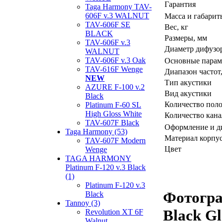
Гарантия
Taga Harmony TAV-
606F v.3 WALNUT
Масса и габарит
TAV-606F SE
Вес, кг
BLACK
Размеры, мм
TAV-606F v.3
Диаметр дифузо
WALNUT
TAV-606F v.3 Oak
Основные парам
TAV-616F Wenge
Диапазон частот
NEW
Тип акустики
AZURE F-100 v.2
Вид акустики
Black
Количество пол
Platinum F-60 SL
High Gloss White
Количество кана
TAV-607F Black
Оформление и д
Taga Harmony (53)
Материал корпу
TAV-607F Modern
Цвет
Wenge
TAGA HARMONY
Platinum F-120 v.3 Black
(1)
Platinum F-120 v.3
Фотогра
Black
Tannoy (3)
Black Gl
Revolution XT 6F
Walnut