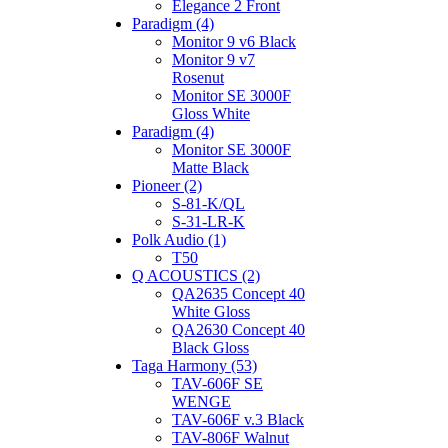
Elegance 2 Front
Paradigm (4)
Monitor 9 v6 Black
Monitor 9 v7
Rosenut
Monitor SE 3000F
Gloss White
Paradigm (4)
Monitor SE 3000F
Matte Black
Pioneer (2)
S-81-K/QL
S-31-LR-K
Polk Audio (1)
T50
Q ACOUSTICS (2)
QA2635 Concept 40
White Gloss
QA2630 Concept 40
Black Gloss
Taga Harmony (53)
TAV-606F SE
WENGE
TAV-606F v.3 Black
TAV-806F Walnut