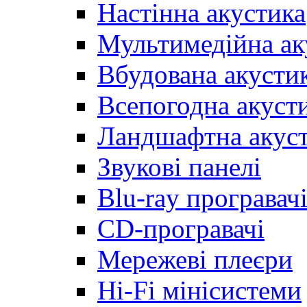
Настінна акустика
Мультимедійна ак
Вбудована акусти
Всепогодна акуст
Ландшафтна акус
Звукові панелі
Blu-ray програвач
CD-програвачі
Мережеві плеєри
Hi-Fi мінісистеми