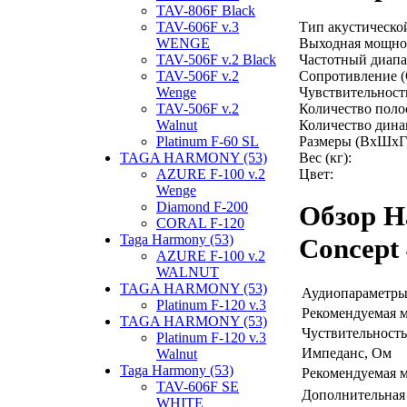
TAV-806F Black
TAV-606F v.3
Тип акустическо
WENGE
Выходная мощнос
TAV-506F v.2 Black
Частотный диапаз
TAV-506F v.2
Сопротивление (
Wenge
Чувствительность
TAV-506F v.2
Количество поло
Walnut
Количество дина
Platinum F-60 SL
Размеры (ВхШхГ
TAGA HARMONY (53)
Вес (кг):
AZURE F-100 v.2
Цвет:
Wenge
Diamond F-200
Обзор Н
CORAL F-120
Taga Harmony (53)
Concept 
AZURE F-100 v.2
WALNUT
TAGA HARMONY (53)
Аудиопараметр
Platinum F-120 v.3
Рекомендуемая 
TAGA HARMONY (53)
Чуствительность
Platinum F-120 v.3
Импеданс, Ом
Walnut
Taga Harmony (53)
Рекомендуемая 
TAV-606F SE
Дополнительная
WHITE