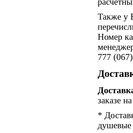
расчетны
Также у 
перечисл
Номер ка
менеджер
777 (067)
Достав
Доставка
заказе н
* Достав
душевые к