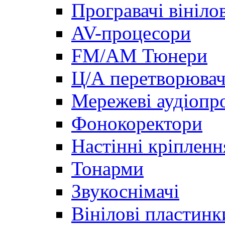
Програвачі вініло
AV-процесори
FM/AM Тюнери
Ц/А перетворювач
Мережеві аудіопро
Фонокоректори
Настінні кріпленн
Тонарми
Звукоснімачі
Вінілові пластинк