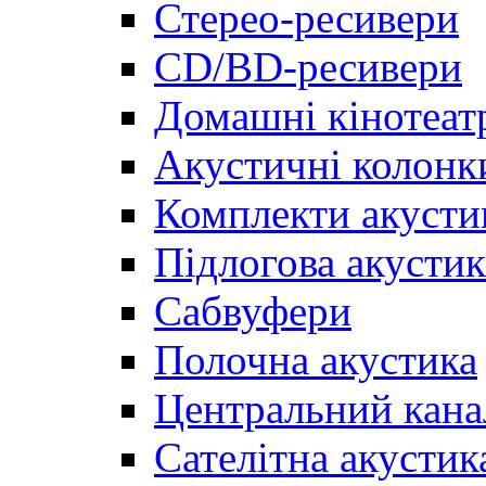
Стерео-ресивери
CD/BD-ресивери
Домашні кінотеат
Акустичні колонк
Комплекти акусти
Підлогова акустик
Сабвуфери
Полочна акустика
Центральний кана
Сателітна акустик