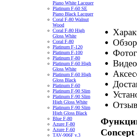
Piano White Lacquer
Platinum F-60 SE
Piano Black Lacquer
Coral F-80 Walnut
Wood
Харак
Coral F-80 High
Gloss White
Обзор
Coral F-80
Platinum F-120
Фотог
Platinum F-100
Platinum F-80
Видео
Platinum F-60 High
Gloss White
Аксес
Platinum F-60 High
Gloss Black
Доста
Platinum F-60
Platinum F-90 Slim
Устан
Platinum F-90 Slim
High Gloss White
Отзы
Platinum F-90 Slim
High Gloss Black
Функции
Blue F-80
Azure F-80
Concept 
Azure F-60
TAV-906F v.3