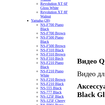
Revolution XT 6F
Gloss White
Revolution XT 8F
Walnut
Yamaha (28)
NS-F700 Piano
Black
NS-F700 Brown
NS-F500 Piano
Black
NS-F500 Brown
NS-F310 Black
NS-F310 Brown
NS-F310 Birch
Видео Q
NS-F210 Piano
Black
NS-F210 Piano
Видео дл
White
NS-F210 Brown
NS-F210 Black
Аксессу
NS-555 Black
NS-777 Black
Black Gl
NS-125F Black
NS-125F Cherry
NS-F901 Piano