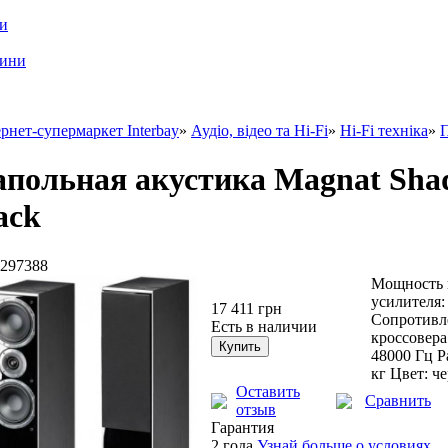
ри
шини
рнет-супермаркет Interbay
»
Аудіо, відео та Hi-Fi
»
Hi-Fi техніка
»
П
польная акустика Magnat Shad
ack
297388
Мощность 
усилителя:
17 411 грн
Сопротивле
Есть в наличии
кроссовера
48000 Гц Р
кг Цвет: ч
Оставить
Сравнить
отзыв
Гарантия
2 года
Узнай больше о условиях