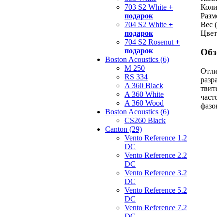
703 S2 White
+
Коли
подарок
Разм
704 S2 White
+
Вес (
подарок
Цвет
704 S2 Rosenut
+
подарок
Обз
Boston Acoustics (6)
M 250
Отли
RS 334
разр
A 360 Black
твит
A 360 White
част
A 360 Wood
фазо
Boston Acoustics (6)
CS260 Black
Canton (29)
Vento Reference 1.2
DC
Vento Reference 2.2
DC
Vento Reference 3.2
DC
Vento Reference 5.2
DC
Vento Reference 7.2
DC