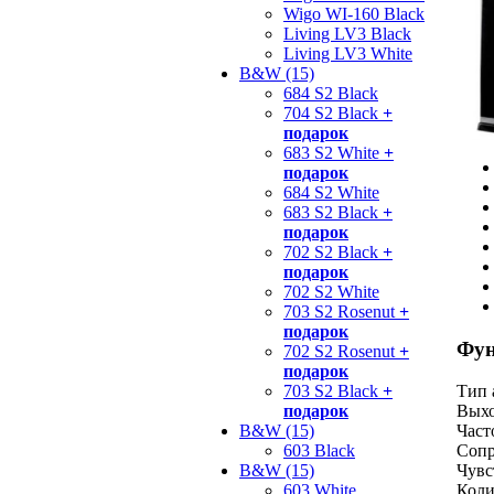
Wigo WI-160 Black
Living LV3 Black
Living LV3 White
B&W (15)
684 S2 Black
704 S2 Black
+
подарок
683 S2 White
+
подарок
684 S2 White
683 S2 Black
+
подарок
702 S2 Black
+
подарок
702 S2 White
703 S2 Rosenut
+
подарок
Фун
702 S2 Rosenut
+
подарок
703 S2 Black
+
Тип 
подарок
Выхо
B&W (15)
Част
603 Black
Сопр
B&W (15)
Чувс
603 White
Коли