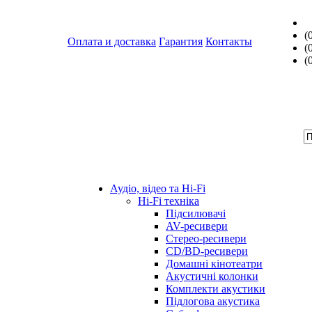
(
Оплата и доставка
Гарантия
Контакты
(
(
Аудіо, відео та Hi-Fi
Hi-Fi техніка
Підсилювачі
AV-ресивери
Стерео-ресивери
CD/BD-ресивери
Домашні кінотеатри
Акустичні колонки
Комплекти акустики
Підлогова акустика