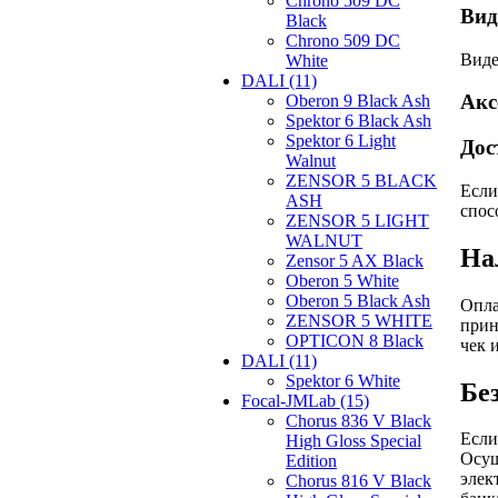
Chrono 509 DC
Вид
Black
Chrono 509 DC
Виде
White
DALI (11)
Акс
Oberon 9 Black Ash
Spektor 6 Black Ash
Spektor 6 Light
Дос
Walnut
ZENSOR 5 BLACK
Если
ASH
спос
ZENSOR 5 LIGHT
WALNUT
На
Zensor 5 AX Black
Oberon 5 White
Oberon 5 Black Ash
Опла
ZENSOR 5 WHITE
прин
OPTICON 8 Black
чек 
DALI (11)
Spektor 6 White
Бе
Focal-JMLab (15)
Chorus 836 V Black
Если
High Gloss Special
Осущ
Edition
элек
Chorus 816 V Black