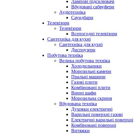
Лампові підсилювачі
Вбудовані сабвуфери
Аудіотехніка
Саундбари
Телевізори
Телевізори
Всепогодні телевізори
Сантехніка для кухні
Сантехніка для кухні
Диспоузери
Побутова техніка
Велика побутова техніка
Холодильники
Морозильні камери
Пральні машини
Газові плити
Комбіновані плити
Винні шафи
Морозильна скриня
Вбудована техніка
Духовки електричні
Варильні поверхні газові
Електричні варильні поверхні
Комбіновані поверхні
Витяжки