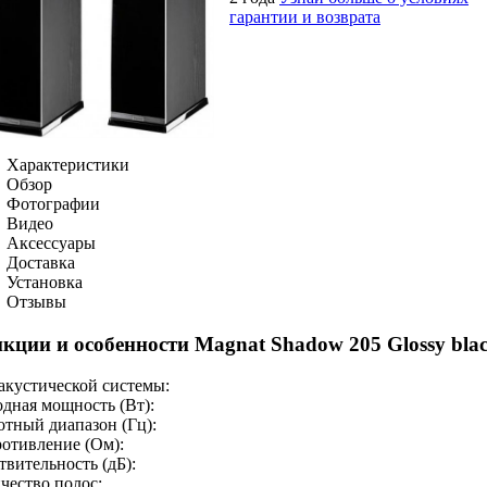
гарантии и возврата
Характеристики
Обзор
Фотографии
Видео
Аксессуары
Доставка
Установка
Отзывы
кции и особенности Magnat Shadow 205 Glossy bla
акустической системы:
дная мощность (Вт):
отный диапазон (Гц):
отивление (Ом):
твительность (дБ):
чество полос: