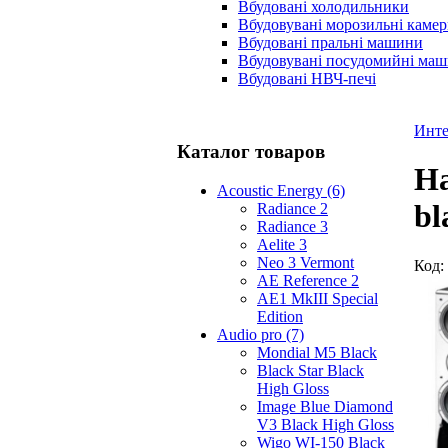
Вбудовані холодильники
Вбудовувані морозильні каме
Вбудовані пральні машини
Вбудовувані посудомийні ма
Вбудовані НВЧ-печі
Инте
Каталог товаров
На
Acoustic Energy (6)
bl
Radiance 2
Radiance 3
Aelite 3
Neo 3 Vermont
Код:
AE Reference 2
AE1 MkIII Special
Edition
Audio pro (7)
Mondial M5 Black
Black Star Black
High Gloss
Image Blue Diamond
V3 Black High Gloss
Wigo WI-150 Black