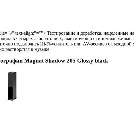
tyle="\\" text-align:"=""> Тестирование и доработка, нацеленные 
одила в четырех лабораториях, имитирующих типичные жилые 
аточно подключить Hi-Fi-усилитель или AV-ресивер с выходной 
но растворятся в музыке
.
ографии Magnat Shadow 205 Glossy black