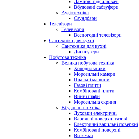
Лампові підсилювачі
Вбудовані сабвуфери
Аудіотехніка
Саундбари
Телевізори
Телевізори
Всепогодні телевізори
Сантехніка для кухні
Сантехніка для кухні
Диспоузери
Побутова техніка
Велика побутова техніка
Холодильники
Морозильні камери
Пральні машини
Газові плити
Комбіновані плити
Винні шафи
Морозильна скриня
Вбудована техніка
Духовки електричні
Варильні поверхні газові
Електричні варильні поверхні
Комбіновані поверхні
Витяжки