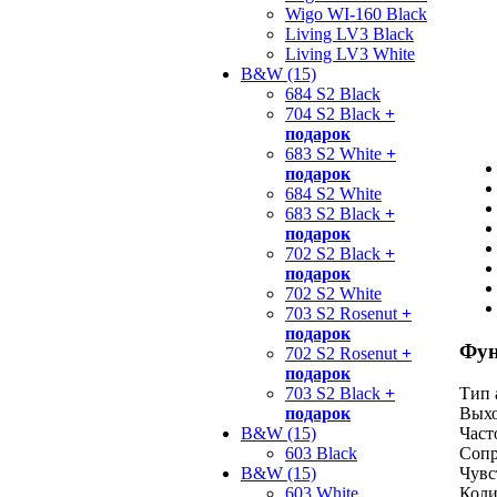
Wigo WI-160 Black
Living LV3 Black
Living LV3 White
B&W (15)
684 S2 Black
704 S2 Black
+
подарок
683 S2 White
+
подарок
684 S2 White
683 S2 Black
+
подарок
702 S2 Black
+
подарок
702 S2 White
703 S2 Rosenut
+
подарок
Фун
702 S2 Rosenut
+
подарок
703 S2 Black
+
Тип 
подарок
Выхо
B&W (15)
Част
603 Black
Сопр
B&W (15)
Чувс
603 White
Коли