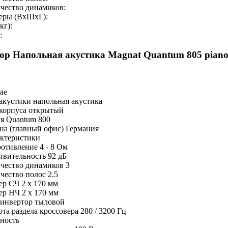
чество динамиков:
еры (ВхШхГ):
кг):
:
ор Напольная акустика Magnat Quantum 805 piano
ие
акустики напольная акустика
корпуса открытый
я Quantum 800
на (главный офис) Германия
ктеристики
отивление 4 - 8 Ом
твительность 92 дБ
чество динамиков 3
чество полос 2.5
ер СЧ 2 x 170 мм
ер НЧ 2 x 170 мм
инвертор тыловой
ота раздела кроссовера 280 / 3200 Гц
ность