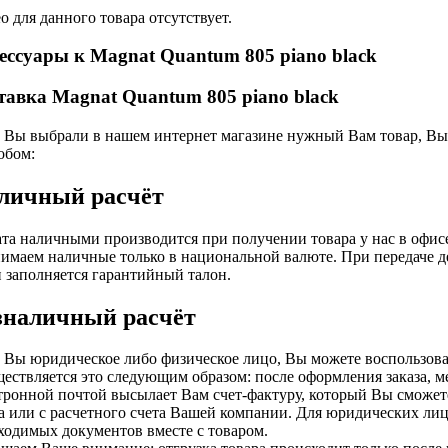
о для данного товара отсутствует.
ессуары к Magnat Quantum 805 piano black
тавка Magnat Quantum 805 piano black
 Вы выбрали в нашем интернет магазине нужный Вам товар, Вы 
обом:
личный расчёт
та наличными производится при получении товара у нас в офис
имаем наличные только в национальной валюте. При передаче д
и заполняется гарантийный талон.
зналичный расчёт
 Вы юридическое либо физическое лицо, Вы можете воспользова
ествляется это следующим образом: после оформления заказа, 
тронной почтой высылает Вам счет-фактуру, который Вы сможете
а или с расчетного счета Вашей компании. Для юридических лиц
ходимых документов вместе с товаром.