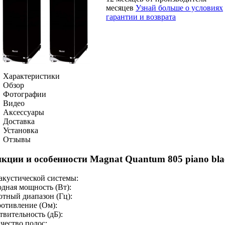
месяцев
Узнай больше о условиях
гарантии и возврата
Характеристики
Обзор
Фотографии
Видео
Аксессуары
Доставка
Установка
Отзывы
кции и особенности Magnat Quantum 805 piano bla
акустической системы:
дная мощность (Вт):
отный диапазон (Гц):
отивление (Ом):
твительность (дБ):
чество полос: