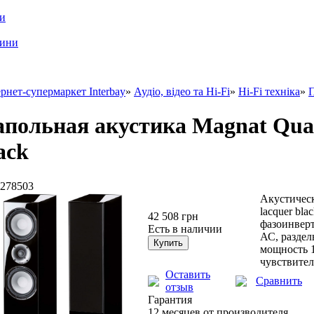
ри
шини
рнет-супермаркет Interbay
»
Аудіо, відео та Hi-Fi
»
Hi-Fi техніка
»
П
польная акустика Magnat Qua
ack
278503
Акустическ
lacquer bl
42 508 грн
фазоинверт
Есть в наличии
АС, раздел
мощность 1
чувствител
Оставить
Сравнить
отзыв
Гарантия
12 месяцев от производителя