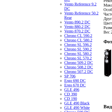
Реко
Vento Reference 9.2
Макс
DC
Особ
Vento Reference 50.2
Част
Rear
Друг
Vento 890.2 DС
Цвет
Vento 880.2 DС
Разм
Vento 870.2 DС
Вес 
Chrono CL 590.2
Chrono CL 580.2
Фот
Chrono SL 596.2
Chrono SL 590.2
Chrono SL 580.2
Chrono SL 570.2
Chrono 509.2 DC
Chrono 508.2 DC
Chrono 507.2 DC
SP 706
Ergo 690 DC
Ergo 670 DC
GLE 496
CD 390
CD 190
GLE 490 Black
Вид
GLE 490 White