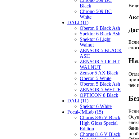
Chrono 509 DC
Виде
Black
Chrono 509 DC
Акс
White
DALI (11)
Oberon 9 Black Ash
Дос
Spektor 6 Black Ash
Spektor 6 Light
Если
Walnut
спос
ZENSOR 5 BLACK
ASH
На
ZENSOR 5 LIGHT
WALNUT
Zensor 5 AX Black
Опла
Oberon 5 White
прин
Oberon 5 Black Ash
чек 
ZENSOR 5 WHITE
OPTICON 8 Black
Бе
DALI (11)
Spektor 6 White
Если
Focal-JMLab (15)
Осущ
Chorus 836 V Black
элек
High Gloss Special
банк
Edition
необ
Chorus 816 V Black