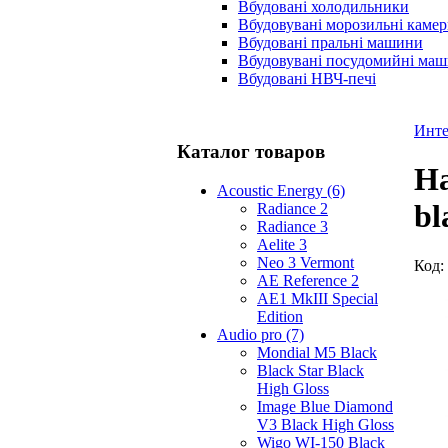
Вбудовані холодильники
Вбудовувані морозильні каме
Вбудовані пральні машини
Вбудовувані посудомийні ма
Вбудовані НВЧ-печі
Инте
Каталог товаров
На
Acoustic Energy (6)
bl
Radiance 2
Radiance 3
Aelite 3
Neo 3 Vermont
Код:
AE Reference 2
AE1 MkIII Special
Edition
Audio pro (7)
Mondial M5 Black
Black Star Black
High Gloss
Image Blue Diamond
V3 Black High Gloss
Wigo WI-150 Black