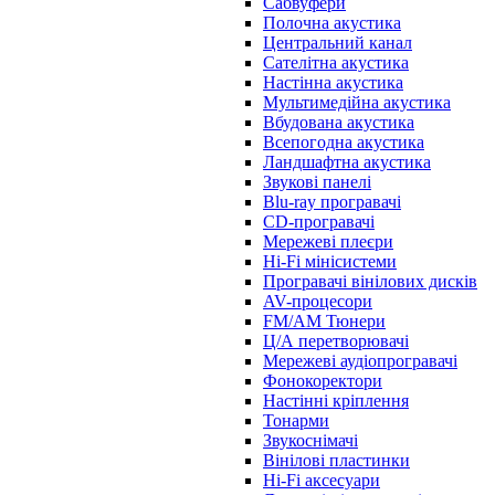
Сабвуфери
Полочна акустика
Центральний канал
Сателітна акустика
Настінна акустика
Мультимедійна акустика
Вбудована акустика
Всепогодна акустика
Ландшафтна акустика
Звукові панелі
Blu-ray програвачі
CD-програвачі
Мережеві плеєри
Hi-Fi мінісистеми
Програвачі вінілових дисків
AV-процесори
FM/AM Тюнери
Ц/А перетворювачі
Мережеві аудіопрогравачі
Фонокоректори
Настінні кріплення
Тонарми
Звукоснімачі
Вінілові пластинки
Hi-Fi аксесуари