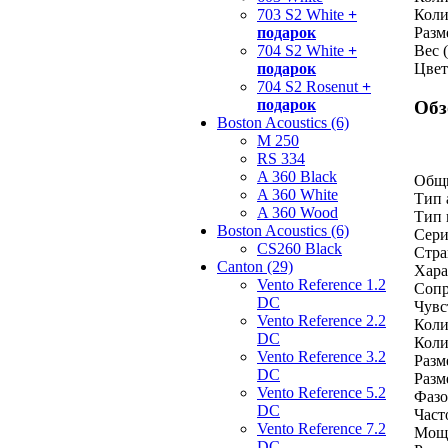
703 S2 White
+
Коли
подарок
Разм
704 S2 White
+
Вес (
подарок
Цвет
704 S2 Rosenut
+
подарок
Обз
Boston Acoustics (6)
M 250
RS 334
A 360 Black
Общ
A 360 White
Тип 
A 360 Wood
Тип 
Boston Acoustics (6)
Сери
CS260 Black
Стра
Canton (29)
Хара
Vento Reference 1.2
Сопр
DC
Чувс
Vento Reference 2.2
Коли
DC
Коли
Vento Reference 3.2
Разм
DC
Разм
Vento Reference 5.2
Фазо
DC
Част
Vento Reference 7.2
Мощ
DC