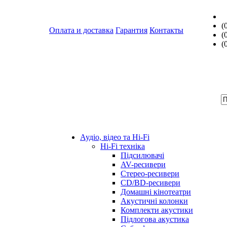
(
Оплата и доставка
Гарантия
Контакты
(
(
Аудіо, відео та Hi-Fi
Hi-Fi техніка
Підсилювачі
AV-ресивери
Стерео-ресивери
CD/BD-ресивери
Домашні кінотеатри
Акустичні колонки
Комплекти акустики
Підлогова акустика