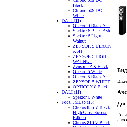
Chrono 509 DC
Black
Chrono 509 DC
White
DALI (11)
Oberon 9 Black Ash
Spektor 6 Black Ash
Spektor 6 Light
Walnut
ZENSOR 5 BLACK
ASH
ZENSOR 5 LIGHT
WALNUT
Zensor 5 AX Black
Вид
Oberon 5 White
Oberon 5 Black Ash
Виде
ZENSOR 5 WHITE
OPTICON 8 Black
Акс
DALI (11)
Spektor 6 White
Focal-JMLab (15)
Дос
Chorus 836 V Black
High Gloss Special
Если
Edition
спос
Chorus 816 V Black