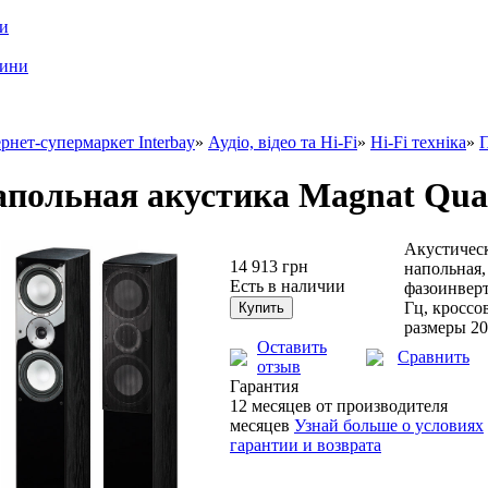
ри
шини
рнет-супермаркет Interbay
»
Аудіо, відео та Hi-Fi
»
Hi-Fi техніка
»
П
польная акустика Magnat Qua
Акустическ
14 913 грн
напольная, 
Есть в наличии
фазоинверт
Гц, кроссов
размеры 20
Оставить
Сравнить
отзыв
Гарантия
12 месяцев от производителя
месяцев
Узнай больше о условиях
гарантии и возврата