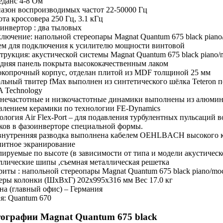
данс 4-8 Ом
азон воспроизводимых частот 22-50000 Гц
ота кроссовера 250 Гц, 3.1 кГц
инвертор : два тыловых
лючение: напольной стереопары Magnat Quantum 675 black piano
ем для подключения к усилителю мощности винтовой
трукция: акустической системы Magnat Quantum 675 black piano/
дняя панель покрыта высококачественным лаком
копрочный корпус, отделан плитой из MDF толщиной 25 мм
льный твитер fMax выполнен из синтетического шёлка Teteron 
A Technology
нечастотные и низкочастотные динамики выполнены из алюмин
влением керамики по технологии FE-Dynamics
ология Air Flex-Port – для подавления турбулентных пульсаций
ков в фазоинверторе специальной формы.
внутренняя разводка выполнена кабелем OEHLBACH высокого к
итное экранирование
лируемые по высоте (в зависимости от типа и модели акустичес
ллические шипы ,съемная металлическая решетка
риты : напольной стереопары Magnat Quantum 675 black piano/moc
еры колонки (ШхВхГ) 202x995x316 мм Вес 17.0 кг
на (главный офис) – Германия
я: Quantum 670
ографии Magnat Quantum 675 black