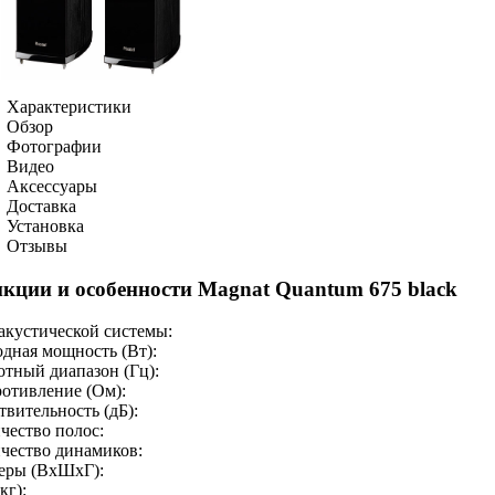
Характеристики
Обзор
Фотографии
Видео
Аксессуары
Доставка
Установка
Отзывы
кции и особенности Magnat Quantum 675 black
акустической системы:
дная мощность (Вт):
отный диапазон (Гц):
отивление (Ом):
твительность (дБ):
чество полос:
чество динамиков:
еры (ВхШхГ):
кг):