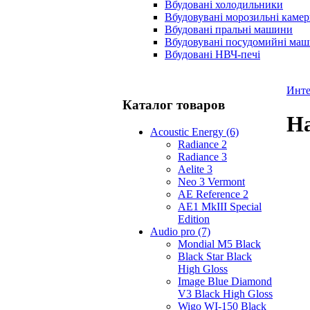
Вбудовані холодильники
Вбудовувані морозильні каме
Вбудовані пральні машини
Вбудовувані посудомийні ма
Вбудовані НВЧ-печі
Инте
Каталог товаров
На
Acoustic Energy (6)
Radiance 2
Radiance 3
Aelite 3
Neo 3 Vermont
AE Reference 2
AE1 MkIII Special
Edition
Audio pro (7)
Mondial M5 Black
Black Star Black
High Gloss
Image Blue Diamond
V3 Black High Gloss
Wigo WI-150 Black