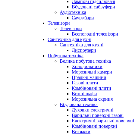
Лампові підсилювачі
Вбудовані сабвуфери
Аудіотехніка
Саундбари
Телевізори
Телевізори
Всепогодні телевізори
Сантехніка для кухні
Сантехніка для кухні
Диспоузери
Побутова техніка
Велика побутова техніка
Холодильники
Морозильні камери
Пральні машини
Газові плити
Комбіновані плити
Винні шафи
Морозильна скриня
Вбудована техніка
Духовки електричні
Варильні поверхні газові
Електричні варильні поверхні
Комбіновані поверхні
Витяжки