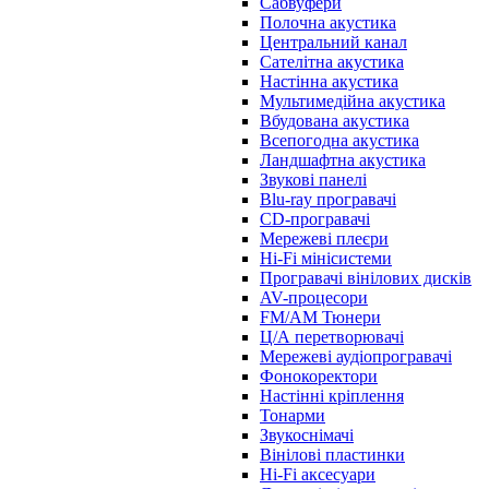
Сабвуфери
Полочна акустика
Центральний канал
Сателітна акустика
Настінна акустика
Мультимедійна акустика
Вбудована акустика
Всепогодна акустика
Ландшафтна акустика
Звукові панелі
Blu-ray програвачі
CD-програвачі
Мережеві плеєри
Hi-Fi мінісистеми
Програвачі вінілових дисків
AV-процесори
FM/AM Тюнери
Ц/А перетворювачі
Мережеві аудіопрогравачі
Фонокоректори
Настінні кріплення
Тонарми
Звукоснімачі
Вінілові пластинки
Hi-Fi аксесуари