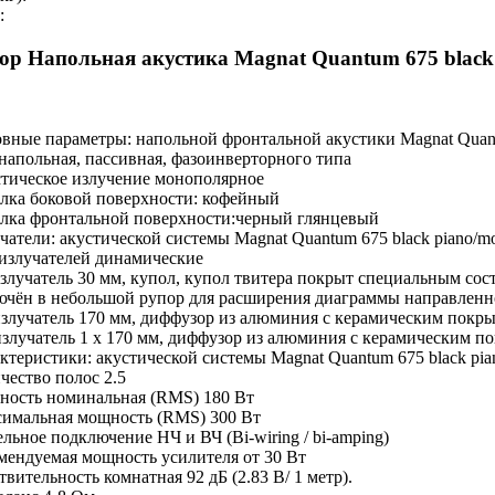
:
ор Напольная акустика Magnat Quantum 675 black
вные параметры: напольной фронтальной акустики Magnat Quantu
напольная, пассивная, фазоинверторного типа
тическое излучение монополярное
лка боковой поверхности: кофейный
лка фронтальной поверхности:черный глянцевый
чатели: акустической системы Magnat Quantum 675 black piano/mo
излучателей динамические
злучатель 30 мм, купол, купол твитера покрыт специальным сос
ючён в небольшой рупор для расширения диаграммы направленн
злучатель 170 мм, диффузор из алюминия с керамическим покры
злучатель 1 x 170 мм, диффузор из алюминия с керамическим п
ктеристики: акустической системы Magnat Quantum 675 black pia
чество полос 2.5
ость номинальная (RMS) 180 Вт
имальная мощность (RMS) 300 Вт
ельное подключение НЧ и ВЧ (Bi-wiring / bi-amping)
мендуемая мощность усилителя от 30 Вт
твительность комнатная 92 дБ (2.83 В/ 1 метр).