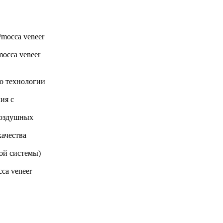
/mocca veneer
mocca veneer
по технологии
ия с
 воздушных
ачества
кой системы)
ca veneer