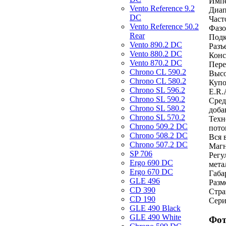
Импе
Vento Reference 9.2
Диап
DC
Част
Vento Reference 50.2
Фазо
Rear
Подк
Vento 890.2 DС
Разъ
Vento 880.2 DС
Конс
Vento 870.2 DС
Пере
Chrono CL 590.2
Высо
Chrono CL 580.2
Купо
Chrono SL 596.2
E.R.
Chrono SL 590.2
Сред
Chrono SL 580.2
доба
Chrono SL 570.2
Техн
Chrono 509.2 DC
пото
Chrono 508.2 DC
Вся 
Chrono 507.2 DC
Магн
SP 706
Регу
Ergo 690 DC
мета
Ergo 670 DC
Габа
GLE 496
Разм
CD 390
Стра
CD 190
Сери
GLE 490 Black
GLE 490 White
Фот