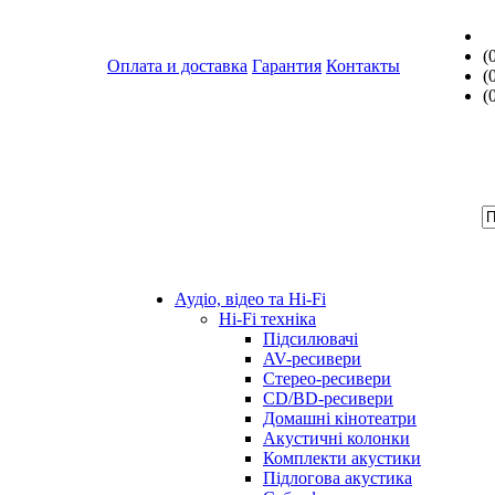
(
Оплата и доставка
Гарантия
Контакты
(
(
Аудіо, відео та Hi-Fi
Hi-Fi техніка
Підсилювачі
AV-ресивери
Стерео-ресивери
CD/BD-ресивери
Домашні кінотеатри
Акустичні колонки
Комплекти акустики
Підлогова акустика