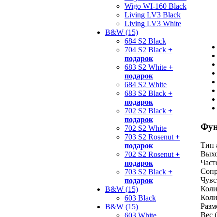
Wigo WI-160 Black
Living LV3 Black
Living LV3 White
B&W (15)
684 S2 Black
704 S2 Black
+
подарок
683 S2 White
+
подарок
684 S2 White
683 S2 Black
+
подарок
702 S2 Black
+
подарок
Фун
702 S2 White
703 S2 Rosenut
+
Тип 
подарок
Выхо
702 S2 Rosenut
+
Част
подарок
Сопр
703 S2 Black
+
Чувс
подарок
Коли
B&W (15)
Коли
603 Black
Разм
B&W (15)
Вес (
603 White