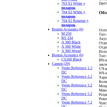
Цвет
703 S2 White
+
подарок
704 S2 White
+
Обз
подарок
704 S2 Rosenut
+
подарок
Boston Acoustics (6)
Осно
M 250
Тип 
RS 334
Акус
A 360 Black
Отде
A 360 White
Отде
A 360 Wood
Излу
Boston Acoustics (6)
Тип 
CS260 Black
ВЧ-и
Canton (29)
закл
Vento Reference 1.2
СЧ-и
DC
НЧ-и
Vento Reference 2.2
Хара
DC
Коли
Vento Reference 3.2
Мощн
DC
Макс
Vento Reference 5.2
Разд
DC
Реко
Vento Reference 7.2
Чувс
DC