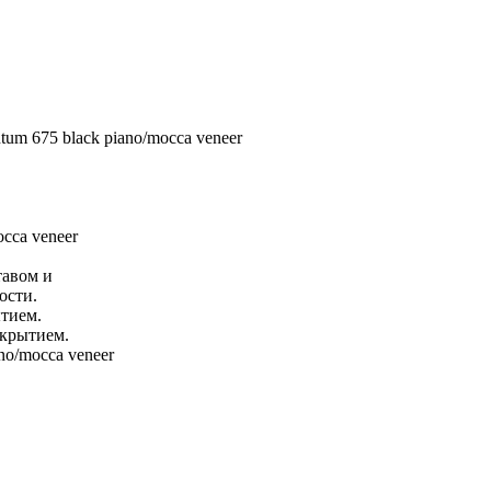
m 675 black piano/mocca veneer
cca veneer
тавом и
ости.
тием.
окрытием.
no/mocca veneer