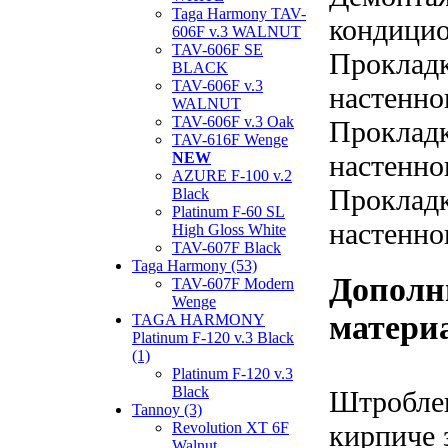
Taga Harmony TAV-
кондицио
606F v.3 WALNUT
TAV-606F SE
Прокладк
BLACK
TAV-606F v.3
настенно
WALNUT
TAV-606F v.3 Oak
Прокладк
TAV-616F Wenge
NEW
настенно
AZURE F-100 v.2
Прокладк
Black
Platinum F-60 SL
настенно
High Gloss White
TAV-607F Black
Taga Harmony (53)
Дополн
TAV-607F Modern
Wenge
матери
TAGA HARMONY
Platinum F-120 v.3 Black
(1)
Platinum F-120 v.3
Black
Штроблен
Tannoy (3)
Revolution XT 6F
кирпиче з
Walnut