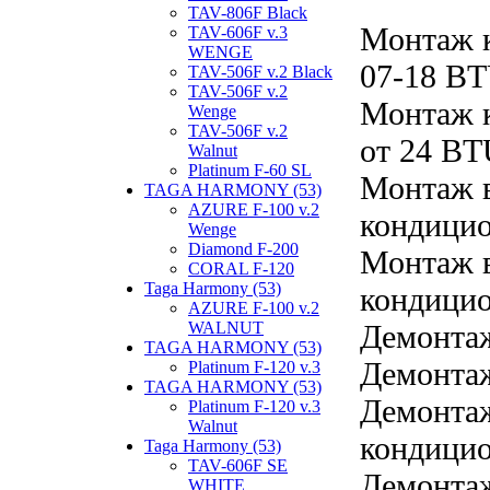
TAV-806F Black
Монтаж 
TAV-606F v.3
WENGE
07-18 B
TAV-506F v.2 Black
TAV-506F v.2
Монтаж 
Wenge
TAV-506F v.2
от 24 B
Walnut
Platinum F-60 SL
Монтаж в
TAGA HARMONY (53)
AZURE F-100 v.2
кондицио
Wenge
Diamond F-200
Монтаж в
CORAL F-120
Taga Harmony (53)
кондицио
AZURE F-100 v.2
WALNUT
Демонта
TAGA HARMONY (53)
Демонтаж
Platinum F-120 v.3
TAGA HARMONY (53)
Демонтаж
Platinum F-120 v.3
Walnut
кондицио
Taga Harmony (53)
TAV-606F SE
Демонтаж
WHITE