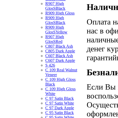
R907 High
Наличн
GlosSBlack
R909 High Gloss
R909 High
Оплата н
GlosSBlack
R909 High
нас в оф
GlosSYellow
R907 High
наличные
GlosSRed
C807 Black Ash
денег ку
C805 Dark Apple
гарантий
C607 Black Ash
C607 Dark Apple
S 426
Безнал
C 109 Real Walnut
Veneer
C 109 High Gloss
Black
Если Вы 
C 109 High Gloss
White
воспольз
C 97 Satin Black
Осуществ
C 97 Satin White
C 97 Dark Apple
оформлен
C 95 Satin Black
C 95 Satin White