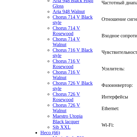
Aria 948 Black High
Частотный диапа
Gloss
Aria 948 Walnut
Chorus 714 V Black
Отношение сигн
style
Chorus 714 V
Rosewood
Входное сопроти
Chorus 714 V
Walnut
Chorus 716 V Black
Чувствительност
style
Chorus 716 V
Rosewood
Усилитель:
Chorus 716 V
Walnut
Chorus 726 V Black
Фазоинвертор:
style
Chorus 726 V
Интерфейсы
Rosewood
Chorus 726 V
Ethernet:
Walnut
Maestro Utopia
Black lacquer
Wi-Fi:
Sib XXL
Heco (66)