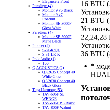
Elegance 2 Front
16 BTU (
Paradigm (4)
Установк
Monitor 9 v6 Black
Monitor 9 v7
21 BTU (
Rosenut
Monitor SE 3000F
Установк
Gloss White
Paradigm (4)
22,24,28
Monitor SE 3000F
Matte Black
Установк
Pioneer (2)
S-81-K/QL
36 BTU (
S-31-LR-K
Polk Audio (1)
T50
* мод
Q ACOUSTICS (2)
QA2635 Concept 40
HUAL
White Gloss
QA2630 Concept 40
Black Gloss
Установ
Taga Harmony (53)
TAV-606F SE
потолоч
WENGE
TAV-606F v.3 Black
TAV-806F Walnut