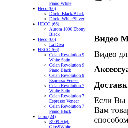
Piano White
Heco (66)
Direkt Black/Black
Direkt White/Silver
HECO (66)
Aurora 1000 Ebony
Black
Видео M
Heco (66)
La Diva
HECO (66)
Видео дл
Celan Revolution 9
White Satin
Celan Revolution 9
Аксессу
Piano Black
Celan Revolution 9
Espresso Veneer
Доставк
Celan Revolution 7
White Satin
Celan Revolution 7
Если Вы 
Espresso Veneer
Celan Revolution 7
Вам това
Piano Black
Jamo (24)
способом
R909 High
GlosSWhite