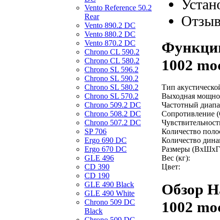
Устан
Vento Reference 50.2
Rear
Отзы
Vento 890.2 DС
Vento 880.2 DС
Функции
Vento 870.2 DС
Chrono CL 590.2
1002 mo
Chrono CL 580.2
Chrono SL 596.2
Chrono SL 590.2
Chrono SL 580.2
Тип акустическо
Chrono SL 570.2
Выходная мощнос
Chrono 509.2 DC
Частотный диапаз
Chrono 508.2 DC
Сопротивление (
Chrono 507.2 DC
Чувствительность
SP 706
Количество поло
Ergo 690 DC
Количество дина
Ergo 670 DC
Размеры (ВхШхГ
GLE 496
Вес (кг):
CD 390
Цвет:
CD 190
GLE 490 Black
Обзор Н
GLE 490 White
Chrono 509 DC
1002 mo
Black
Chrono 509 DC