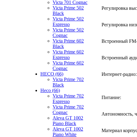
Victa 701 Cognac
Victa Prime 502
Регулировка выс
Black
Victa Prime 502
Espresso
Регулировка низ
Victa Prime 502
Cognac
Victa Prime 602
Встроенный FM
Black
Victa Prime 602
Espresso
Встроенный ауд
Victa Prime 602
Cognac
HECO (66)
Интернет-радио:
Victa Prime 702
Black
Heco (66)
Victa Prime 702
Питание:
Espresso
Victa Prime 702
Cognac
Автономность, ч
Aleva GT 1002
Piano Black
Aleva GT 1002
Материал корпус
Piano White