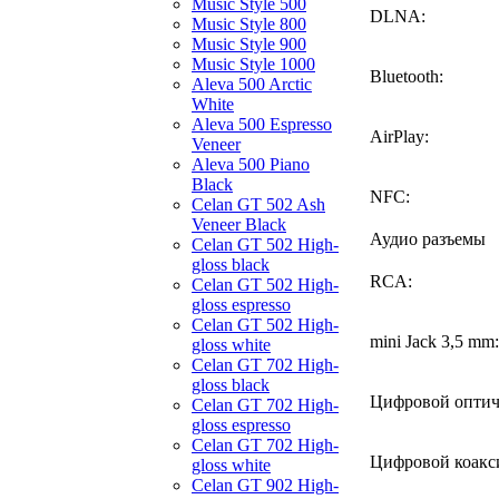
Music Style 500
DLNA:
Music Style 800
Music Style 900
Music Style 1000
Bluetooth:
Aleva 500 Arctic
White
Aleva 500 Espresso
AirPlay:
Veneer
Aleva 500 Piano
Black
NFC:
Celan GT 502 Ash
Veneer Black
Аудио разъемы
Celan GT 502 High-
gloss black
RCA:
Celan GT 502 High-
gloss espresso
Celan GT 502 High-
mini Jack 3,5 mm:
gloss white
Celan GT 702 High-
gloss black
Цифровой оптич
Celan GT 702 High-
gloss espresso
Celan GT 702 High-
Цифровой коакс
gloss white
Celan GT 902 High-