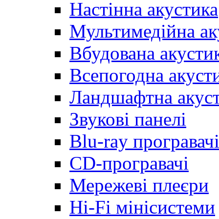
Настінна акустика
Мультимедійна ак
Вбудована акусти
Всепогодна акуст
Ландшафтна акус
Звукові панелі
Blu-ray програвач
CD-програвачі
Мережеві плеєри
Hi-Fi мінісистеми