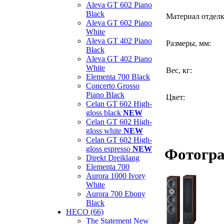
Aleva GT 602 Piano
Black
Материал отделк
Aleva GT 602 Piano
White
Aleva GT 402 Piano
Размеры, мм:
Black
Aleva GT 402 Piano
White
Вес, кг:
Elementa 700 Black
Concerto Grosso
Piano Black
Цвет:
Celan GT 602 High-
gloss black
NEW
Celan GT 602 High-
gloss white
NEW
Celan GT 602 High-
gloss espresso
NEW
Фотогра
Direkt Dreiklang
Elementa 700
Aurora 1000 Ivory
White
Aurora 700 Ebony
Black
HECO (66)
The Statement New