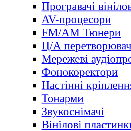
Програвачі вініло
AV-процесори
FM/AM Тюнери
Ц/А перетворювач
Мережеві аудіопро
Фонокоректори
Настінні кріпленн
Тонарми
Звукоснімачі
Вінілові пластинк