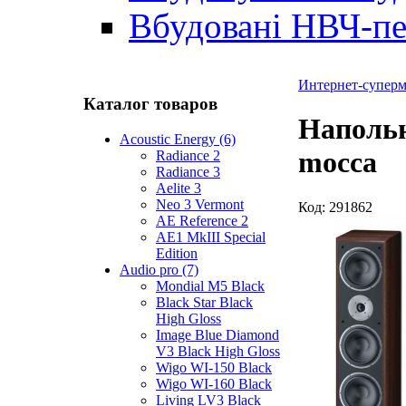
Вбудовані НВЧ-пе
Интернет-суперма
Каталог товаров
Напольн
Acoustic Energy (6)
mocca
Radiance 2
Radiance 3
Aelite 3
Neo 3 Vermont
Код:
291862
AE Reference 2
AE1 MkIII Special
Edition
Audio pro (7)
Mondial M5 Black
Black Star Black
High Gloss
Image Blue Diamond
V3 Black High Gloss
Wigo WI-150 Black
Wigo WI-160 Black
Living LV3 Black