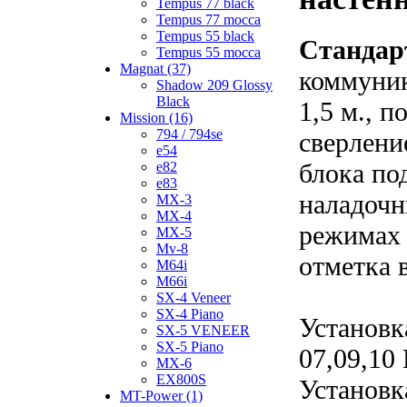
Tempus 77 black
Tempus 77 mocca
Tempus 55 black
Стандар
Tempus 55 mocca
Magnat (37)
коммуник
Shadow 209 Glossy
Black
1,5 м., 
Mission (16)
794 / 794se
сверлени
e54
блока по
e82
e83
наладочн
MX-3
MX-4
режимах 
MX-5
Mv-8
отметка 
M64i
M66i
SX-4 Veneer
SX-4 Piano
Установк
SX-5 VENEER
SX-5 Piano
07,09,10
MX-6
EX800S
Установк
MT-Power (1)