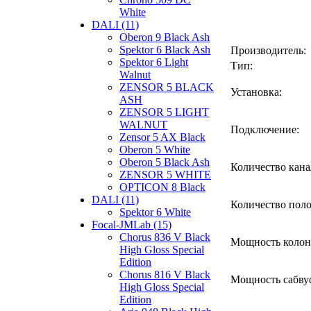
White
DALI (11)
Oberon 9 Black Ash
Spektor 6 Black Ash
Производитель:
Spektor 6 Light
Тип:
Walnut
ZENSOR 5 BLACK
Установка:
ASH
ZENSOR 5 LIGHT
WALNUT
Подключение:
Zensor 5 AX Black
Oberon 5 White
Oberon 5 Black Ash
Количество кана
ZENSOR 5 WHITE
OPTICON 8 Black
DALI (11)
Количество поло
Spektor 6 White
Focal-JMLab (15)
Chorus 836 V Black
Мощность колоно
High Gloss Special
Edition
Chorus 816 V Black
Мощность сабвуф
High Gloss Special
Edition