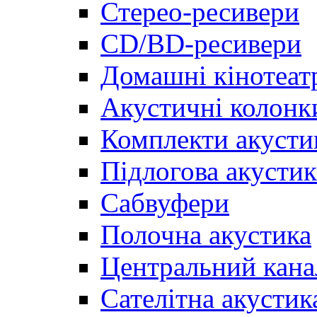
Стерео-ресивери
CD/BD-ресивери
Домашні кінотеат
Акустичні колонк
Комплекти акусти
Підлогова акустик
Сабвуфери
Полочна акустика
Центральний кана
Сателітна акустик