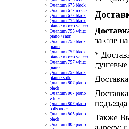
Quantum 675 black
Quantum 677 mocca
Достав
Quantum 677 black
Quantum 755 black
piano / mocca veneer
Доставка
Quantum 755 white
piano / satin
заказе н
Quantum 755 black
piano
Quantum 757 black
* Достав
piano / mocca veneer
Quantum 757 white
душевые к
piano
Quantum 757 black
Доставка
piano / satin
Quantum 807 piano
black
Доставка
Quantum 807 piano
white
подъезда
Quantum 807 piano
palisander
Quantum 805 piano
Также Вы
black
Quantum 805 piano
адресу: г