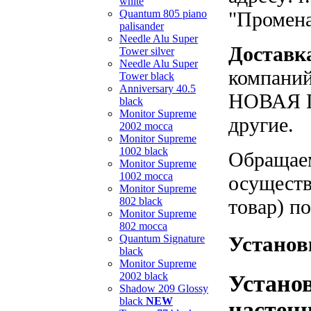
white
Quantum 805 piano
"Промен
palisander
Needle Alu Super
Доставк
Tower silver
Needle Alu Super
компаний
Tower black
Anniversary 40.5
НОВАЯ П
black
Monitor Supreme
другие.
2002 mocca
Monitor Supreme
1002 black
Обращаем
Monitor Supreme
1002 mocca
осуществ
Monitor Supreme
802 black
товар) п
Monitor Supreme
802 mocca
Установ
Quantum Signature
black
Monitor Supreme
2002 black
Устано
Shadow 209 Glossy
black
NEW
настенн