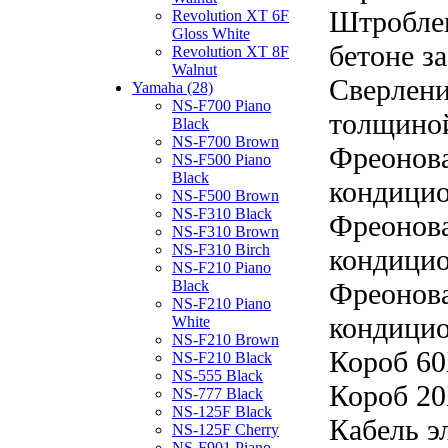
Штроблен
Revolution XT 6F
Gloss White
бетоне за
Revolution XT 8F
Walnut
Сверлени
Yamaha (28)
NS-F700 Piano
толщиной
Black
NS-F700 Brown
Фреонова
NS-F500 Piano
Black
кондицио
NS-F500 Brown
NS-F310 Black
Фреонова
NS-F310 Brown
NS-F310 Birch
кондицио
NS-F210 Piano
Black
Фреонова
NS-F210 Piano
кондицио
White
NS-F210 Brown
Короб 60
NS-F210 Black
NS-555 Black
Короб 20
NS-777 Black
NS-125F Black
Кабель э
NS-125F Cherry
NS-F901 Piano