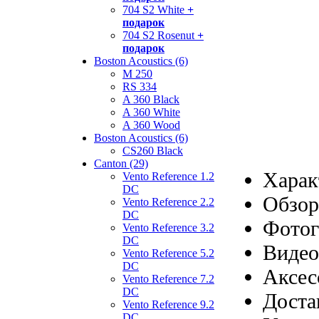
704 S2 White
+
подарок
704 S2 Rosenut
+
подарок
Boston Acoustics (6)
M 250
RS 334
A 360 Black
A 360 White
A 360 Wood
Boston Acoustics (6)
CS260 Black
Canton (29)
Харак
Vento Reference 1.2
DC
Обзор
Vento Reference 2.2
DC
Фотог
Vento Reference 3.2
DC
Видео
Vento Reference 5.2
DC
Аксес
Vento Reference 7.2
DC
Доста
Vento Reference 9.2
DC