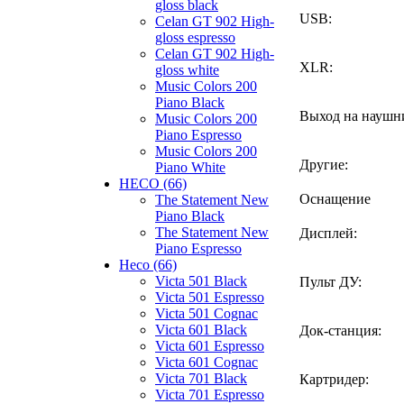
gloss black
USB:
Celan GT 902 High-
gloss espresso
Celan GT 902 High-
XLR:
gloss white
Music Colors 200
Piano Black
Выход на наушн
Music Colors 200
Piano Espresso
Music Colors 200
Другие:
Piano White
HECO (66)
Оснащение
The Statement New
Piano Black
The Statement New
Дисплей:
Piano Espresso
Heco (66)
Victa 501 Black
Пульт ДУ:
Victa 501 Espresso
Victa 501 Cognac
Victa 601 Black
Док-станция:
Victa 601 Espresso
Victa 601 Cognac
Victa 701 Black
Картридер:
Victa 701 Espresso