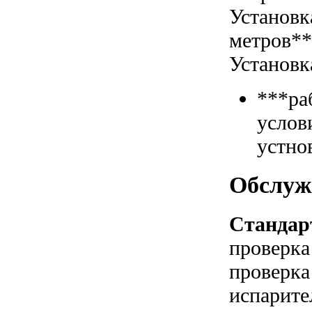
Установк
метров*
Установк
***ра
услов
устно
Обслуж
Стандар
проверка
проверка
испарите