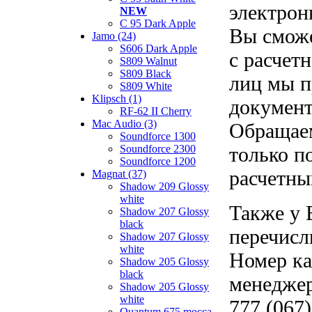
электрон
NEW
C 95 Dark Apple
Вы сможе
Jamo (24)
S606 Dark Apple
с расчет
S809 Walnut
S809 Black
лиц мы п
S809 White
Klipsch (1)
документ
RF-62 II Cherry
Mac Audio (3)
Обращаем
Soundforce 1300
Soundforce 2300
только п
Soundforce 1200
расчетны
Magnat (37)
Shadow 209 Glossy
white
Также у 
Shadow 207 Glossy
black
перечисл
Shadow 207 Glossy
white
Номер ка
Shadow 205 Glossy
black
менеджер
Shadow 205 Glossy
white
777 (067)
Quantum 675 mocca