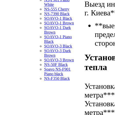
Выезд ин
White
NS-555 Cherry
г. Киева*
NS-7390 Black
SOAVO-1 Black
SOAVO-1 Brown
**вые
SOAVO-1 Dark
Brown
преде
SOAVO-1 Piano
сторо
Black
SOAVO-3 Black
SOAVO-3 Dark
Установ
Brown
SOAVO-3 Brown
тепла
NS-50F Black
Soavo NS-F901
Piano black
NS-F350 Black
Установк
метра***
Установк
метра***