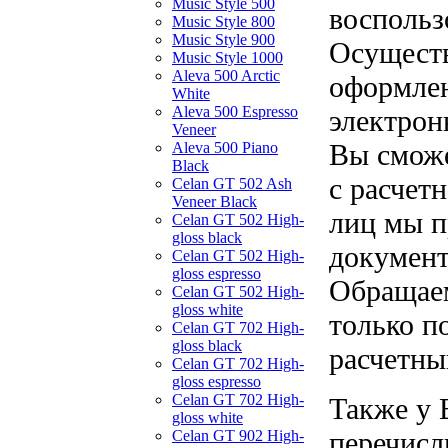
Music Style 500
воспольз
Music Style 800
Music Style 900
Осуществ
Music Style 1000
Aleva 500 Arctic
оформлен
White
Aleva 500 Espresso
электрон
Veneer
Вы сможе
Aleva 500 Piano
Black
с расчет
Celan GT 502 Ash
Veneer Black
лиц мы п
Celan GT 502 High-
gloss black
документ
Celan GT 502 High-
gloss espresso
Обращаем
Celan GT 502 High-
gloss white
только п
Celan GT 702 High-
gloss black
расчетны
Celan GT 702 High-
gloss espresso
Celan GT 702 High-
Также у 
gloss white
перечисл
Celan GT 902 High-