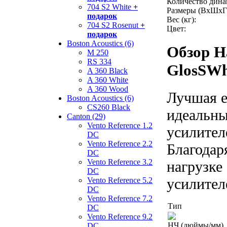
Количество дина
704 S2 White
+
Размеры (ВхШхГ
подарок
Вес (кг):
704 S2 Rosenut
+
Цвет:
подарок
Boston Acoustics (6)
Обзор Н
M 250
RS 334
GlosSWh
A 360 Black
A 360 White
A 360 Wood
Лучшая е
Boston Acoustics (6)
CS260 Black
идеальны
Canton (29)
Vento Reference 1.2
усилител
DC
Vento Reference 2.2
Благодар
DC
Vento Reference 3.2
нагрузке
DC
усилител
Vento Reference 5.2
DC
Vento Reference 7.2
Тип
DC
Vento Reference 9.2
НЧ (дюймы/мм)
DC