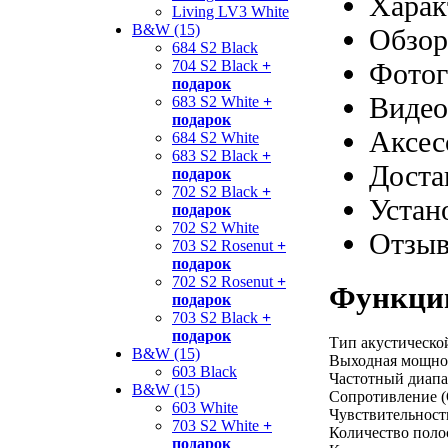
Харак
Living LV3 White
B&W (15)
Обзор
684 S2 Black
Фотог
704 S2 Black
+
подарок
Видео
683 S2 White
+
подарок
Аксес
684 S2 White
683 S2 Black
+
Доста
подарок
702 S2 Black
+
Устан
подарок
702 S2 White
Отзы
703 S2 Rosenut
+
подарок
702 S2 Rosenut
+
Функции
подарок
703 S2 Black
+
подарок
Тип акустическо
B&W (15)
Выходная мощнос
603 Black
Частотный диапаз
B&W (15)
Сопротивление (
603 White
Чувствительность
703 S2 White
+
Количество поло
подарок