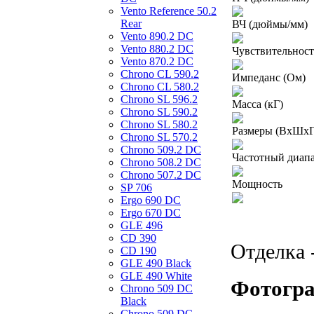
Vento Reference 50.2
Rear
ВЧ (дюймы/мм)
Vento 890.2 DС
Vento 880.2 DС
Чувствительность
Vento 870.2 DС
Chrono CL 590.2
Импеданс (Ом)
Chrono CL 580.2
Chrono SL 596.2
Масса (кГ)
Chrono SL 590.2
Chrono SL 580.2
Размеры (ВxШx
Chrono SL 570.2
Chrono 509.2 DC
Частотный диапа
Chrono 508.2 DC
Chrono 507.2 DC
Мощность
SP 706
Ergo 690 DC
Ergo 670 DC
GLE 496
CD 390
Отделка 
CD 190
GLE 490 Black
GLE 490 White
Фотогра
Chrono 509 DC
Black
Chrono 509 DC