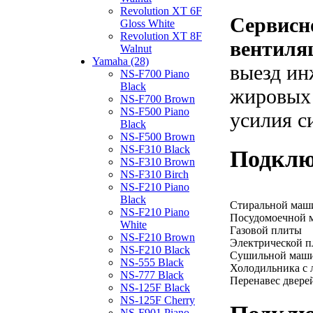
Revolution XT 6F
Сервисн
Gloss White
Revolution XT 8F
вентиля
Walnut
Yamaha (28)
выезд ин
NS-F700 Piano
Black
жировых 
NS-F700 Brown
NS-F500 Piano
усилия с
Black
NS-F500 Brown
NS-F310 Black
Подклю
NS-F310 Brown
NS-F310 Birch
NS-F210 Piano
Black
Стиральной ма
NS-F210 Piano
Посудомоечной
White
Газовой плиты
NS-F210 Brown
Электрической 
NS-F210 Black
Сушильной маш
NS-555 Black
Холодильника с 
NS-777 Black
Перенавес двере
NS-125F Black
NS-125F Cherry
NS-F901 Piano