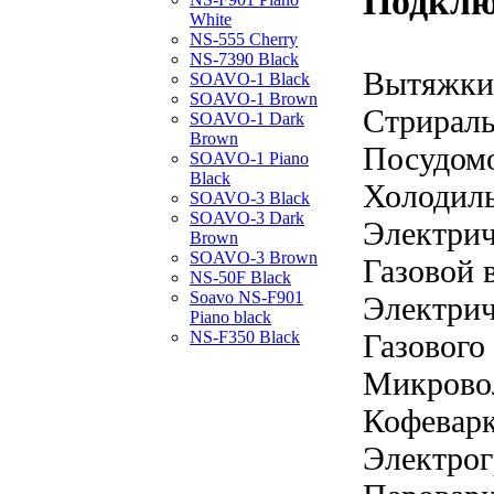
Подклю
White
NS-555 Cherry
NS-7390 Black
Вытяжки
SOAVO-1 Black
SOAVO-1 Brown
Стрирал
SOAVO-1 Dark
Brown
Посудом
SOAVO-1 Piano
Black
Холодил
SOAVO-3 Black
SOAVO-3 Dark
Электрич
Brown
SOAVO-3 Brown
Газовой 
NS-50F Black
Soavo NS-F901
Электрич
Piano black
NS-F350 Black
Газового
Микрово
Кофевар
Электрог