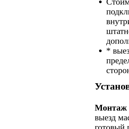
Стоим
подкл
внутр
штатн
допол
* вые
преде
сторо
Устано
Монтаж 
выезд ма
готовый 