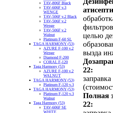
Дезинфе
TAV-806F Black
TAV-606F v.3
атисепти
WENGE
обработк
TAV-506F v.2 Black
TAV-506F v.2
фильтров
Wenge
TAV-506F v.2
целью де
Walnut
Platinum F-60 SL
образова
TAGA HARMONY (53)
AZURE F-100 v.2
вызда ин
Wenge
Diamond F-200
Дозапра
CORAL F-120
Taga Harmony (53)
22:
AZURE F-100 v.2
WALNUT
заправка
TAGA HARMONY (53)
Platinum F-120 v.3
(стоимос
TAGA HARMONY (53)
Полная 
Platinum F-120 v.3
Walnut
22:
Taga Harmony (53)
TAV-606F SE
заправка
WHITE