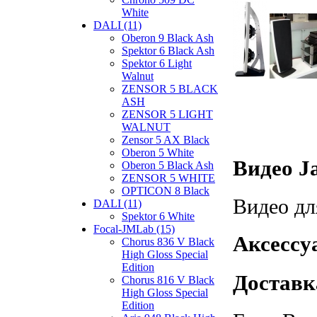
White
DALI (11)
Oberon 9 Black Ash
Spektor 6 Black Ash
Spektor 6 Light
Walnut
ZENSOR 5 BLACK
ASH
ZENSOR 5 LIGHT
WALNUT
Zensor 5 AX Black
Oberon 5 White
Видео J
Oberon 5 Black Ash
ZENSOR 5 WHITE
OPTICON 8 Black
Видео дл
DALI (11)
Spektor 6 White
Focal-JMLab (15)
Аксессу
Chorus 836 V Black
High Gloss Special
Edition
Доставк
Chorus 816 V Black
High Gloss Special
Edition