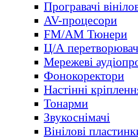
Програвачі вініло
AV-процесори
FM/AM Тюнери
Ц/А перетворювач
Мережеві аудіопро
Фонокоректори
Настінні кріпленн
Тонарми
Звукоснімачі
Вінілові пластинк