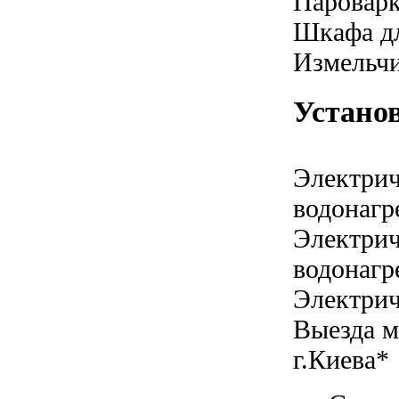
Паровар
Шкафа дл
Измельчи
Устано
Электрич
водонагр
Электрич
водонагр
Электрич
Выезда м
г.Киева*