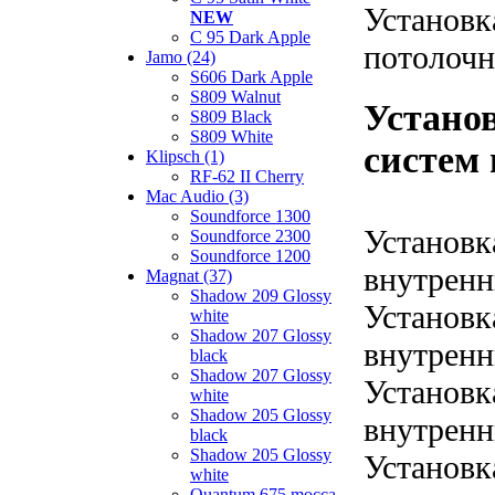
Установк
NEW
C 95 Dark Apple
потолочн
Jamo (24)
S606 Dark Apple
S809 Walnut
Устано
S809 Black
S809 White
систем 
Klipsch (1)
RF-62 II Cherry
Mac Audio (3)
Soundforce 1300
Установк
Soundforce 2300
Soundforce 1200
внутренн
Magnat (37)
Shadow 209 Glossy
Установк
white
Shadow 207 Glossy
внутренн
black
Shadow 207 Glossy
Установк
white
Shadow 205 Glossy
внутренн
black
Shadow 205 Glossy
Установк
white
Quantum 675 mocca