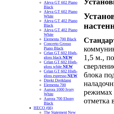
Установ
Aleva GT 602 Piano
Black
Aleva GT 602 Piano
Устано
White
Aleva GT 402 Piano
настенн
Black
Aleva GT 402 Piano
White
Стандар
Elementa 700 Black
Concerto Grosso
коммуник
Piano Black
Celan GT 602 High-
1,5 м., 
gloss black
NEW
Celan GT 602 High-
сверлени
gloss white
NEW
Celan GT 602 High-
блока по
gloss espresso
NEW
Direkt Dreiklang
наладочн
Elementa 700
Aurora 1000 Ivory
режимах 
White
отметка 
Aurora 700 Ebony
Black
HECO (66)
The Statement New