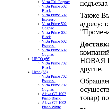
подъезда
Victa 701 Cognac
Victa Prime 502
Black
Также Вы
Victa Prime 502
Espresso
адресу: г
Victa Prime 502
Cognac
"Промен
Victa Prime 602
Black
Victa Prime 602
Доставк
Espresso
Victa Prime 602
компаний
Cognac
НОВАЯ П
HECO (66)
Victa Prime 702
другие.
Black
Heco (66)
Victa Prime 702
Обращаем
Espresso
Victa Prime 702
осуществ
Cognac
Aleva GT 1002
товар) п
Piano Black
Aleva GT 1002
Piano White