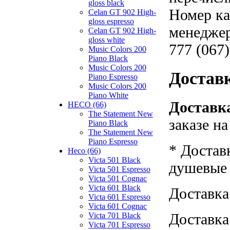
gloss black
Номер ка
Celan GT 902 High-
gloss espresso
менеджер
Celan GT 902 High-
gloss white
777 (067)
Music Colors 200
Piano Black
Music Colors 200
Достав
Piano Espresso
Music Colors 200
Piano White
Доставка
HECO (66)
The Statement New
заказе н
Piano Black
The Statement New
Piano Espresso
* Достав
Heco (66)
Victa 501 Black
душевые к
Victa 501 Espresso
Victa 501 Cognac
Victa 601 Black
Доставка
Victa 601 Espresso
Victa 601 Cognac
Доставка
Victa 701 Black
Victa 701 Espresso