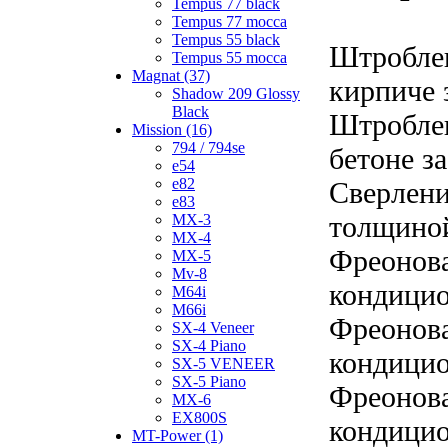
Tempus 77 black
Tempus 77 mocca
Tempus 55 black
Штроблен
Tempus 55 mocca
Magnat (37)
кирпиче з
Shadow 209 Glossy
Black
Штроблен
Mission (16)
794 / 794se
бетоне за
e54
e82
Сверлени
e83
толщиной
MX-3
MX-4
Фреонова
MX-5
Mv-8
кондицио
M64i
M66i
Фреонова
SX-4 Veneer
SX-4 Piano
кондицио
SX-5 VENEER
SX-5 Piano
Фреонова
MX-6
EX800S
кондицио
MT-Power (1)