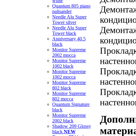
white
Quantum 805 piano
Демонтаж
palisander
Needle Alu Super
кондицио
Tower silver
Демонтаж
Needle Alu Super
Tower black
кондицио
Anniversary 40.5
black
Прокладк
Monitor Supreme
2002 mocca
настенно
Monitor Supreme
1002 black
Прокладк
Monitor Supreme
1002 mocca
настенно
Monitor Supreme
802 black
Прокладк
Monitor Supreme
802 mocca
настенно
Quantum Signature
black
Monitor Supreme
Дополн
2002 black
Shadow 209 Glossy
матери
black
NEW