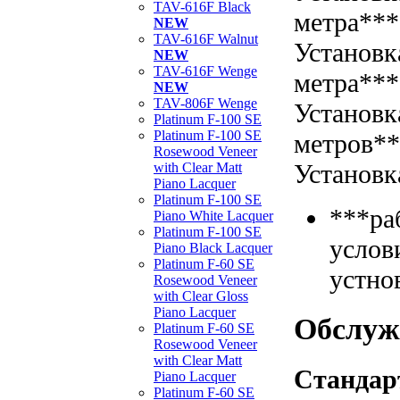
TAV-616F Black
метра***
NEW
TAV-616F Walnut
Установк
NEW
TAV-616F Wenge
метра***
NEW
TAV-806F Wenge
Установк
Platinum F-100 SE
Platinum F-100 SE
метров*
Rosewood Veneer
Установк
with Clear Matt
Piano Lacquer
Platinum F-100 SE
***ра
Piano White Lacquer
Platinum F-100 SE
услов
Piano Black Lacquer
Platinum F-60 SE
устно
Rosewood Veneer
with Clear Gloss
Piano Lacquer
Обслуж
Platinum F-60 SE
Rosewood Veneer
with Clear Matt
Стандар
Piano Lacquer
Platinum F-60 SE