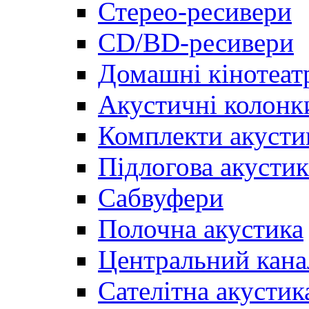
Стерео-ресивери
CD/BD-ресивери
Домашні кінотеат
Акустичні колонк
Комплекти акусти
Підлогова акустик
Сабвуфери
Полочна акустика
Центральний кана
Сателітна акустик