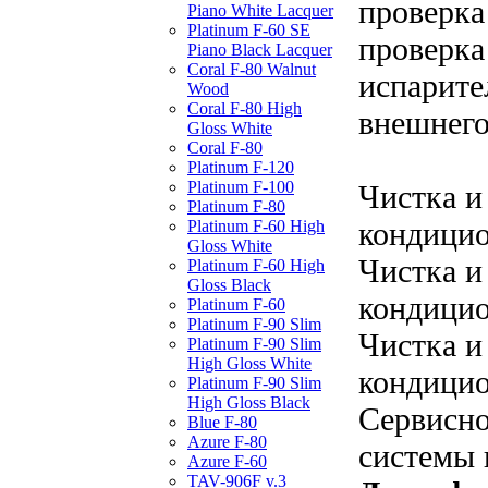
проверка
Piano White Lacquer
Platinum F-60 SE
проверка
Piano Black Lacquer
Coral F-80 Walnut
испарите
Wood
Coral F-80 High
внешнего
Gloss White
Coral F-80
Platinum F-120
Platinum F-100
Чистка и
Platinum F-80
кондицио
Platinum F-60 High
Gloss White
Чистка и
Platinum F-60 High
Gloss Black
кондицио
Platinum F-60
Platinum F-90 Slim
Чистка и
Platinum F-90 Slim
High Gloss White
кондицио
Platinum F-90 Slim
High Gloss Black
Сервисн
Blue F-80
Azure F-80
системы 
Azure F-60
TAV-906F v.3