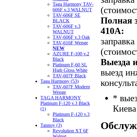
Taga Harmony TAV-
(стоимос
606F v.3 WALNUT
TAV-606F SE
Полная 
BLACK
TAV-606F v.3
410A:
WALNUT
TAV-606F v.3 Oak
заправка
TAV-616F Wenge
NEW
(стоимос
AZURE F-100 v.2
Black
Выезда и
Platinum F-60 SL
выезд ин
High Gloss White
TAV-607F Black
консульт
Taga Harmony (53)
TAV-607F Modern
Wenge
* вые
TAGA HARMONY
Platinum F-120 v.3 Black
Киева
(1)
Platinum F-120 v.3
Black
Обслуж
Tannoy (3)
Revolution XT 6F
Walnut