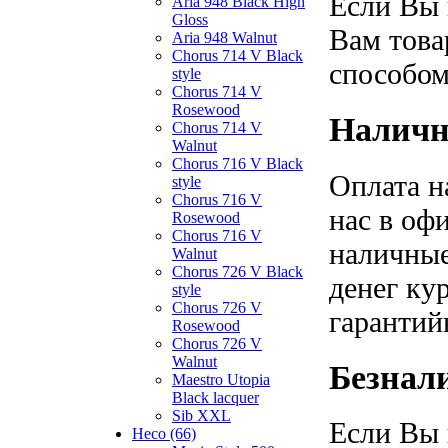
Если Вы 
Aria 948 Black High
Gloss
Вам това
Aria 948 Walnut
Chorus 714 V Black
способом
style
Chorus 714 V
Rosewood
Наличн
Chorus 714 V
Walnut
Chorus 716 V Black
Оплата н
style
Chorus 716 V
нас в оф
Rosewood
Chorus 716 V
наличные
Walnut
Chorus 726 V Black
денег ку
style
Chorus 726 V
гарантий
Rosewood
Chorus 726 V
Walnut
Безнал
Maestro Utopia
Black lacquer
Sib XXL
Если Вы 
Heco (66)