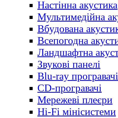
Настінна акустика
Мультимедійна ак
Вбудована акусти
Всепогодна акуст
Ландшафтна акус
Звукові панелі
Blu-ray програвач
CD-програвачі
Мережеві плеєри
Hi-Fi мінісистеми