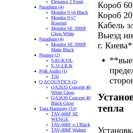
Elegance 2 Front
Короб 60
Paradigm (4)
Monitor 9 v6 Black
Короб 20
Monitor 9 v7
Кабель э
Rosenut
Monitor SE 3000F
Выезд ин
Gloss White
Paradigm (4)
г. Киева*
Monitor SE 3000F
Matte Black
Pioneer (2)
**вые
S-81-K/QL
S-31-LR-K
преде
Polk Audio (1)
T50
сторо
Q ACOUSTICS (2)
QA2635 Concept 40
White Gloss
Установ
QA2630 Concept 40
Black Gloss
тепла
Taga Harmony (53)
TAV-606F SE
WENGE
TAV-606F v.3 Black
Установк
TAV-806F Walnut