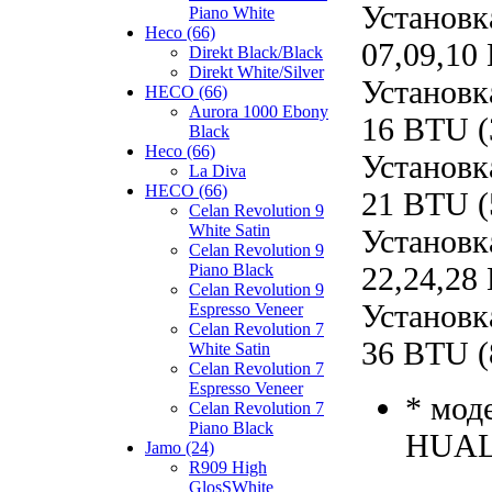
Установк
Piano White
Heco (66)
07,09,10
Direkt Black/Black
Direkt White/Silver
Установк
HECO (66)
Aurora 1000 Ebony
16 BTU (
Black
Heco (66)
Установк
La Diva
HECO (66)
21 BTU (
Celan Revolution 9
White Satin
Установк
Celan Revolution 9
22,24,28
Piano Black
Celan Revolution 9
Установк
Espresso Veneer
Celan Revolution 7
36 BTU (
White Satin
Celan Revolution 7
Espresso Veneer
* мод
Celan Revolution 7
Piano Black
HUAL
Jamo (24)
R909 High
GlosSWhite