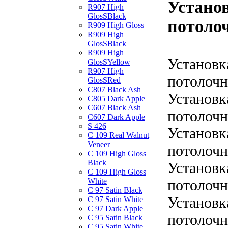
Установ
R907 High
GlosSBlack
потолоч
R909 High Gloss
R909 High
GlosSBlack
R909 High
Установк
GlosSYellow
R907 High
потолочн
GlosSRed
C807 Black Ash
Установк
C805 Dark Apple
C607 Black Ash
потолочн
C607 Dark Apple
S 426
Установк
C 109 Real Walnut
Veneer
потолочн
C 109 High Gloss
Black
Установк
C 109 High Gloss
потолочн
White
C 97 Satin Black
Установк
C 97 Satin White
C 97 Dark Apple
потолочн
C 95 Satin Black
C 95 Satin White