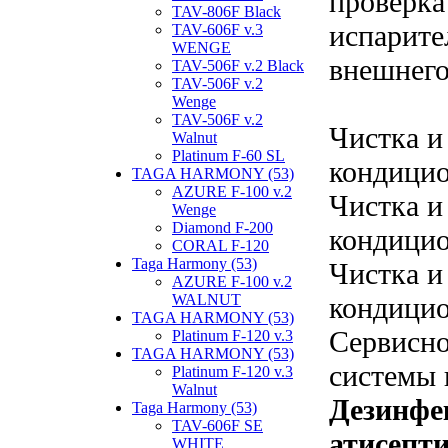
проверка
TAV-806F Black
испарите
TAV-606F v.3
WENGE
внешнего
TAV-506F v.2 Black
TAV-506F v.2
Wenge
TAV-506F v.2
Чистка и
Walnut
Platinum F-60 SL
кондицио
TAGA HARMONY (53)
AZURE F-100 v.2
Чистка и
Wenge
Diamond F-200
кондицио
CORAL F-120
Taga Harmony (53)
Чистка и
AZURE F-100 v.2
кондицио
WALNUT
TAGA HARMONY (53)
Сервисн
Platinum F-120 v.3
TAGA HARMONY (53)
системы 
Platinum F-120 v.3
Walnut
Дезинфе
Taga Harmony (53)
TAV-606F SE
атисепти
WHITE