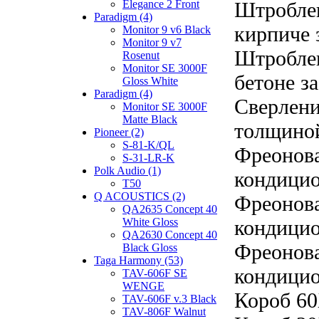
Elegance 2 Front
Штроблен
Paradigm (4)
кирпиче з
Monitor 9 v6 Black
Monitor 9 v7
Штроблен
Rosenut
Monitor SE 3000F
бетоне за
Gloss White
Paradigm (4)
Сверлени
Monitor SE 3000F
Matte Black
толщиной
Pioneer (2)
S-81-K/QL
Фреонова
S-31-LR-K
Polk Audio (1)
кондицио
T50
Q ACOUSTICS (2)
Фреонова
QA2635 Concept 40
White Gloss
кондицио
QA2630 Concept 40
Фреонова
Black Gloss
Taga Harmony (53)
кондицио
TAV-606F SE
WENGE
Короб 60
TAV-606F v.3 Black
TAV-806F Walnut