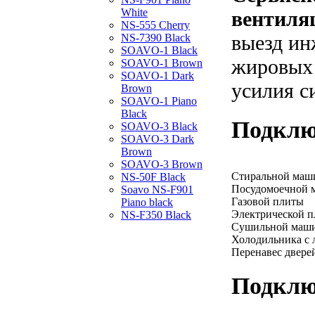
White
вентиля
NS-555 Cherry
выезд ин
NS-7390 Black
SOAVO-1 Black
жировых 
SOAVO-1 Brown
SOAVO-1 Dark
усилия с
Brown
SOAVO-1 Piano
Black
Подклю
SOAVO-3 Black
SOAVO-3 Dark
Brown
SOAVO-3 Brown
Стиральной ма
NS-50F Black
Посудомоечной
Soavo NS-F901
Газовой плиты
Piano black
Электрической 
NS-F350 Black
Сушильной маш
Холодильника с 
Перенавес двере
Подклю