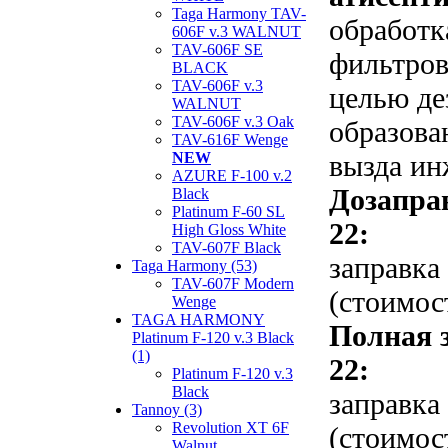
Taga Harmony TAV-
обработк
606F v.3 WALNUT
TAV-606F SE
фильтров
BLACK
TAV-606F v.3
целью де
WALNUT
TAV-606F v.3 Oak
образова
TAV-616F Wenge
вызда ин
NEW
AZURE F-100 v.2
Дозапра
Black
Platinum F-60 SL
22:
High Gloss White
TAV-607F Black
заправка
Taga Harmony (53)
TAV-607F Modern
(стоимос
Wenge
TAGA HARMONY
Полная 
Platinum F-120 v.3 Black
(1)
22:
Platinum F-120 v.3
Black
заправка
Tannoy (3)
Revolution XT 6F
(стоимос
Walnut