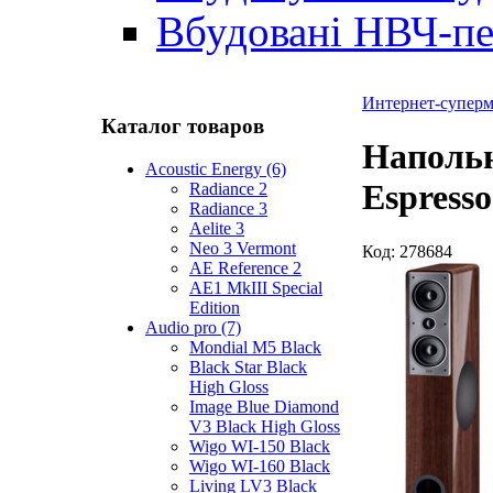
Вбудовані НВЧ-пе
Интернет-суперма
Каталог товаров
Напольн
Acoustic Energy (6)
Espresso
Radiance 2
Radiance 3
Aelite 3
Neo 3 Vermont
Код:
278684
AE Reference 2
AE1 MkIII Special
Edition
Audio pro (7)
Mondial M5 Black
Black Star Black
High Gloss
Image Blue Diamond
V3 Black High Gloss
Wigo WI-150 Black
Wigo WI-160 Black
Living LV3 Black