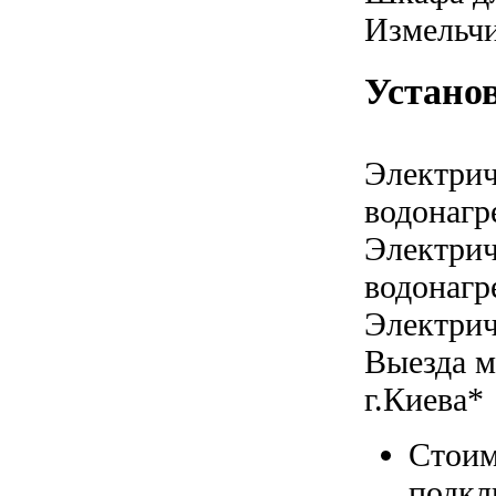
Измельчи
Устано
Электрич
водонагр
Электрич
водонагр
Электрич
Выезда м
г.Киева*
Стоим
подкл