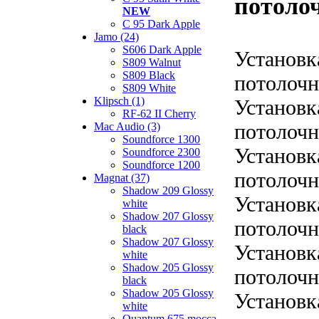
потолоч
NEW
C 95 Dark Apple
Jamo (24)
S606 Dark Apple
Установк
S809 Walnut
S809 Black
потолочн
S809 White
Klipsch (1)
Установк
RF-62 II Cherry
потолочн
Mac Audio (3)
Soundforce 1300
Установк
Soundforce 2300
Soundforce 1200
потолочн
Magnat (37)
Shadow 209 Glossy
Установк
white
Shadow 207 Glossy
потолочн
black
Shadow 207 Glossy
Установк
white
Shadow 205 Glossy
потолочн
black
Shadow 205 Glossy
Установк
white
Quantum 675 mocca