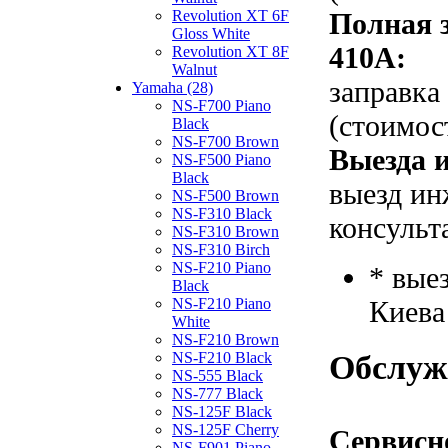
Полная 
Revolution XT 6F
Gloss White
410A:
Revolution XT 8F
Walnut
заправка
Yamaha (28)
NS-F700 Piano
(стоимос
Black
NS-F700 Brown
Выезда и
NS-F500 Piano
Black
выезд ин
NS-F500 Brown
NS-F310 Black
консульт
NS-F310 Brown
NS-F310 Birch
NS-F210 Piano
* вые
Black
Киева
NS-F210 Piano
White
NS-F210 Brown
Обслуж
NS-F210 Black
NS-555 Black
NS-777 Black
NS-125F Black
NS-125F Cherry
Сервисн
NS-F901 Piano