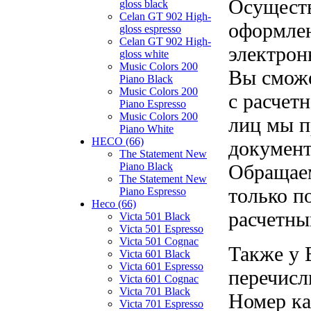
Осуществ
gloss black
Celan GT 902 High-
оформлен
gloss espresso
Celan GT 902 High-
электрон
gloss white
Music Colors 200
Вы сможе
Piano Black
Music Colors 200
с расчет
Piano Espresso
Music Colors 200
лиц мы п
Piano White
HECO (66)
документ
The Statement New
Piano Black
Обращаем
The Statement New
только п
Piano Espresso
Heco (66)
расчетны
Victa 501 Black
Victa 501 Espresso
Victa 501 Cognac
Также у 
Victa 601 Black
Victa 601 Espresso
перечисл
Victa 601 Cognac
Victa 701 Black
Номер ка
Victa 701 Espresso