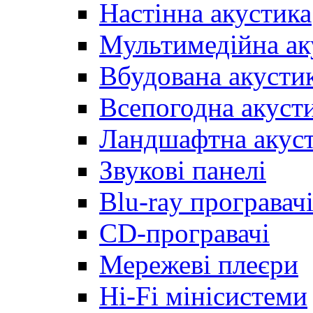
Настінна акустика
Мультимедійна ак
Вбудована акусти
Всепогодна акуст
Ландшафтна акус
Звукові панелі
Blu-ray програвач
CD-програвачі
Мережеві плеєри
Hi-Fi мінісистеми