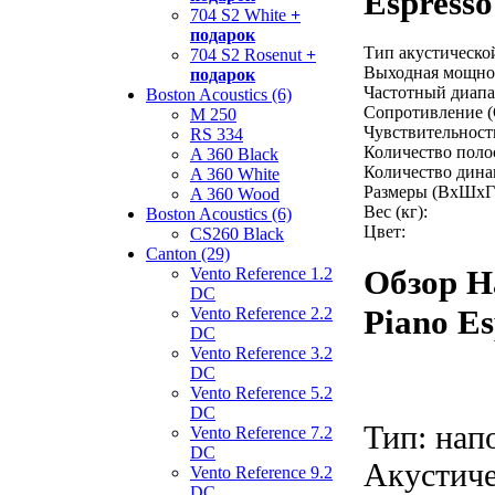
Espresso
704 S2 White
+
подарок
Тип акустическо
704 S2 Rosenut
+
Выходная мощнос
подарок
Частотный диапаз
Boston Acoustics (6)
Сопротивление (
M 250
Чувствительность
RS 334
Количество поло
A 360 Black
Количество дина
A 360 White
Размеры (ВхШхГ
A 360 Wood
Вес (кг):
Boston Acoustics (6)
Цвет:
CS260 Black
Canton (29)
Обзор Н
Vento Reference 1.2
DC
Piano Es
Vento Reference 2.2
DC
Vento Reference 3.2
DC
Vento Reference 5.2
DC
Тип: нап
Vento Reference 7.2
DC
Акустиче
Vento Reference 9.2
DC