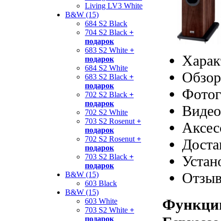
Living LV3 White
B&W (15)
684 S2 Black
704 S2 Black
+
подарок
683 S2 White
+
Харак
подарок
684 S2 White
Обзор
683 S2 Black
+
подарок
Фотог
702 S2 Black
+
подарок
Видео
702 S2 White
703 S2 Rosenut
+
Аксес
подарок
702 S2 Rosenut
+
Доста
подарок
703 S2 Black
+
Устан
подарок
Отзы
B&W (15)
603 Black
B&W (15)
Функции
603 White
703 S2 White
+
подарок