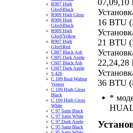
07,09,10
R907 High
GlosSBlack
Установк
R909 High Gloss
16 BTU (
R909 High
GlosSBlack
Установк
R909 High
GlosSYellow
21 BTU (
R907 High
GlosSRed
Установк
C807 Black Ash
C805 Dark Apple
22,24,28
C607 Black Ash
C607 Dark Apple
Установк
S 426
C 109 Real Walnut
36 BTU (
Veneer
C 109 High Gloss
Black
* мод
C 109 High Gloss
HUAL
White
C 97 Satin Black
C 97 Satin White
Установ
C 97 Dark Apple
C 95 Satin Black
C 95 Satin White