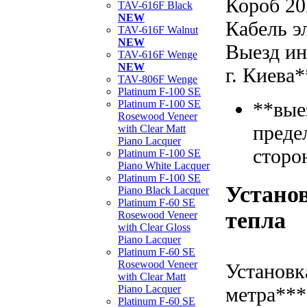
Короб 20
TAV-616F Black
NEW
Кабель э
TAV-616F Walnut
NEW
Выезд ин
TAV-616F Wenge
NEW
г. Киева*
TAV-806F Wenge
Platinum F-100 SE
Platinum F-100 SE
**вые
Rosewood Veneer
преде
with Clear Matt
Piano Lacquer
сторо
Platinum F-100 SE
Piano White Lacquer
Platinum F-100 SE
Установ
Piano Black Lacquer
Platinum F-60 SE
тепла
Rosewood Veneer
with Clear Gloss
Piano Lacquer
Platinum F-60 SE
Rosewood Veneer
Установк
with Clear Matt
метра***
Piano Lacquer
Platinum F-60 SE