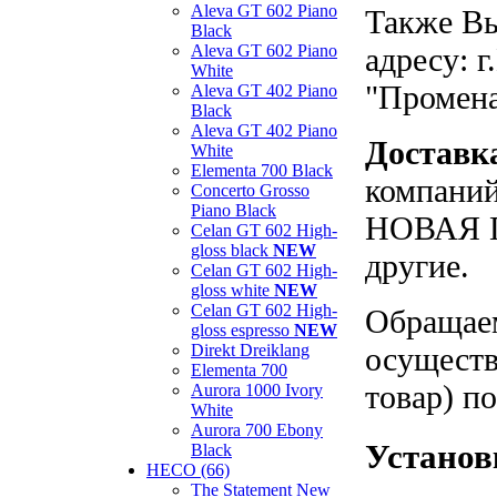
Aleva GT 602 Piano
Также Вы
Black
Aleva GT 602 Piano
адресу: г
White
"Промен
Aleva GT 402 Piano
Black
Aleva GT 402 Piano
Доставк
White
Elementa 700 Black
компаний
Concerto Grosso
Piano Black
НОВАЯ П
Celan GT 602 High-
gloss black
NEW
другие.
Celan GT 602 High-
gloss white
NEW
Celan GT 602 High-
Обращаем
gloss espresso
NEW
Direkt Dreiklang
осуществ
Elementa 700
товар) п
Aurora 1000 Ivory
White
Aurora 700 Ebony
Установк
Black
HECO (66)
The Statement New