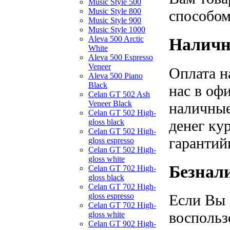
Music Style 500
Music Style 800
способом
Music Style 900
Music Style 1000
Aleva 500 Arctic
Наличн
White
Aleva 500 Espresso
Veneer
Оплата н
Aleva 500 Piano
Black
нас в оф
Celan GT 502 Ash
Veneer Black
наличные
Celan GT 502 High-
денег ку
gloss black
Celan GT 502 High-
гарантий
gloss espresso
Celan GT 502 High-
gloss white
Безнал
Celan GT 702 High-
gloss black
Celan GT 702 High-
gloss espresso
Если Вы 
Celan GT 702 High-
воспольз
gloss white
Celan GT 902 High-