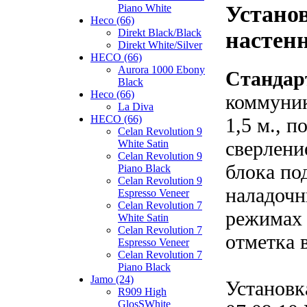
Устано
Piano White
Heco (66)
Direkt Black/Black
настенн
Direkt White/Silver
HECO (66)
Aurora 1000 Ebony
Стандар
Black
Heco (66)
коммуник
La Diva
HECO (66)
1,5 м., 
Celan Revolution 9
сверлени
White Satin
Celan Revolution 9
блока по
Piano Black
Celan Revolution 9
наладочн
Espresso Veneer
Celan Revolution 7
режимах 
White Satin
Celan Revolution 7
отметка 
Espresso Veneer
Celan Revolution 7
Piano Black
Jamo (24)
Установк
R909 High
GlosSWhite