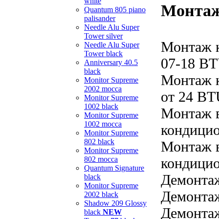
white
Монтаж
Quantum 805 piano
palisander
Needle Alu Super
Tower silver
Монтаж 
Needle Alu Super
Tower black
07-18 B
Anniversary 40.5
black
Монтаж 
Monitor Supreme
2002 mocca
от 24 B
Monitor Supreme
1002 black
Монтаж в
Monitor Supreme
1002 mocca
кондицио
Monitor Supreme
802 black
Монтаж в
Monitor Supreme
802 mocca
кондицио
Quantum Signature
Демонта
black
Monitor Supreme
Демонтаж
2002 black
Shadow 209 Glossy
Демонтаж
black
NEW