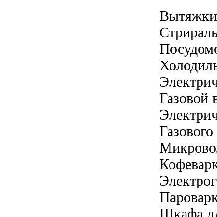
Вытяжки
Стрирал
Посудом
Холодил
Электрич
Газовой 
Электрич
Газового
Микрово
Кофевар
Электрог
Паровар
Шкафа дл