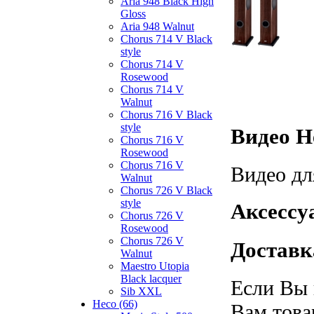
Aria 948 Black High
Gloss
Aria 948 Walnut
Chorus 714 V Black
style
Chorus 714 V
Rosewood
Chorus 714 V
Walnut
Chorus 716 V Black
style
Видео He
Chorus 716 V
Rosewood
Chorus 716 V
Видео дл
Walnut
Chorus 726 V Black
style
Аксессуа
Chorus 726 V
Rosewood
Chorus 726 V
Доставка
Walnut
Maestro Utopia
Black lacquer
Если Вы 
Sib XXL
Heco (66)
Вам това