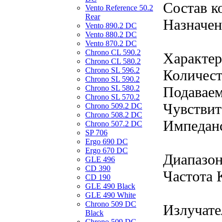
Состав к
Vento Reference 50.2
Rear
Назначен
Vento 890.2 DС
Vento 880.2 DС
Vento 870.2 DС
Chrono CL 590.2
Характер
Chrono CL 580.2
Chrono SL 596.2
Количест
Chrono SL 590.2
Подаваем
Chrono SL 580.2
Chrono SL 570.2
Чувствит
Chrono 509.2 DC
Chrono 508.2 DC
Импеданс
Chrono 507.2 DC
SP 706
Ergo 690 DC
Ergo 670 DC
Диапазон
GLE 496
CD 390
Частота 
CD 190
GLE 490 Black
GLE 490 White
Chrono 509 DC
Излучате
Black
Chrono 509 DC