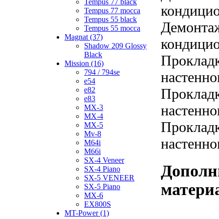
Tempus 77 black
кондицио
Tempus 77 mocca
Tempus 55 black
Демонтаж
Tempus 55 mocca
Magnat (37)
кондицио
Shadow 209 Glossy
Black
Прокладк
Mission (16)
794 / 794se
настенно
e54
e82
Прокладк
e83
настенно
MX-3
MX-4
Прокладк
MX-5
Mv-8
настенно
M64i
M66i
SX-4 Veneer
Дополн
SX-4 Piano
SX-5 VENEER
матери
SX-5 Piano
MX-6
EX800S
MT-Power (1)