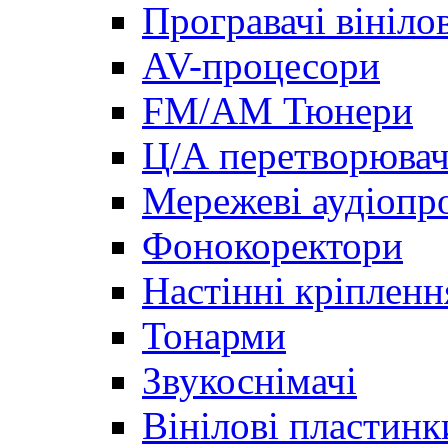
Програвачі вініло
AV-процесори
FM/AM Тюнери
Ц/А перетворювач
Мережеві аудіопро
Фонокоректори
Настінні кріпленн
Тонарми
Звукоснімачі
Вінілові пластинк