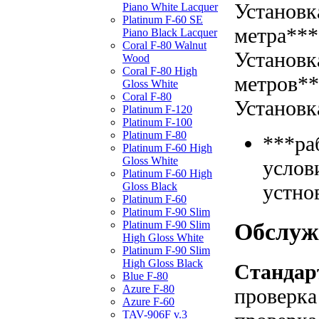
Установк
Piano White Lacquer
Platinum F-60 SE
метра***
Piano Black Lacquer
Coral F-80 Walnut
Установк
Wood
Coral F-80 High
метров*
Gloss White
Coral F-80
Установк
Platinum F-120
Platinum F-100
Platinum F-80
***ра
Platinum F-60 High
Gloss White
услов
Platinum F-60 High
устно
Gloss Black
Platinum F-60
Platinum F-90 Slim
Обслуж
Platinum F-90 Slim
High Gloss White
Platinum F-90 Slim
High Gloss Black
Стандар
Blue F-80
Azure F-80
проверка
Azure F-60
TAV-906F v.3