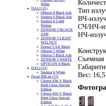
Количест
White
Тип излу
DALI (11)
Oberon 9 Black Ash
ВЧ-излуч
Spektor 6 Black Ash
Spektor 6 Light
СЧ/НЧ-из
Walnut
ZENSOR 5 BLACK
НЧ-излуч
ASH
ZENSOR 5 LIGHT
WALNUT
Zensor 5 AX Black
Констру
Oberon 5 White
Oberon 5 Black Ash
Съемная 
ZENSOR 5 WHITE
OPTICON 8 Black
Габаритн
DALI (11)
Spektor 6 White
Вес: 16,5
Focal-JMLab (15)
Chorus 836 V Black
High Gloss Special
Фотогра
Edition
Chorus 816 V Black
High Gloss Special
Edition