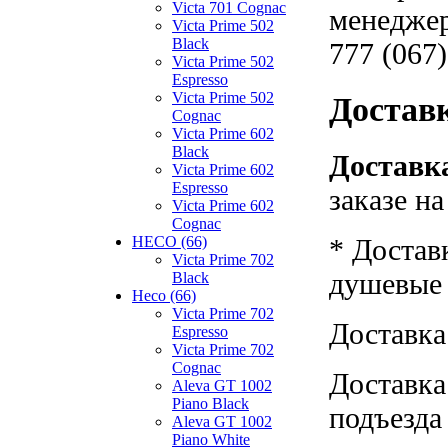
Victa 701 Cognac
менеджер
Victa Prime 502
Black
777 (067)
Victa Prime 502
Espresso
Victa Prime 502
Достав
Cognac
Victa Prime 602
Black
Доставка
Victa Prime 602
Espresso
заказе н
Victa Prime 602
Cognac
HECO (66)
* Достав
Victa Prime 702
душевые к
Black
Heco (66)
Victa Prime 702
Доставка
Espresso
Victa Prime 702
Cognac
Доставка
Aleva GT 1002
Piano Black
подъезда
Aleva GT 1002
Piano White