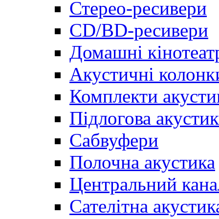
Стерео-ресивери
CD/BD-ресивери
Домашні кінотеат
Акустичні колонк
Комплекти акусти
Підлогова акустик
Сабвуфери
Полочна акустика
Центральний кана
Сателітна акустик