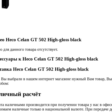
ео Heco Celan GT 502 High-gloss black
о для данного товара отсутствует.
ессуары к Heco Celan GT 502 High-gloss black
тавка Heco Celan GT 502 High-gloss black
 Вы выбрали в нашем интернет магазине нужный Вам товар, Вы 
обом:
личный расчёт
та наличными производится при получении товара у нас в офис
имаем наличные только в национальной валюте. При передаче д