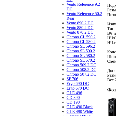
Vento Reference 9.2
Под
DC
Разъ
Vento Reference 50.2
Позо
Rear
Vento 890.2 DС
Излу
Vento 880.2 DС
Тип 
Vento 870.2 DС
ВЧ-и
Chrono CL 590.2
НЧ/С
Chrono CL 580.2
НЧ-и
Chrono SL 596.2
Chrono SL 590.2
Конс
Chrono SL 580.2
Шип
Chrono SL 570.2
Съем
Chrono 509.2 DC
Chrono 508.2 DC
Допо
Chrono 507.2 DC
Разм
SP 706
Вес 
Ergo 690 DC
Ergo 670 DC
Фот
GLE 496
CD 390
CD 190
GLE 490 Black
GLE 490 White