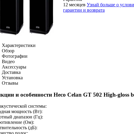
12 месяцев
Узнай больше о услов
гарантии и возврата
Характеристики
Обзор
Фотографии
Видео
Аксессуары
Доставка
Установка
Отзывы
кции и особенности Heco Celan GT 502 High-gloss b
акустической системы:
дная мощность (Вт):
отный диапазон (Гц):
отивление (Ом):
твительность (дБ):
чество полос: