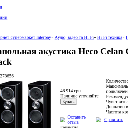
ри
шини
рнет-супермаркет Interbay
»
Аудіо, відео та Hi-Fi
»
Hi-Fi техніка
»
П
польная акустика Heco Celan G
ack
278656
Количество
Максималь
46 914 грн
подключени
Наличие уточняйте
Рекомендуе
Чувствител
Диапазон в
Частота кр
Оставить
Сравнить
отзыв
Гарантия