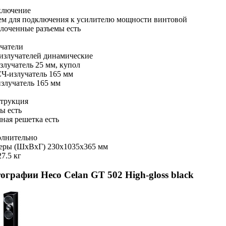
ключение
ем для подключения к усилителю мощности винтовой
лоченные разъемы есть
чатели
излучателей динамические
злучатель 25 мм, купол
Ч-излучатель 165 мм
злучатель 165 мм
трукция
ы есть
ная решетка есть
лнительно
еры (ШхВхГ) 230x1035x365 мм
27.5 кг
ографии Heco Celan GT 502 High-gloss black