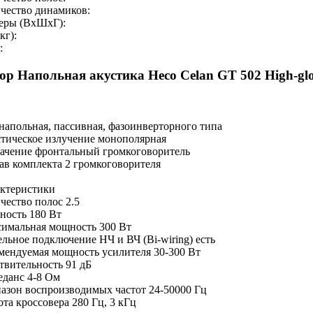
чество динамиков:
еры (ВхШхГ):
кг):
:
ор Напольная акустика Heco Celan GT 502 High-glo
напольная, пассивная, фазоинверторного типа
тическое излучение монополярная
ачение фронтальный громкоговоритель
ав комплекта 2 громкоговорителя
ктеристики
чество полос 2.5
ость 180 Вт
имальная мощность 300 Вт
ельное подключение НЧ и ВЧ (Bi-wiring) есть
мендуемая мощность усилителя 30-300 Вт
твительность 91 дБ
данс 4-8 Ом
азон воспроизводимых частот 24-50000 Гц
ота кроссовера 280 Гц, 3 кГц