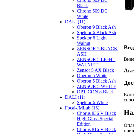
Chrono 509 DC
Black
Chrono 509 DC
White
DALI (11)
Oberon 9 Black Ash
Spektor 6 Black Ash
Spektor 6 Light
Walnut
Вид
ZENSOR 5 BLACK
ASH
Виде
ZENSOR 5 LIGHT
WALNUT
Акс
Zensor 5 AX Black
Oberon 5 White
Oberon 5 Black Ash
Дос
ZENSOR 5 WHITE
OPTICON 8 Black
Если
DALI (11)
спос
Spektor 6 White
Focal-JMLab (15)
На
Chorus 836 V Black
High Gloss Special
Edition
Опла
Chorus 816 V Black
прин