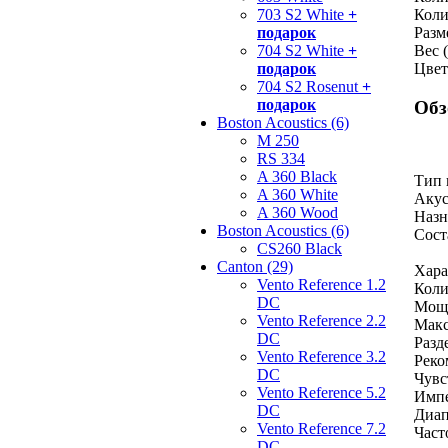
703 S2 White
+
Коли
подарок
Разм
704 S2 White
+
Вес (
подарок
Цвет
704 S2 Rosenut
+
подарок
Обз
Boston Acoustics (6)
M 250
RS 334
A 360 Black
Тип 
A 360 White
Акус
A 360 Wood
Назн
Boston Acoustics (6)
Сост
CS260 Black
Canton (29)
Хара
Vento Reference 1.2
Коли
DC
Мощн
Vento Reference 2.2
Макс
DC
Разд
Vento Reference 3.2
Реко
DC
Чувс
Vento Reference 5.2
Импе
DC
Диап
Vento Reference 7.2
Част
DC