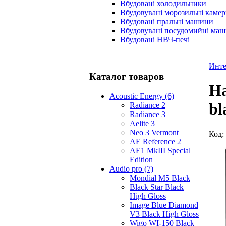
Вбудовані холодильники
Вбудовувані морозильні каме
Вбудовані пральні машини
Вбудовувані посудомийні ма
Вбудовані НВЧ-печі
Инте
Каталог товаров
На
Acoustic Energy (6)
bl
Radiance 2
Radiance 3
Aelite 3
Neo 3 Vermont
Код:
AE Reference 2
AE1 MkIII Special
Edition
Audio pro (7)
Mondial M5 Black
Black Star Black
High Gloss
Image Blue Diamond
V3 Black High Gloss
Wigo WI-150 Black