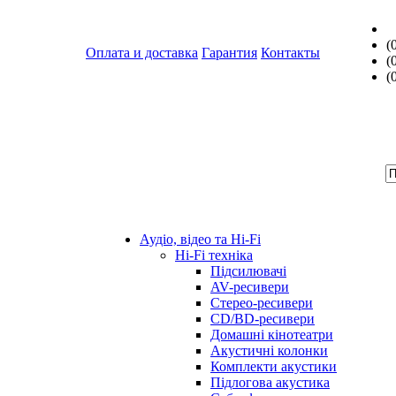
(
Оплата и доставка
Гарантия
Контакты
(
(
Аудіо, відео та Hi-Fi
Hi-Fi техніка
Підсилювачі
AV-ресивери
Стерео-ресивери
CD/BD-ресивери
Домашні кінотеатри
Акустичні колонки
Комплекти акустики
Підлогова акустика