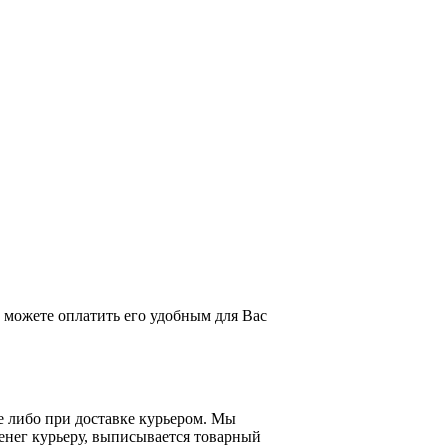
можете оплатить его удобным для Вас
е либо при доставке курьером. Мы
енег курьеру, выписывается товарный