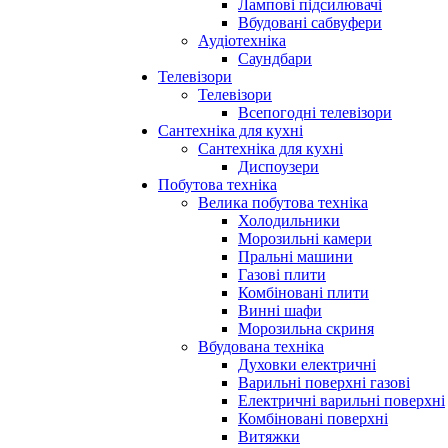
Лампові підсилювачі
Вбудовані сабвуфери
Аудіотехніка
Саундбари
Телевізори
Телевізори
Всепогодні телевізори
Сантехніка для кухні
Сантехніка для кухні
Диспоузери
Побутова техніка
Велика побутова техніка
Холодильники
Морозильні камери
Пральні машини
Газові плити
Комбіновані плити
Винні шафи
Морозильна скриня
Вбудована техніка
Духовки електричні
Варильні поверхні газові
Електричні варильні поверхні
Комбіновані поверхні
Витяжки