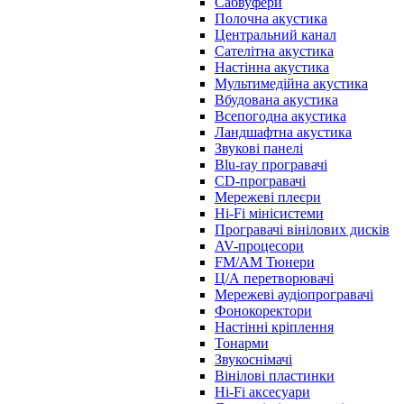
Сабвуфери
Полочна акустика
Центральний канал
Сателітна акустика
Настінна акустика
Мультимедійна акустика
Вбудована акустика
Всепогодна акустика
Ландшафтна акустика
Звукові панелі
Blu-ray програвачі
CD-програвачі
Мережеві плеєри
Hi-Fi мінісистеми
Програвачі вінілових дисків
AV-процесори
FM/AM Тюнери
Ц/А перетворювачі
Мережеві аудіопрогравачі
Фонокоректори
Настінні кріплення
Тонарми
Звукоснімачі
Вінілові пластинки
Hi-Fi аксесуари