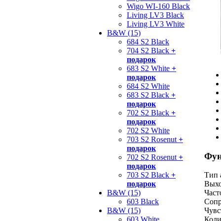
Wigo WI-160 Black
Living LV3 Black
Living LV3 White
B&W (15)
684 S2 Black
704 S2 Black
+
подарок
683 S2 White
+
подарок
684 S2 White
683 S2 Black
+
подарок
702 S2 Black
+
подарок
702 S2 White
703 S2 Rosenut
+
подарок
Фун
702 S2 Rosenut
+
подарок
703 S2 Black
+
Тип 
подарок
Выхо
B&W (15)
Част
603 Black
Сопр
B&W (15)
Чувс
603 White
Коли