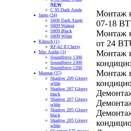
NEW
C 95 Dark Apple
Монтаж 
Jamo (24)
S606 Dark Apple
07-18 B
S809 Walnut
S809 Black
Монтаж 
S809 White
от 24 B
Klipsch (1)
RF-62 II Cherry
Монтаж в
Mac Audio (3)
Soundforce 1300
кондицио
Soundforce 2300
Soundforce 1200
Монтаж в
Magnat (37)
Shadow 209 Glossy
кондицио
white
Shadow 207 Glossy
Демонта
black
Shadow 207 Glossy
Демонтаж
white
Shadow 205 Glossy
Демонтаж
black
Shadow 205 Glossy
кондицио
white
Quantum 675 mocca