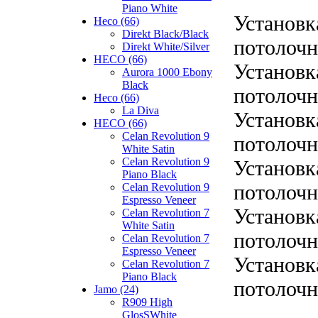
Piano White
Установк
Heco (66)
Direkt Black/Black
потолочн
Direkt White/Silver
HECO (66)
Установк
Aurora 1000 Ebony
Black
потолочн
Heco (66)
La Diva
Установк
HECO (66)
Celan Revolution 9
потолочн
White Satin
Celan Revolution 9
Установк
Piano Black
потолочн
Celan Revolution 9
Espresso Veneer
Установк
Celan Revolution 7
White Satin
потолочн
Celan Revolution 7
Espresso Veneer
Установк
Celan Revolution 7
Piano Black
потолочн
Jamo (24)
R909 High
GlosSWhite