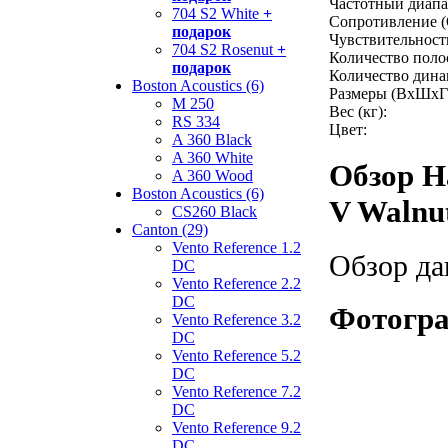
Частотный диапаз
704 S2 White
+
Сопротивление (
подарок
Чувствительность
704 S2 Rosenut
+
Количество поло
подарок
Количество дина
Boston Acoustics (6)
Размеры (ВхШхГ
M 250
Вес (кг):
RS 334
Цвет:
A 360 Black
A 360 White
Обзор Н
A 360 Wood
Boston Acoustics (6)
V Walnu
CS260 Black
Canton (29)
Vento Reference 1.2
Обзор да
DC
Vento Reference 2.2
DC
Фотогра
Vento Reference 3.2
DC
Vento Reference 5.2
DC
Vento Reference 7.2
DC
Vento Reference 9.2
DC