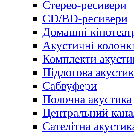
Стерео-ресивери
CD/BD-ресивери
Домашні кінотеат
Акустичні колонк
Комплекти акусти
Підлогова акустик
Сабвуфери
Полочна акустика
Центральний кана
Сателітна акустик