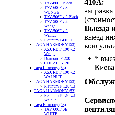
410A:
TAV-806F Black
TAV-606F v.3
заправка
WENGE
TAV-506F v.2 Black
(стоимос
TAV-506F v.2
Выезда и
Wenge
TAV-506F v.2
выезд ин
Walnut
Platinum F-60 SL
консульт
TAGA HARMONY (53)
AZURE F-100 v.2
Wenge
* вые
Diamond F-200
CORAL F-120
Киева
Taga Harmony (53)
AZURE F-100 v.2
WALNUT
Обслуж
TAGA HARMONY (53)
Platinum F-120 v.3
TAGA HARMONY (53)
Platinum F-120 v.3
Сервисн
Walnut
Taga Harmony (53)
вентиля
TAV-606F SE
WHITE