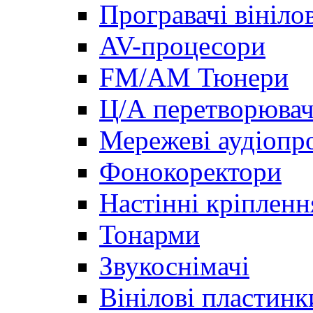
Програвачі вініло
AV-процесори
FM/AM Тюнери
Ц/А перетворювач
Мережеві аудіопро
Фонокоректори
Настінні кріпленн
Тонарми
Звукоснімачі
Вінілові пластинк