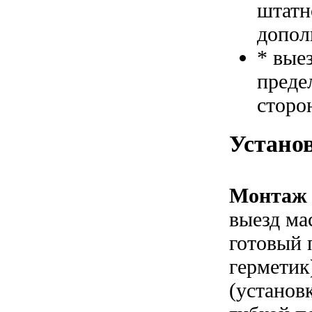
штатн
допол
* вые
преде
сторо
Устано
Монтаж 
выезд ма
готовый 
герметик
(установ