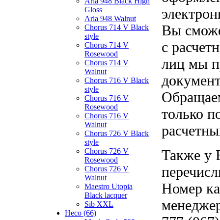
Aria 948 Black High
Gloss
электрон
Aria 948 Walnut
Вы сможе
Chorus 714 V Black
style
с расчет
Chorus 714 V
Rosewood
лиц мы п
Chorus 714 V
Walnut
документ
Chorus 716 V Black
style
Обращаем
Chorus 716 V
Rosewood
только п
Chorus 716 V
Walnut
расчетны
Chorus 726 V Black
style
Chorus 726 V
Также у 
Rosewood
перечисл
Chorus 726 V
Walnut
Номер ка
Maestro Utopia
Black lacquer
менеджер
Sib XXL
Heco (66)