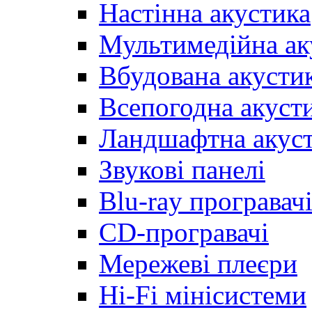
Настінна акустика
Мультимедійна ак
Вбудована акусти
Всепогодна акуст
Ландшафтна акус
Звукові панелі
Blu-ray програвач
CD-програвачі
Мережеві плеєри
Hi-Fi мінісистеми