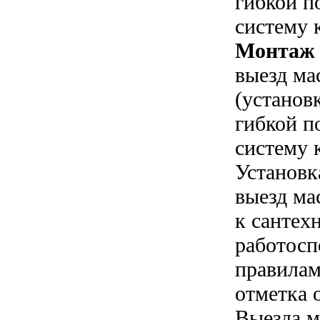
гибкой п
систему 
Монтаж 
выезд ма
(установ
гибкой п
систему 
Установк
выезд ма
к сантех
работосп
правилам
отметка 
Выезда м