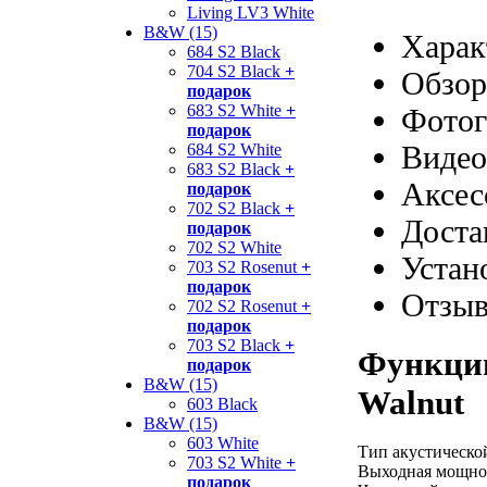
Living LV3 White
B&W (15)
Харак
684 S2 Black
704 S2 Black
+
Обзор
подарок
683 S2 White
+
Фотог
подарок
Видео
684 S2 White
683 S2 Black
+
Аксес
подарок
702 S2 Black
+
Доста
подарок
702 S2 White
Устан
703 S2 Rosenut
+
подарок
Отзы
702 S2 Rosenut
+
подарок
703 S2 Black
+
Функции
подарок
B&W (15)
Walnut
603 Black
B&W (15)
603 White
Тип акустическо
703 S2 White
+
Выходная мощнос
подарок