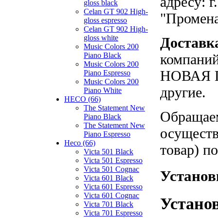
адресу: г
gloss black
Celan GT 902 High-
"Промен
gloss espresso
Celan GT 902 High-
gloss white
Доставк
Music Colors 200
Piano Black
компаний
Music Colors 200
НОВАЯ П
Piano Espresso
Music Colors 200
другие.
Piano White
HECO (66)
The Statement New
Обращаем
Piano Black
The Statement New
осуществ
Piano Espresso
Heco (66)
товар) п
Victa 501 Black
Victa 501 Espresso
Victa 501 Cognac
Установ
Victa 601 Black
Victa 601 Espresso
Victa 601 Cognac
Устано
Victa 701 Black
Victa 701 Espresso