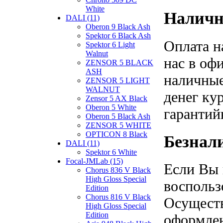
White
Наличн
DALI (11)
Oberon 9 Black Ash
Spektor 6 Black Ash
Оплата н
Spektor 6 Light
Walnut
нас в оф
ZENSOR 5 BLACK
ASH
наличные
ZENSOR 5 LIGHT
WALNUT
денег ку
Zensor 5 AX Black
Oberon 5 White
гарантий
Oberon 5 Black Ash
ZENSOR 5 WHITE
OPTICON 8 Black
Безнал
DALI (11)
Spektor 6 White
Focal-JMLab (15)
Если Вы 
Chorus 836 V Black
High Gloss Special
воспольз
Edition
Chorus 816 V Black
Осуществ
High Gloss Special
Edition
оформлен