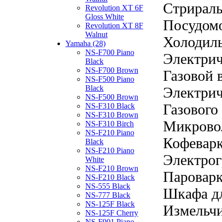
Стрирал
Revolution XT 6F
Gloss White
Посудом
Revolution XT 8F
Walnut
Холодил
Yamaha (28)
NS-F700 Piano
Электрич
Black
NS-F700 Brown
Газовой 
NS-F500 Piano
Black
Электрич
NS-F500 Brown
Газового
NS-F310 Black
NS-F310 Brown
Микрово
NS-F310 Birch
NS-F210 Piano
Кофевар
Black
NS-F210 Piano
Электрог
White
NS-F210 Brown
Паровар
NS-F210 Black
NS-555 Black
Шкафа дл
NS-777 Black
NS-125F Black
Измельчи
NS-125F Cherry
NS-F901 Piano