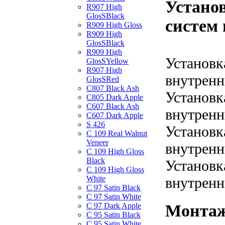
Устано
R907 High
GlosSBlack
систем 
R909 High Gloss
R909 High
GlosSBlack
R909 High
Установк
GlosSYellow
R907 High
внутренн
GlosSRed
C807 Black Ash
Установк
C805 Dark Apple
C607 Black Ash
внутренн
C607 Dark Apple
S 426
Установк
C 109 Real Walnut
Veneer
внутренн
C 109 High Gloss
Black
Установк
C 109 High Gloss
White
внутренн
C 97 Satin Black
C 97 Satin White
C 97 Dark Apple
Монтаж
C 95 Satin Black
C 95 Satin White