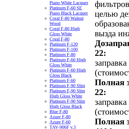
фильтров
Piano White Lacquer
Platinum F-60 SE
целью де
Piano Black Lacquer
Coral F-80 Walnut
образова
Wood
Coral F-80 High
вызда ин
Gloss White
Coral F-80
Дозапра
Platinum F-120
Platinum F-100
22:
Platinum F-80
Platinum F-60 High
заправка
Gloss White
(стоимос
Platinum F-60 High
Gloss Black
Полная 
Platinum F-60
Platinum F-90 Slim
22:
Platinum F-90 Slim
High Gloss White
заправка
Platinum F-90 Slim
High Gloss Black
(стоимос
Blue F-80
Azure F-80
Полная 
Azure F-60
TAV-906F v.3