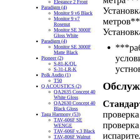
Elegance 2 Front
Paradigm (4)
Установк
Monitor 9 v6 Black
метров*
Monitor 9 v7
Rosenut
Установк
Monitor SE 3000F
Gloss White
Paradigm (4)
***ра
Monitor SE 3000F
Matte Black
услов
Pioneer (2)
S-81-K/QL
устно
S-31-LR-K
Polk Audio (1)
T50
Обслуж
Q ACOUSTICS (2)
QA2635 Concept 40
White Gloss
Стандар
QA2630 Concept 40
Black Gloss
проверка
Taga Harmony (53)
TAV-606F SE
проверка
WENGE
TAV-606F v.3 Black
испарите
TAV-806F Walnut