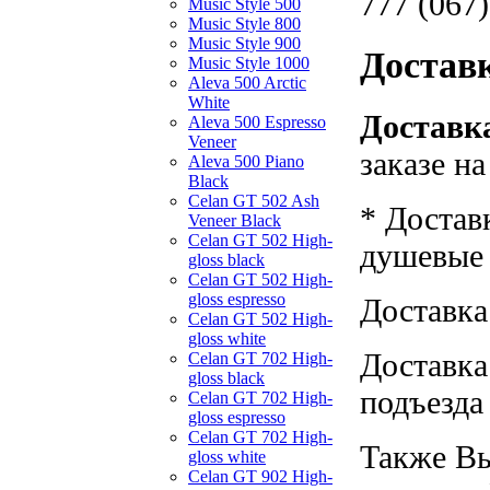
777 (067)
Music Style 500
Music Style 800
Music Style 900
Достав
Music Style 1000
Aleva 500 Arctic
White
Доставка
Aleva 500 Espresso
Veneer
заказе н
Aleva 500 Piano
Black
Celan GT 502 Ash
* Достав
Veneer Black
Celan GT 502 High-
душевые к
gloss black
Celan GT 502 High-
gloss espresso
Доставка
Celan GT 502 High-
gloss white
Доставка
Celan GT 702 High-
gloss black
подъезда
Celan GT 702 High-
gloss espresso
Celan GT 702 High-
Также Вы
gloss white
Celan GT 902 High-