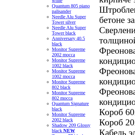
white
Quantum 805 piano
Штроблен
palisander
Needle Alu Super
бетоне за
Tower silver
Needle Alu Super
Сверлени
Tower black
толщиной
Anniversary 40.5
black
Фреонова
Monitor Supreme
2002 mocca
кондицио
Monitor Supreme
1002 black
Фреонова
Monitor Supreme
1002 mocca
кондицио
Monitor Supreme
802 black
Фреонова
Monitor Supreme
802 mocca
кондицио
Quantum Signature
black
Короб 60
Monitor Supreme
2002 black
Короб 20
Shadow 209 Glossy
Кабель э
black
NEW