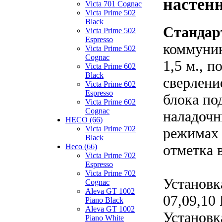
настенн
Victa 701 Cognac
Victa Prime 502
Black
Стандар
Victa Prime 502
Espresso
коммуник
Victa Prime 502
Cognac
1,5 м., 
Victa Prime 602
Black
сверлени
Victa Prime 602
Espresso
блока по
Victa Prime 602
Cognac
наладочн
HECO (66)
Victa Prime 702
режимах 
Black
отметка 
Heco (66)
Victa Prime 702
Espresso
Victa Prime 702
Установк
Cognac
Aleva GT 1002
07,09,10
Piano Black
Aleva GT 1002
Установк
Piano White