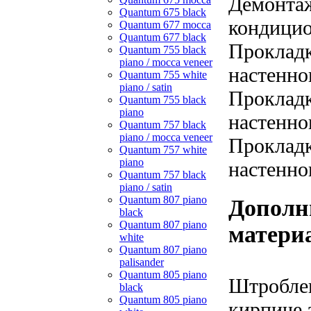
Демонтаж
Quantum 675 black
кондицио
Quantum 677 mocca
Quantum 677 black
Прокладк
Quantum 755 black
piano / mocca veneer
настенно
Quantum 755 white
piano / satin
Прокладк
Quantum 755 black
piano
настенно
Quantum 757 black
piano / mocca veneer
Прокладк
Quantum 757 white
piano
настенно
Quantum 757 black
piano / satin
Quantum 807 piano
Дополн
black
Quantum 807 piano
матери
white
Quantum 807 piano
palisander
Quantum 805 piano
Штроблен
black
Quantum 805 piano
кирпиче з