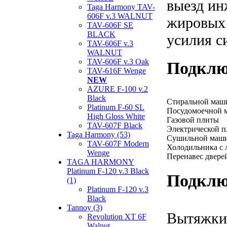
выезд ин
Taga Harmony TAV-
606F v.3 WALNUT
жировых 
TAV-606F SE
BLACK
усилия с
TAV-606F v.3
WALNUT
TAV-606F v.3 Oak
Подклю
TAV-616F Wenge
NEW
AZURE F-100 v.2
Black
Стиральной ма
Platinum F-60 SL
Посудомоечной
High Gloss White
Газовой плиты
TAV-607F Black
Электрической 
Taga Harmony (53)
Сушильной маш
TAV-607F Modern
Холодильника с 
Wenge
Перенавес двере
TAGA HARMONY
Platinum F-120 v.3 Black
Подклю
(1)
Platinum F-120 v.3
Black
Tannoy (3)
Вытяжки
Revolution XT 6F
Walnut