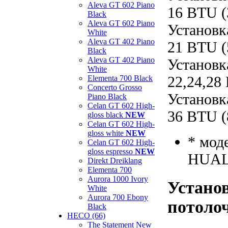
Aleva GT 602 Piano
16 BTU (
Black
Aleva GT 602 Piano
Установк
White
Aleva GT 402 Piano
21 BTU (
Black
Aleva GT 402 Piano
Установк
White
22,24,28
Elementa 700 Black
Concerto Grosso
Установк
Piano Black
Celan GT 602 High-
36 BTU (
gloss black
NEW
Celan GT 602 High-
gloss white
NEW
* мод
Celan GT 602 High-
gloss espresso
NEW
HUAL
Direkt Dreiklang
Elementa 700
Aurora 1000 Ivory
Установ
White
Aurora 700 Ebony
потолоч
Black
HECO (66)
The Statement New