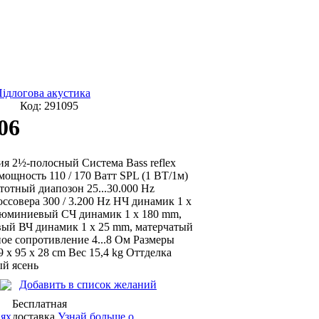
ідлогова акустика
Код:
291095
06
я 2½-полосный Система Bass reflex
 мощность 110 / 170 Ватт SPL (1 ВТ/1м)
стотный диапозон 25...30.000 Hz
оссовера 300 / 3.200 Hz НЧ динамик 1 x
люминиевый СЧ динамик 1 x 180 mm,
ый ВЧ динамик 1 x 25 mm, матерчатый
е сопротивление 4...8 Ом Размеры
 x 95 x 28 cm Вес 15,4 kg Оттделка
ый ясень
Добавить в список желаний
Бесплатная
иях
доставка
Узнай больше о