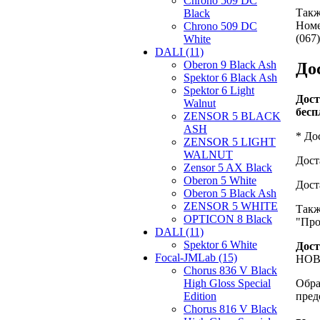
Chrono 509 DC
Такж
Black
Номе
Chrono 509 DC
(067)
White
DALI (11)
Oberon 9 Black Ash
До
Spektor 6 Black Ash
Spektor 6 Light
Дост
Walnut
бесп
ZENSOR 5 BLACK
ASH
* До
ZENSOR 5 LIGHT
WALNUT
Дост
Zensor 5 AX Black
Oberon 5 White
Дост
Oberon 5 Black Ash
ZENSOR 5 WHITE
Такж
OPTICON 8 Black
"Про
DALI (11)
Spektor 6 White
Дост
Focal-JMLab (15)
НОВА
Chorus 836 V Black
High Gloss Special
Обра
Edition
пред
Chorus 816 V Black