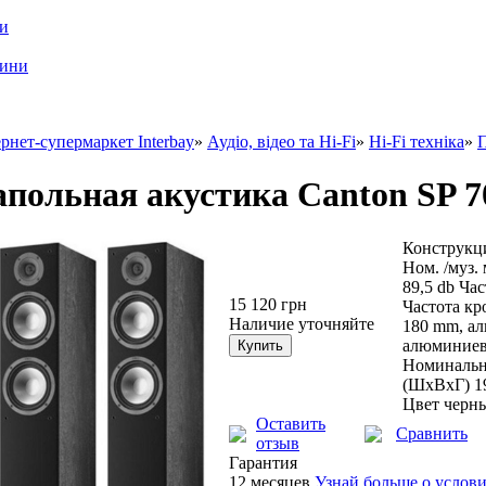
ри
шини
рнет-супермаркет Interbay
»
Аудіо, відео та Hi-Fi
»
Hi-Fi техніка
»
П
польная акустика Canton SP 7
Конструкци
Ном. /муз.
89,5 db Ча
15 120 грн
Частота кр
Наличие уточняйте
180 mm, а
алюминиев
Номинально
(ШxВxГ) 19
Цвет черн
Оставить
Сравнить
отзыв
Гарантия
12 месяцев
Узнай больше о услов