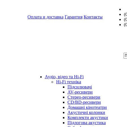
(
Оплата и доставка
Гарантия
Контакты
(
(
Аудіо, відео та Hi-Fi
Hi-Fi техніка
Підсилювачі
AV-ресивери
Стерео-ресивери
CD/BD-ресивери
Домашні кінотеатри
Акустичні колонки
Комплекти акустики
Підлогова акустика