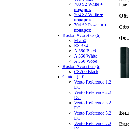
703 S2 White
+
Цвет
подарок
704 S2 White
+
Обз
подарок
704 S2 Rosenut
+
Обзо
подарок
Boston Acoustics (6)
Фот
M 250
RS 334
A 360 Black
A 360 White
A 360 Wood
Boston Acoustics (6)
CS260 Black
Canton (29)
Vento Reference 1.2
DC
Vento Reference 2.2
DC
Vento Reference 3.2
DC
Вид
Vento Reference 5.2
DC
Vento Reference 7.2
Виде
DC