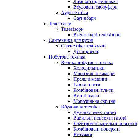
Лампові підсилювачі
Вбудовані сабвуфери
Аудіотехніка
Саундбари
Телевізори
Телевізори
Всепогодні телевізори
Сантехніка для кухні
Сантехніка для кухні
Диспоузери
Побутова техніка
Велика побутова техніка
Холодильники
Морозильні камери
Пральні машини
Газові плити
Комбіновані плити
Винні шафи
Морозильна скриня
Вбудована техніка
Духовки електричні
Варильні поверхні газові
Електричні варильні поверхні
Комбіновані поверхні
Витяжки