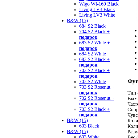
Wigo WI-160 Black
Living LV3 Black
Living LV3 White
B&W (15)
684 S2 Black
704 S2 Black
+
подарок
683 S2 White
+
подарок
684 S2 White
683 S2 Black
+
подарок
702 S2 Black
+
подарок
Фун
702 S2 White
703 S2 Rosenut
+
подарок
Тип 
702 S2 Rosenut
+
Выхо
подарок
Част
703 S2 Black
+
Сопр
подарок
Чувс
B&W (15)
Коли
603 Black
Коли
B&W (15)
Разм
603 White
Вес (