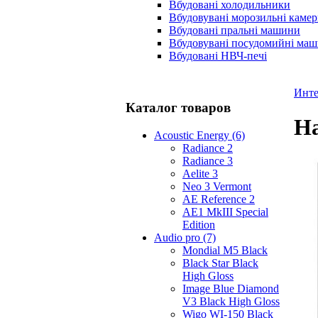
Вбудовані холодильники
Вбудовувані морозильні каме
Вбудовані пральні машини
Вбудовувані посудомийні ма
Вбудовані НВЧ-печі
Инте
Каталог товаров
На
Acoustic Energy (6)
Radiance 2
Radiance 3
Aelite 3
Neo 3 Vermont
AE Reference 2
AE1 MkIII Special
Edition
Audio pro (7)
Mondial M5 Black
Black Star Black
High Gloss
Image Blue Diamond
V3 Black High Gloss
Wigo WI-150 Black