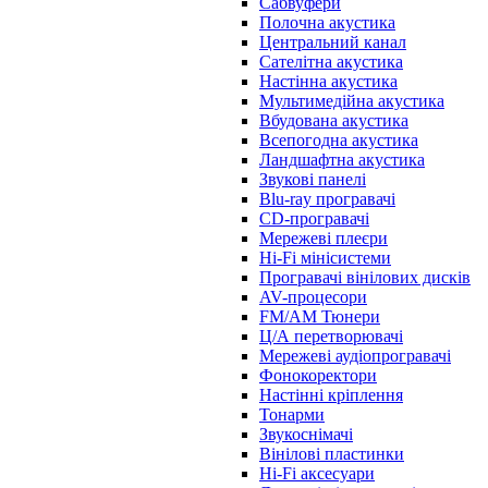
Сабвуфери
Полочна акустика
Центральний канал
Сателітна акустика
Настінна акустика
Мультимедійна акустика
Вбудована акустика
Всепогодна акустика
Ландшафтна акустика
Звукові панелі
Blu-ray програвачі
CD-програвачі
Мережеві плеєри
Hi-Fi мінісистеми
Програвачі вінілових дисків
AV-процесори
FM/AM Тюнери
Ц/А перетворювачі
Мережеві аудіопрогравачі
Фонокоректори
Настінні кріплення
Тонарми
Звукоснімачі
Вінілові пластинки
Hi-Fi аксесуари