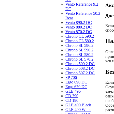
Vento Reference 9.2
Акс
DC
Vento Reference 50.2
Дос
Rear
Vento 890.2 DС
Если
Vento 880.2 DС
спос
Vento 870.2 DС
Chrono CL 590.2
На
Chrono CL 580.2
Chrono SL 596.2
Chrono SL 590.2
Опла
Chrono SL 580.2
прин
Chrono SL 570.2
чек 
Chrono 509.2 DC
Chrono 508.2 DC
Бе
Chrono 507.2 DC
SP 706
Ergo 690 DC
Если
Ergo 670 DC
Осущ
GLE 496
элек
CD 390
банк
CD 190
необ
GLE 490 Black
Обра
GLE 490 White
расч