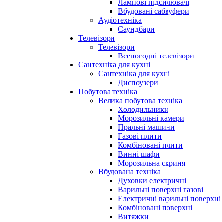
Лампові підсилювачі
Вбудовані сабвуфери
Аудіотехніка
Саундбари
Телевізори
Телевізори
Всепогодні телевізори
Сантехніка для кухні
Сантехніка для кухні
Диспоузери
Побутова техніка
Велика побутова техніка
Холодильники
Морозильні камери
Пральні машини
Газові плити
Комбіновані плити
Винні шафи
Морозильна скриня
Вбудована техніка
Духовки електричні
Варильні поверхні газові
Електричні варильні поверхні
Комбіновані поверхні
Витяжки