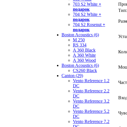
Про
703 S2 White
+
подарок
Тип
704 S2 White
+
подарок
Раз
704 S2 Rosenut
+
подарок
Boston Acoustics (6)
Уста
M 250
RS 334
A 360 Black
Коли
A 360 White
A 360 Wood
Boston Acoustics (6)
Мощн
CS260 Black
Canton (29)
Vento Reference 1.2
Част
DC
Vento Reference 2.2
DC
Вход
Vento Reference 3.2
DC
Vento Reference 5.2
Чувс
DC
Vento Reference 7.2
DC