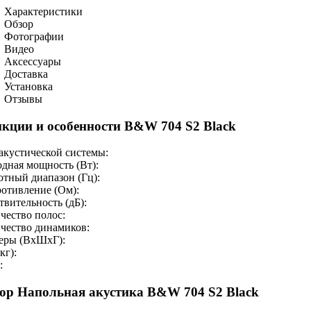
Характеристики
Обзор
Фотографии
Видео
Аксессуары
Доставка
Установка
Отзывы
кции и особенности B&W 704 S2 Black
акустической системы:
дная мощность (Вт):
отный диапазон (Гц):
отивление (Ом):
твительность (дБ):
чество полос:
чество динамиков:
еры (ВхШхГ):
кг):
:
ор Напольная акустика B&W 704 S2 Black