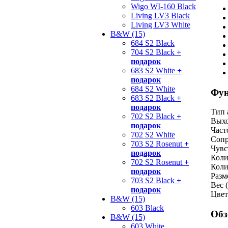
Wigo WI-160 Black
Living LV3 Black
Living LV3 White
B&W (15)
684 S2 Black
704 S2 Black
+
подарок
683 S2 White
+
подарок
684 S2 White
Фун
683 S2 Black
+
подарок
Тип 
702 S2 Black
+
Выхо
подарок
Част
702 S2 White
Сопр
703 S2 Rosenut
+
Чувс
подарок
Коли
702 S2 Rosenut
+
Коли
подарок
Разм
703 S2 Black
+
Вес (
подарок
Цвет
B&W (15)
603 Black
Обз
B&W (15)
603 White