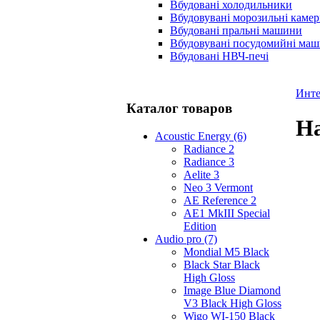
Вбудовані холодильники
Вбудовувані морозильні каме
Вбудовані пральні машини
Вбудовувані посудомийні ма
Вбудовані НВЧ-печі
Инте
Каталог товаров
На
Acoustic Energy (6)
Radiance 2
Radiance 3
Aelite 3
Neo 3 Vermont
AE Reference 2
AE1 MkIII Special
Edition
Audio pro (7)
Mondial M5 Black
Black Star Black
High Gloss
Image Blue Diamond
V3 Black High Gloss
Wigo WI-150 Black