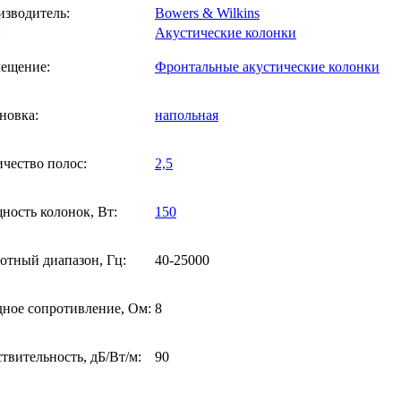
изводитель:
Bowers & Wilkins
:
Акустические колонки
мещение:
Фронтальные акустические колонки
новка:
напольная
чество полос:
2,5
ость колонок, Вт:
150
отный диапазон, Гц:
40-25000
ное сопротивление, Ом:
8
твительность, дБ/Вт/м:
90