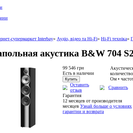
ри
шини
рнет-супермаркет Interbay
»
Аудіо, відео та Hi-Fi
»
Hi-Fi техніка
»
П
польная акустика B&W 704 S2
99 546 грн
Акустическ
Есть в наличии
количество
Ом • часто
Оставить
Сравнить
отзыв
Гарантия
12 месяцев от производителя
месяцев
Узнай больше о условиях
гарантии и возврата