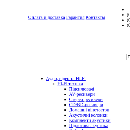
(
Оплата и доставка
Гарантия
Контакты
(
(
Аудіо, відео та Hi-Fi
Hi-Fi техніка
Підсилювачі
AV-ресивери
Стерео-ресивери
CD/BD-ресивери
Домашні кінотеатри
Акустичні колонки
Комплекти акустики
Підлогова акустика