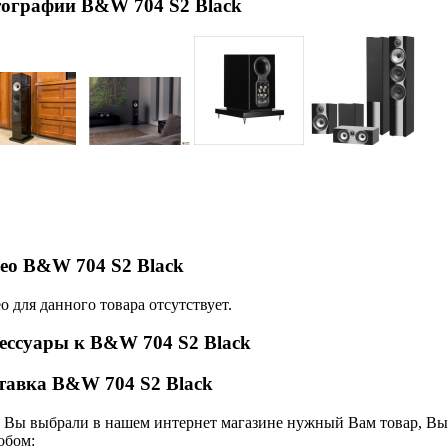
ографии B&W 704 S2 Black
ео B&W 704 S2 Black
о для данного товара отсутствует.
ессуары к B&W 704 S2 Black
тавка B&W 704 S2 Black
 Вы выбрали в нашем интернет магазине нужный Вам товар, Вы 
обом: