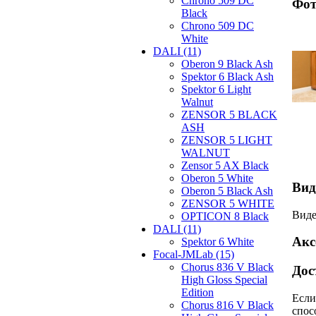
Chrono 509 DC
Фот
Black
Chrono 509 DC
White
DALI (11)
Oberon 9 Black Ash
Spektor 6 Black Ash
Spektor 6 Light
Walnut
ZENSOR 5 BLACK
ASH
ZENSOR 5 LIGHT
WALNUT
Zensor 5 AX Black
Oberon 5 White
Вид
Oberon 5 Black Ash
ZENSOR 5 WHITE
Виде
OPTICON 8 Black
DALI (11)
Акс
Spektor 6 White
Focal-JMLab (15)
Chorus 836 V Black
Дос
High Gloss Special
Edition
Если
Chorus 816 V Black
спос