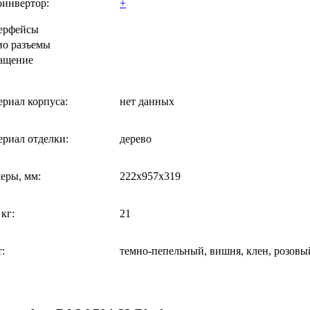
оинвертор:
+
ерфейсы
ио разъемы
ащение
риал корпуса:
нет данных
риал отделки:
дерево
еры, мм:
222x957x319
 кг:
21
:
темно-пепельный, вишня, клен, розовы