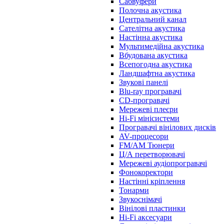
Сабвуфери
Полочна акустика
Центральний канал
Сателітна акустика
Настінна акустика
Мультимедійна акустика
Вбудована акустика
Всепогодна акустика
Ландшафтна акустика
Звукові панелі
Blu-ray програвачі
CD-програвачі
Мережеві плеєри
Hi-Fi мінісистеми
Програвачі вінілових дисків
AV-процесори
FM/AM Тюнери
Ц/А перетворювачі
Мережеві аудіопрогравачі
Фонокоректори
Настінні кріплення
Тонарми
Звукоснімачі
Вінілові пластинки
Hi-Fi аксесуари