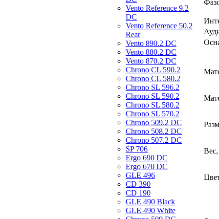
Фаз
Vento Reference 9.2
DC
Инт
Vento Reference 50.2
Ауд
Rear
Осн
Vento 890.2 DС
Vento 880.2 DС
Vento 870.2 DС
Chrono CL 590.2
Мате
Chrono CL 580.2
Chrono SL 596.2
Chrono SL 590.2
Мате
Chrono SL 580.2
Chrono SL 570.2
Chrono 509.2 DC
Разм
Chrono 508.2 DC
Chrono 507.2 DC
SP 706
Вес,
Ergo 690 DC
Ergo 670 DC
GLE 496
Цвет
CD 390
CD 190
GLE 490 Black
GLE 490 White