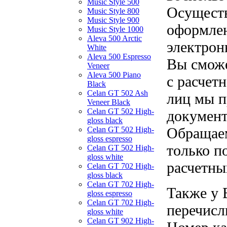
Music Style 500
Осуществ
Music Style 800
Music Style 900
оформлен
Music Style 1000
Aleva 500 Arctic
электрон
White
Aleva 500 Espresso
Вы сможе
Veneer
Aleva 500 Piano
с расчет
Black
Celan GT 502 Ash
лиц мы п
Veneer Black
Celan GT 502 High-
документ
gloss black
Обращаем
Celan GT 502 High-
gloss espresso
только п
Celan GT 502 High-
gloss white
расчетны
Celan GT 702 High-
gloss black
Celan GT 702 High-
Также у 
gloss espresso
Celan GT 702 High-
перечисл
gloss white
Celan GT 902 High-