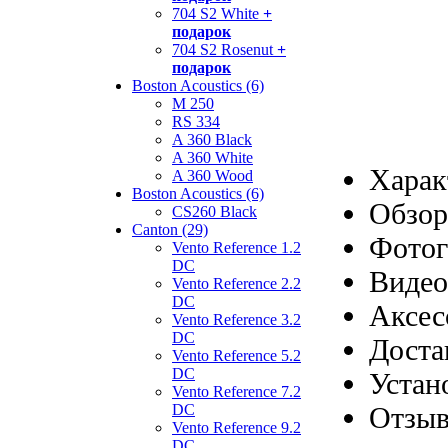
704 S2 White
+
подарок
704 S2 Rosenut
+
подарок
Boston Acoustics (6)
M 250
RS 334
A 360 Black
A 360 White
Харак
A 360 Wood
Boston Acoustics (6)
Обзор
CS260 Black
Canton (29)
Фотог
Vento Reference 1.2
DC
Видео
Vento Reference 2.2
DC
Аксес
Vento Reference 3.2
DC
Доста
Vento Reference 5.2
DC
Устан
Vento Reference 7.2
Отзы
DC
Vento Reference 9.2
DC