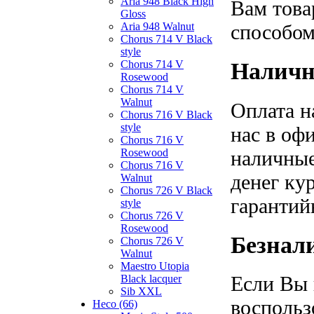
Aria 948 Black High
Вам това
Gloss
способом
Aria 948 Walnut
Chorus 714 V Black
style
Наличн
Chorus 714 V
Rosewood
Chorus 714 V
Walnut
Оплата н
Chorus 716 V Black
style
нас в оф
Chorus 716 V
наличные
Rosewood
Chorus 716 V
денег ку
Walnut
Chorus 726 V Black
гарантий
style
Chorus 726 V
Rosewood
Безнал
Chorus 726 V
Walnut
Maestro Utopia
Если Вы 
Black lacquer
Sib XXL
воспольз
Heco (66)