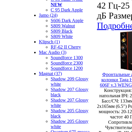
42 Гц-25
NEW
C 95 Dark Apple
дБ Разме
Jamo (24)
S606 Dark Apple
Подробн
S809 Walnut
S809 Black
S809 White
Klipsch (1)
RF-62 II Cherry
Mac Audio (3)
Soundforce 1300
Soundforce 2300
Soundforce 1200
Magnat (37)
Фронтальные 
Shadow 209 Glossy
колонки Taga 
white
606F v.3 WEN
Shadow 207 Glossy
Конструкция:
black
напольная ВЧ: 
Shadow 207 Glossy
Басс/СЧ: 133мм
white
2х165мм (6.5") 
Shadow 205 Glossy
мощность: 20-1
black
частот 40 
Shadow 205 Glossy
Сопротивле
white
Чувствительн
Quantum 675 mocca