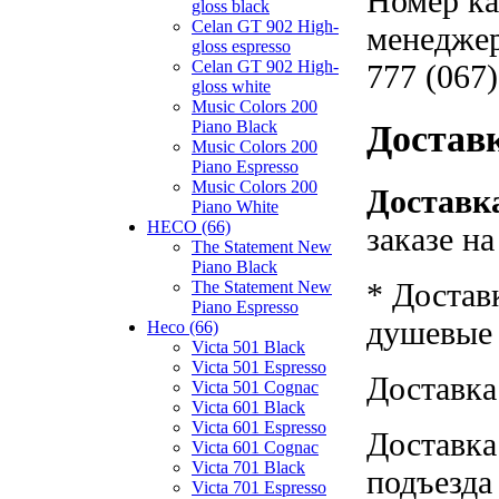
Номер ка
gloss black
Celan GT 902 High-
менеджер
gloss espresso
Celan GT 902 High-
777 (067)
gloss white
Music Colors 200
Piano Black
Достав
Music Colors 200
Piano Espresso
Music Colors 200
Доставка
Piano White
HECO (66)
заказе н
The Statement New
Piano Black
* Достав
The Statement New
Piano Espresso
душевые к
Heco (66)
Victa 501 Black
Victa 501 Espresso
Доставка
Victa 501 Cognac
Victa 601 Black
Victa 601 Espresso
Доставка
Victa 601 Cognac
Victa 701 Black
подъезда
Victa 701 Espresso