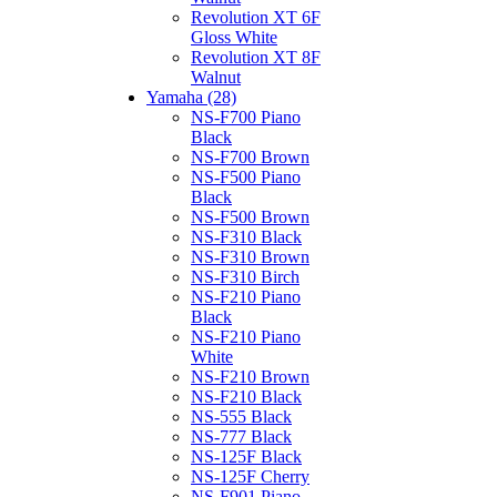
Revolution XT 6F
Gloss White
Revolution XT 8F
Walnut
Yamaha (28)
NS-F700 Piano
Black
NS-F700 Brown
NS-F500 Piano
Black
NS-F500 Brown
NS-F310 Black
NS-F310 Brown
NS-F310 Birch
NS-F210 Piano
Black
NS-F210 Piano
White
NS-F210 Brown
NS-F210 Black
NS-555 Black
NS-777 Black
NS-125F Black
NS-125F Cherry
NS-F901 Piano