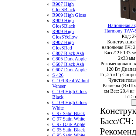
R907 High
GlosSBlack
R909 High Gloss
R909 High
Напольная ак
GlosSBlack
Harmony TAV-5
R909 High
Код: 2
GlosSYellow
Конструкция:
R907 High
напольная ВЧ: 
GlosSRed
Басс/СЧ: 133 мм
C807 Black Ash
2х33 мм 
C805 Dark Apple
Рекомендованная
C607 Black Ash
120 Вт Диапаз
C607 Dark Apple
Гц-25 кГц Сопро
S 426
Чувствительн
C 109 Real Walnut
Размеры (ВхШхГ
Veneer
см Вес: 20.4 кг
C 109 High Gloss
17155
Black
C 109 High Gloss
White
Конструк
C 97 Satin Black
Басс/СЧ: 
C 97 Satin White
C 97 Dark Apple
Рекоменд
C 95 Satin Black
C 95 Satin White