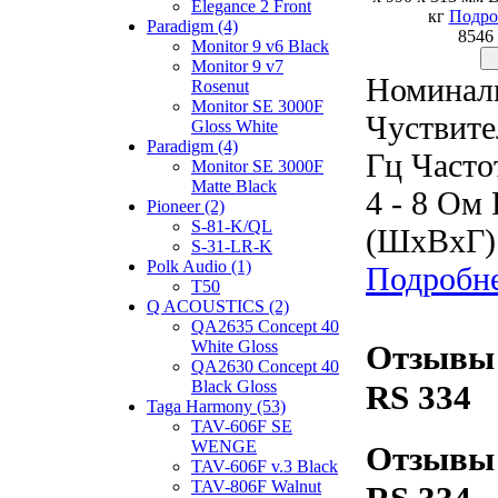
Elegance 2 Front
кг
Подро
Paradigm (4)
8546
Monitor 9 v6 Black
Monitor 9 v7
Номиналь
Rosenut
Monitor SE 3000F
Чуствите
Gloss White
Paradigm (4)
Гц Часто
Monitor SE 3000F
Matte Black
4 - 8 Ом
Pioneer (2)
S-81-K/QL
(ШxВxГ):
S-31-LR-K
Polk Audio (1)
Подробн
T50
Q ACOUSTICS (2)
QA2635 Concept 40
White Gloss
Отзывы 
QA2630 Concept 40
Black Gloss
RS 334
Taga Harmony (53)
TAV-606F SE
WENGE
Отзывы 
TAV-606F v.3 Black
TAV-806F Walnut