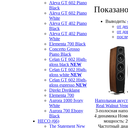
Aleva GT 602 Piano
Показано
Black
Aleva GT 602 Piano
White
Выводить:
Aleva GT 402 Piano
от де
Black
от до
Aleva GT 402 Piano
посл
White
Elementa 700 Black
Concerto Grosso
Piano Black
Celan GT 602 High-
gloss black
NEW
Celan GT 602 High-
gloss white
NEW
Celan GT 602 High-
gloss espresso
NEW
Direkt Dreiklang
Elementa 700
Aurora 1000 Ivory
Напольная акуст
White
Real Walnut Vene
Aurora 700 Ebony
3-полосная напо
Black
4 динамика Номи
HECO (66)
мощность: 2
The Statement New
Частотный диап