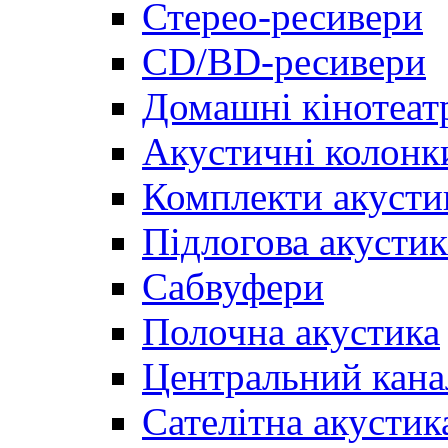
Стерео-ресивери
CD/BD-ресивери
Домашні кінотеат
Акустичні колонк
Комплекти акусти
Підлогова акустик
Сабвуфери
Полочна акустика
Центральний кана
Сателітна акустик