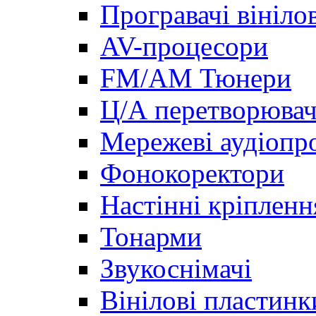
Програвачі вініло
AV-процесори
FM/AM Тюнери
Ц/А перетворювач
Мережеві аудіопро
Фонокоректори
Настінні кріпленн
Тонарми
Звукоснімачі
Вінілові пластинк