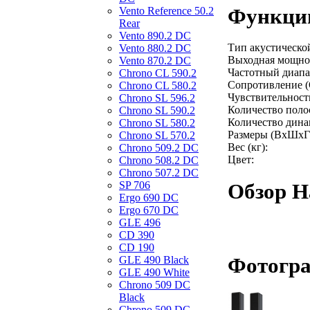
Функции
Vento Reference 50.2
Rear
Vento 890.2 DС
Тип акустическо
Vento 880.2 DС
Выходная мощнос
Vento 870.2 DС
Частотный диапаз
Chrono CL 590.2
Сопротивление (
Chrono CL 580.2
Чувствительность
Chrono SL 596.2
Количество поло
Chrono SL 590.2
Количество дина
Chrono SL 580.2
Размеры (ВхШхГ
Chrono SL 570.2
Вес (кг):
Chrono 509.2 DC
Цвет:
Chrono 508.2 DC
Chrono 507.2 DC
SP 706
Обзор Н
Ergo 690 DC
Ergo 670 DC
GLE 496
CD 390
CD 190
Фотогра
GLE 490 Black
GLE 490 White
Chrono 509 DC
Black
Chrono 509 DC