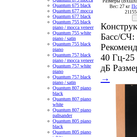
Размеры (ВхШхГ
Quantum 675 black
Вес: 27 кг
По
Quantum 677 mocca
21155
Quantum 677 black
Quantum 755 black
Конструк
piano / mocca veneer
Quantum 755 white
Басс/СЧ: 
piano / satin
Quantum 755 black
Рекоменд
piano
40 Гц-25
Quantum 757 black
piano / mocca veneer
дБ Разме
Quantum 757 white
piano
→
Quantum 757 black
piano / satin
Quantum 807 piano
black
Quantum 807 piano
white
Quantum 807 piano
palisander
Quantum 805 piano
black
Quantum 805 piano