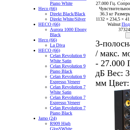
Piano White
27.000 Гц. Сопр
Heco (66)
Чувствительнос
Direkt Black/Black
36.3 кг Размер
Direkt White/Silver
1132 × 234,5 × 4
HECO (66)
Walnut
Под
Aurora 1000 Ebony
37324
Black
Heco (66)
3-полосн
La Diva
HECO (66)
/ макс. 
Celan Revolution 9
- 27.000
White Satin
Celan Revolution 9
дБ Вес: 3
Piano Black
Celan Revolution 9
мм Цвет:
Espresso Veneer
Celan Revolution 7
White Satin
Celan Revolution 7
Espresso Veneer
Celan Revolution 7
Piano Black
Jamo (24)
R909 High
GlosSWhite