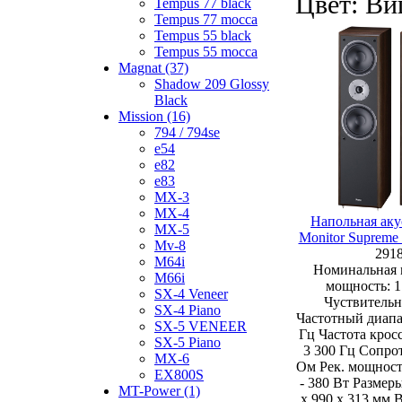
Цвет: Ви
Tempus 77 black
Tempus 77 mocca
Tempus 55 black
Tempus 55 mocca
Magnat (37)
Shadow 209 Glossy
Black
Mission (16)
794 / 794se
e54
e82
e83
MX-3
MX-4
Напольная аку
MX-5
Monitor Supreme
Mv-8
291
M64i
Номинальная 
M66i
мощность: 1
SX-4 Veneer
Чуствительн
SX-4 Piano
Частотный диапаз
SX-5 VENEER
Гц Частота кросс
SX-5 Piano
3 300 Гц Сопрот
MX-6
Ом Рек. мощност
EX800S
- 380 Вт Размер
MT-Power (1)
x 990 x 313 мм 