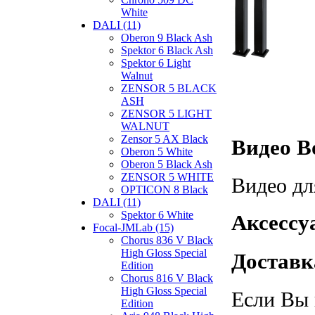
White
DALI (11)
Oberon 9 Black Ash
Spektor 6 Black Ash
Spektor 6 Light
Walnut
ZENSOR 5 BLACK
ASH
ZENSOR 5 LIGHT
WALNUT
Zensor 5 AX Black
Видео Bo
Oberon 5 White
Oberon 5 Black Ash
ZENSOR 5 WHITE
Видео дл
OPTICON 8 Black
DALI (11)
Spektor 6 White
Аксессуа
Focal-JMLab (15)
Chorus 836 V Black
High Gloss Special
Доставка
Edition
Chorus 816 V Black
High Gloss Special
Если Вы 
Edition