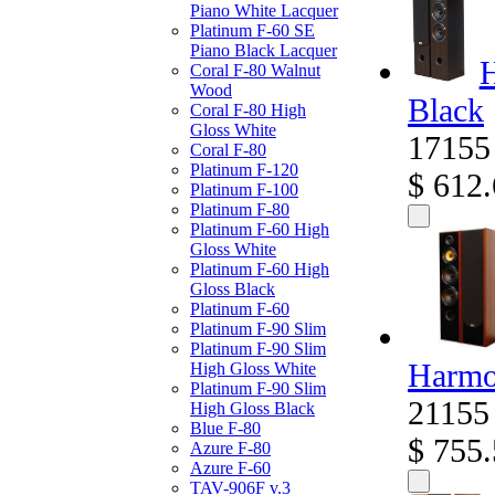
Piano White Lacquer
Platinum F-60 SE
Piano Black Lacquer
Н
Coral F-80 Walnut
Wood
Black
Coral F-80 High
Gloss White
17155
Coral F-80
Platinum F-120
$ 612
Platinum F-100
Platinum F-80
Platinum F-60 High
Gloss White
Platinum F-60 High
Gloss Black
Platinum F-60
Platinum F-90 Slim
Platinum F-90 Slim
Harmo
High Gloss White
Platinum F-90 Slim
21155
High Gloss Black
Blue F-80
$ 755
Azure F-80
Azure F-60
TAV-906F v.3