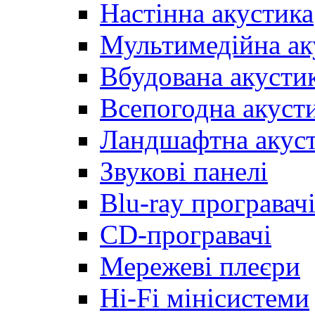
Настінна акустика
Мультимедійна ак
Вбудована акусти
Всепогодна акуст
Ландшафтна акус
Звукові панелі
Blu-ray програвач
CD-програвачі
Мережеві плеєри
Hi-Fi мінісистеми