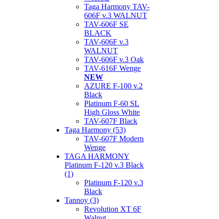
Taga Harmony TAV-
606F v.3 WALNUT
TAV-606F SE
BLACK
TAV-606F v.3
WALNUT
TAV-606F v.3 Oak
TAV-616F Wenge
NEW
AZURE F-100 v.2
Black
Platinum F-60 SL
High Gloss White
TAV-607F Black
Taga Harmony (53)
TAV-607F Modern
Wenge
TAGA HARMONY
Platinum F-120 v.3 Black
(1)
Platinum F-120 v.3
Black
Tannoy (3)
Revolution XT 6F
Walnut