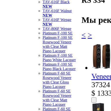
RS 334
TAV-616F Black
NEW
TAV-616F Walnut
NEW
Мы рек
TAV-616F Wenge
NEW
TAV-806F Wenge
<
>
Platinum F-100 SE
Platinum F-100 SE
Rosewood Veneer
with Clear Matt
Piano Lacquer
Platinum F-100 SE
Piano White Lacquer
Platinum F-100 SE
Piano Black Lacquer
Platinum F-60 SE
Venee
Rosewood Veneer
with Clear Gloss
37324
Piano Lacquer
$ 133
Platinum F-60 SE
Rosewood Veneer
with Clear Matt
Piano Lacquer
Platinum F-60 SE