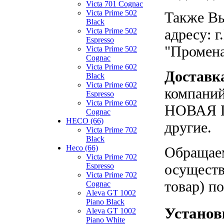
Victa 701 Cognac
Victa Prime 502
Также Вы
Black
адресу: г
Victa Prime 502
Espresso
"Промен
Victa Prime 502
Cognac
Victa Prime 602
Доставк
Black
Victa Prime 602
компаний
Espresso
Victa Prime 602
НОВАЯ П
Cognac
HECO (66)
другие.
Victa Prime 702
Black
Heco (66)
Обращаем
Victa Prime 702
осуществ
Espresso
Victa Prime 702
товар) п
Cognac
Aleva GT 1002
Piano Black
Установк
Aleva GT 1002
Piano White