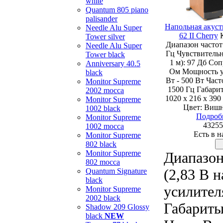
white
Quantum 805 piano
palisander
Напольная акуст
Needle Alu Super
62 II Cherry
Tower silver
Диапазон частот:
Needle Alu Super
Гц Чувствительн
Tower black
1 м): 97 Дб Со
Anniversary 40.5
Ом Мощность у
black
Вт - 500 Вт Част
Monitor Supreme
1500 Гц Габарит
2002 mocca
1020 х 216 х 390
Monitor Supreme
Цвет: Вишн
1002 black
Подроб
Monitor Supreme
43255
1002 mocca
Есть в 
Monitor Supreme
802 black
Monitor Supreme
Диапазон
802 mocca
(2,83 В 
Quantum Signature
black
усилител
Monitor Supreme
2002 black
Габариты 
Shadow 209 Glossy
black
NEW