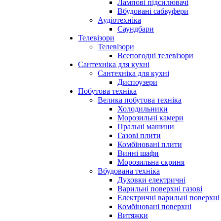
Лампові підсилювачі
Вбудовані сабвуфери
Аудіотехніка
Саундбари
Телевізори
Телевізори
Всепогодні телевізори
Сантехніка для кухні
Сантехніка для кухні
Диспоузери
Побутова техніка
Велика побутова техніка
Холодильники
Морозильні камери
Пральні машини
Газові плити
Комбіновані плити
Винні шафи
Морозильна скриня
Вбудована техніка
Духовки електричні
Варильні поверхні газові
Електричні варильні поверхні
Комбіновані поверхні
Витяжки