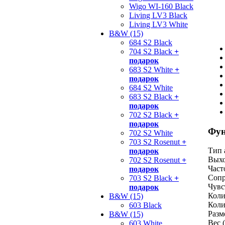
Wigo WI-160 Black
Living LV3 Black
Living LV3 White
B&W (15)
684 S2 Black
704 S2 Black
+
подарок
683 S2 White
+
подарок
684 S2 White
683 S2 Black
+
подарок
702 S2 Black
+
подарок
Фун
702 S2 White
703 S2 Rosenut
+
Тип 
подарок
Выхо
702 S2 Rosenut
+
Част
подарок
Сопр
703 S2 Black
+
Чувс
подарок
Коли
B&W (15)
Коли
603 Black
Разм
B&W (15)
Вес (
603 White