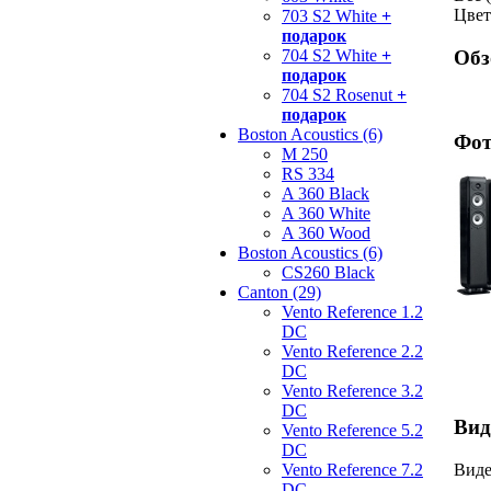
Цвет
703 S2 White
+
подарок
704 S2 White
+
Обз
подарок
704 S2 Rosenut
+
подарок
Boston Acoustics (6)
Фот
M 250
RS 334
A 360 Black
A 360 White
A 360 Wood
Boston Acoustics (6)
CS260 Black
Canton (29)
Vento Reference 1.2
DC
Vento Reference 2.2
DC
Vento Reference 3.2
DC
Вид
Vento Reference 5.2
DC
Виде
Vento Reference 7.2
DC