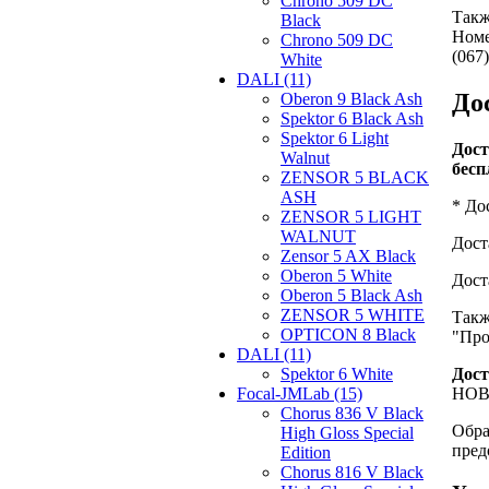
Chrono 509 DC
Такж
Black
Номе
Chrono 509 DC
(067)
White
DALI (11)
До
Oberon 9 Black Ash
Spektor 6 Black Ash
Spektor 6 Light
Дост
Walnut
бесп
ZENSOR 5 BLACK
ASH
* До
ZENSOR 5 LIGHT
WALNUT
Дост
Zensor 5 AX Black
Oberon 5 White
Дост
Oberon 5 Black Ash
ZENSOR 5 WHITE
Такж
OPTICON 8 Black
"Про
DALI (11)
Spektor 6 White
Дост
Focal-JMLab (15)
НОВА
Chorus 836 V Black
Обра
High Gloss Special
пред
Edition
Chorus 816 V Black