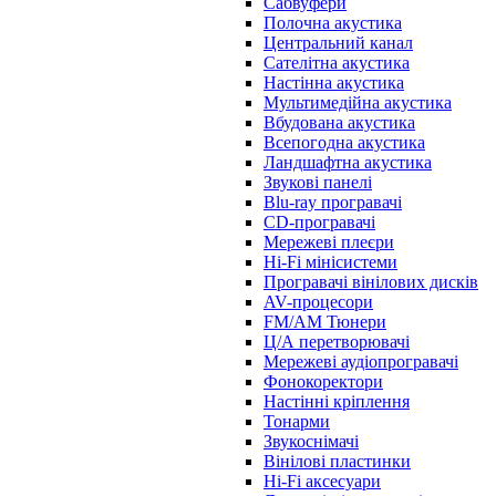
Сабвуфери
Полочна акустика
Центральний канал
Сателітна акустика
Настінна акустика
Мультимедійна акустика
Вбудована акустика
Всепогодна акустика
Ландшафтна акустика
Звукові панелі
Blu-ray програвачі
CD-програвачі
Мережеві плеєри
Hi-Fi мінісистеми
Програвачі вінілових дисків
AV-процесори
FM/AM Тюнери
Ц/А перетворювачі
Мережеві аудіопрогравачі
Фонокоректори
Настінні кріплення
Тонарми
Звукоснімачі
Вінілові пластинки
Hi-Fi аксесуари