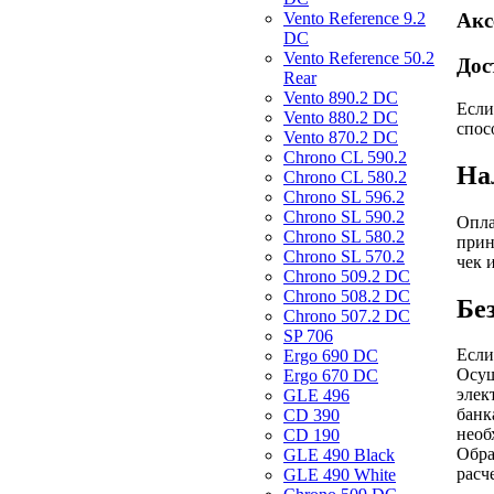
Vento Reference 9.2
Акс
DC
Vento Reference 50.2
Дос
Rear
Vento 890.2 DС
Если
Vento 880.2 DС
спос
Vento 870.2 DС
Chrono CL 590.2
На
Chrono CL 580.2
Chrono SL 596.2
Chrono SL 590.2
Опла
Chrono SL 580.2
прин
Chrono SL 570.2
чек 
Chrono 509.2 DC
Chrono 508.2 DC
Бе
Chrono 507.2 DC
SP 706
Если
Ergo 690 DC
Осущ
Ergo 670 DC
элек
GLE 496
банк
CD 390
необ
CD 190
Обра
GLE 490 Black
расч
GLE 490 White