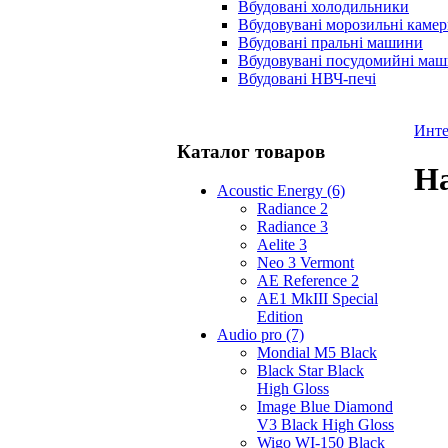
Вбудовані холодильники
Вбудовувані морозильні каме
Вбудовані пральні машини
Вбудовувані посудомийні ма
Вбудовані НВЧ-печі
Инте
Каталог товаров
На
Acoustic Energy (6)
Radiance 2
Radiance 3
Aelite 3
Neo 3 Vermont
AE Reference 2
AE1 MkIII Special
Edition
Audio pro (7)
Mondial M5 Black
Black Star Black
High Gloss
Image Blue Diamond
V3 Black High Gloss
Wigo WI-150 Black