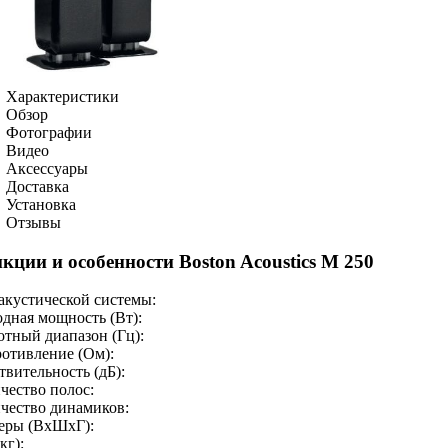
Характеристики
Обзор
Фотографии
Видео
Аксессуары
Доставка
Установка
Отзывы
кции и особенности Boston Acoustics M 250
акустической системы:
дная мощность (Вт):
отный диапазон (Гц):
отивление (Ом):
твительность (дБ):
чество полос:
чество динамиков:
еры (ВхШхГ):
кг):