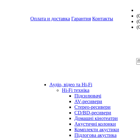
(
Оплата и доставка
Гарантия
Контакты
(
(
Аудіо, відео та Hi-Fi
Hi-Fi техніка
Підсилювачі
AV-ресивери
Стерео-ресивери
CD/BD-ресивери
Домашні кінотеатри
Акустичні колонки
Комплекти акустики
Підлогова акустика