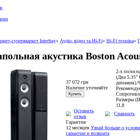
ри
шини
рнет-супермаркет Interbay
»
Аудіо, відео та Hi-Fi
»
Hi-Fi техніка
»
П
польная акустика Boston Acous
2-х полосн
(Два 5.35"
37 072 грн
динамик).Ч
Наличие уточняйте
Рекомендуе
Сопротивле
Размеры (Ш
11,8
Оставить
Сравнить
отзыв
Гарантия
12 месяцев
Узнай больше о услов
гарантии и возврата