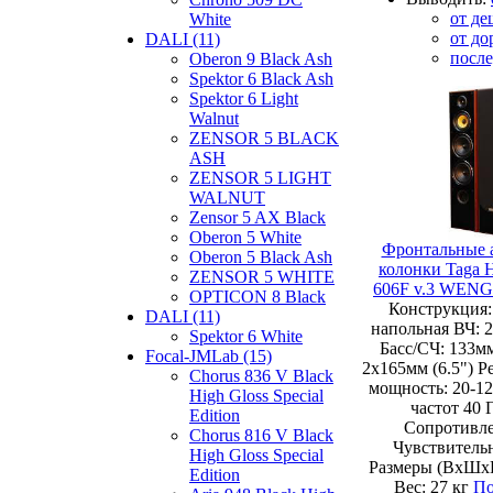
от де
White
от до
DALI (11)
посл
Oberon 9 Black Ash
Spektor 6 Black Ash
Spektor 6 Light
Walnut
ZENSOR 5 BLACK
ASH
ZENSOR 5 LIGHT
WALNUT
Zensor 5 AX Black
Oberon 5 White
Фронтальные 
Oberon 5 Black Ash
колонки Taga 
ZENSOR 5 WHITE
606F v.3 WEN
OPTICON 8 Black
Конструкция:
DALI (11)
напольная ВЧ: 
Spektor 6 White
Басс/СЧ: 133мм
Focal-JMLab (15)
2х165мм (6.5") 
Chorus 836 V Black
мощность: 20-1
High Gloss Special
частот 40 
Edition
Сопротивле
Chorus 816 V Black
Чувствительн
High Gloss Special
Размеры (ВхШхГ
Edition
Вес: 27 кг
По