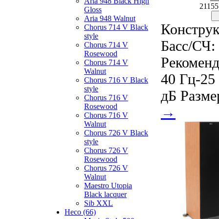
Aria 948 Black High
21155
Gloss
Aria 948 Walnut
Конструк
Chorus 714 V Black
style
Басс/СЧ: 
Chorus 714 V
Rosewood
Рекоменд
Chorus 714 V
Walnut
40 Гц-25
Chorus 716 V Black
style
дБ Разме
Chorus 716 V
Rosewood
→
Chorus 716 V
Walnut
Chorus 726 V Black
style
Chorus 726 V
Rosewood
Chorus 726 V
Walnut
Maestro Utopia
Black lacquer
Sib XXL
Heco (66)