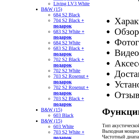
Living LV3 White
B&W (15)
684 S2 Black
Харак
704 S2 Black
+
подарок
Обзор
683 S2 White
+
подарок
Фотог
684 S2 White
683 S2 Black
+
Видео
подарок
702 S2 Black
+
Аксес
подарок
702 S2 White
Доста
703 S2 Rosenut
+
Устан
подарок
702 S2 Rosenut
+
Отзы
подарок
703 S2 Black
+
подарок
Функции
B&W (15)
603 Black
B&W (15)
Тип акустическо
603 White
Выходная мощнос
703 S2 White
+
Частотный диапаз
подарок