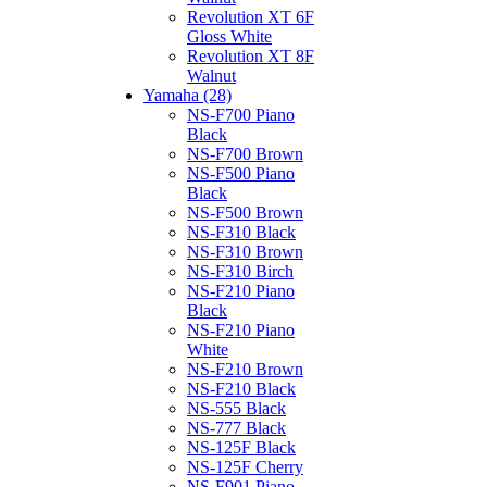
Revolution XT 6F
Gloss White
Revolution XT 8F
Walnut
Yamaha (28)
NS-F700 Piano
Black
NS-F700 Brown
NS-F500 Piano
Black
NS-F500 Brown
NS-F310 Black
NS-F310 Brown
NS-F310 Birch
NS-F210 Piano
Black
NS-F210 Piano
White
NS-F210 Brown
NS-F210 Black
NS-555 Black
NS-777 Black
NS-125F Black
NS-125F Cherry
NS-F901 Piano