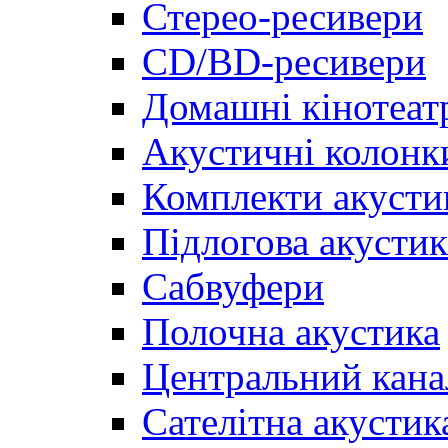
Стерео-ресивери
CD/BD-ресивери
Домашні кінотеат
Акустичні колонк
Комплекти акусти
Підлогова акустик
Сабвуфери
Полочна акустика
Центральний кана
Сателітна акустик