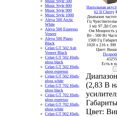
Music Style 500
Music Style 800
Напольная акуст
Music Style 900
62 II Cherry
Music Style 1000
Диапазон частот:
Aleva 500 Arctic
Гц Чувствительн
White
1 м): 97 Дб Со
Aleva 500 Espresso
Ом Мощность у
Veneer
Вт - 500 Вт Част
Aleva 500 Piano
1500 Гц Габарит
Black
1020 х 216 х 390
Celan GT 502 Ash
Цвет: Вишн
Veneer Black
Подроб
Celan GT 502 High-
43255
gloss black
Есть в 
Celan GT 502 High-
gloss espresso
Диапазон
Celan GT 502 High-
gloss white
(2,83 В 
Celan GT 702 High-
gloss black
усилител
Celan GT 702 High-
gloss espresso
Габариты 
Celan GT 702 High-
gloss white
Цвет: Ви
Celan GT 902 High-