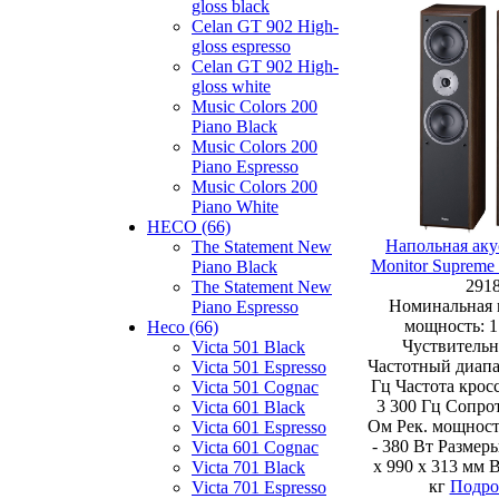
gloss black
Celan GT 902 High-
gloss espresso
Celan GT 902 High-
gloss white
Music Colors 200
Piano Black
Music Colors 200
Piano Espresso
Music Colors 200
Piano White
HECO (66)
Напольная аку
The Statement New
Monitor Supreme
Piano Black
291
The Statement New
Номинальная 
Piano Espresso
мощность: 1
Heco (66)
Чуствительн
Victa 501 Black
Частотный диапаз
Victa 501 Espresso
Гц Частота кросс
Victa 501 Cognac
3 300 Гц Сопрот
Victa 601 Black
Ом Рек. мощност
Victa 601 Espresso
- 380 Вт Размер
Victa 601 Cognac
x 990 x 313 мм 
Victa 701 Black
кг
Подро
Victa 701 Espresso