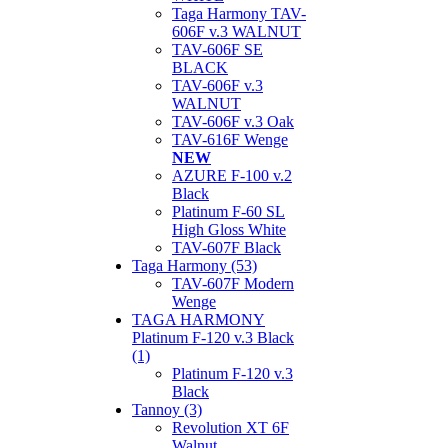
Taga Harmony TAV-
606F v.3 WALNUT
TAV-606F SE
BLACK
TAV-606F v.3
WALNUT
TAV-606F v.3 Oak
TAV-616F Wenge
NEW
AZURE F-100 v.2
Black
Platinum F-60 SL
High Gloss White
TAV-607F Black
Taga Harmony (53)
TAV-607F Modern
Wenge
TAGA HARMONY
Platinum F-120 v.3 Black
(1)
Platinum F-120 v.3
Black
Tannoy (3)
Revolution XT 6F
Walnut