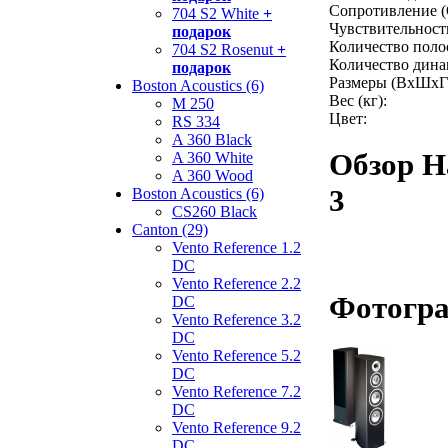
Сопротивление (
704 S2 White
+
Чувствительность
подарок
Количество поло
704 S2 Rosenut
+
Количество дина
подарок
Размеры (ВхШхГ
Boston Acoustics (6)
Вес (кг):
M 250
Цвет:
RS 334
A 360 Black
Обзор Н
A 360 White
A 360 Wood
3
Boston Acoustics (6)
CS260 Black
Canton (29)
Vento Reference 1.2
DC
Vento Reference 2.2
Фотогра
DC
Vento Reference 3.2
DC
Vento Reference 5.2
DC
Vento Reference 7.2
DC
Vento Reference 9.2
DC