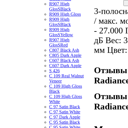
R907 High
3-полосн
GlosSBlack
R909 High Gloss
/ макс. 
R909 High
GlosSBlack
- 27.000
R909 High
GlosSYellow
дБ Вес: 3
R907 High
GlosSRed
мм Цвет:
C807 Black Ash
C805 Dark Apple
C607 Black Ash
C607 Dark Apple
Отзывы 
S 426
C 109 Real Walnut
Radianc
Veneer
C 109 High Gloss
Black
Отзывы 
C 109 High Gloss
White
Radianc
C 97 Satin Black
C 97 Satin White
C 97 Dark Apple
C 95 Satin Black
C 95 Satin White