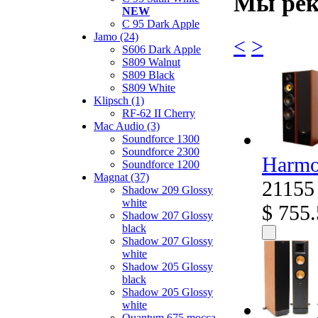
Мы рек
NEW
C 95 Dark Apple
Jamo (24)
<
>
S606 Dark Apple
S809 Walnut
S809 Black
S809 White
Klipsch (1)
RF-62 II Cherry
Mac Audio (3)
Soundforce 1300
Soundforce 2300
Harmo
Soundforce 1200
Magnat (37)
21155
Shadow 209 Glossy
white
$ 755
Shadow 207 Glossy
black
Shadow 207 Glossy
white
Shadow 205 Glossy
black
Shadow 205 Glossy
white
Quantum 675 mocca