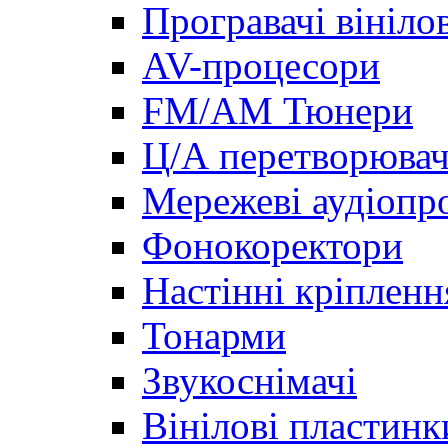
Програвачі вініло
AV-процесори
FM/AM Тюнери
Ц/А перетворювач
Мережеві аудіопро
Фонокоректори
Настінні кріпленн
Тонарми
Звукоснімачі
Вінілові пластинк