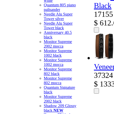
white
Black
Quantum 805 piano
palisander
17155
Needle Alu Super
Tower silver
$ 612
Needle Alu Super
Tower black
Anniversary 40.5
black
Monitor Supreme
2002 mocca
Monitor Supreme
1002 black
Monitor Supreme
Venee
1002 mocca
Monitor Supreme
37324
802 black
Monitor Supreme
$ 133
802 mocca
Quantum Signature
black
Monitor Supreme
2002 black
Shadow 209 Glossy
black
NEW