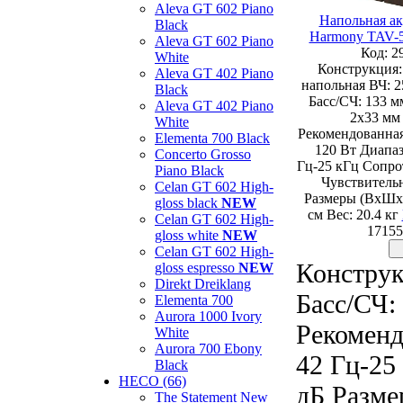
Aleva GT 602 Piano
Напольная ак
Black
Harmony TAV-5
Aleva GT 602 Piano
Код: 2
White
Конструкция:
Aleva GT 402 Piano
напольная ВЧ: 
Black
Басс/СЧ: 133 мм
Aleva GT 402 Piano
2х33 мм 
White
Рекомендованная
Elementa 700 Black
120 Вт Диапаз
Concerto Grosso
Гц-25 кГц Сопро
Piano Black
Чувствительн
Celan GT 602 High-
Размеры (ВхШхГ
gloss black
NEW
см Вес: 20.4 кг
Celan GT 602 High-
17155
gloss white
NEW
Celan GT 602 High-
Конструк
gloss espresso
NEW
Direkt Dreiklang
Басс/СЧ: 
Elementa 700
Aurora 1000 Ivory
Рекоменд
White
Aurora 700 Ebony
42 Гц-25
Black
HECO (66)
дБ Разме
The Statement New