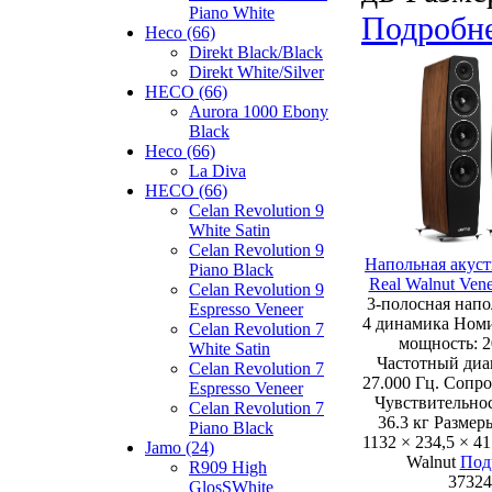
Piano White
Подробн
Heco (66)
Direkt Black/Black
Direkt White/Silver
HECO (66)
Aurora 1000 Ebony
Black
Heco (66)
La Diva
HECO (66)
Celan Revolution 9
White Satin
Celan Revolution 9
Напольная акуст
Piano Black
Real Walnut Vene
Celan Revolution 9
3-полосная напо
Espresso Veneer
4 динамика Номи
Celan Revolution 7
мощность: 2
White Satin
Частотный диап
Celan Revolution 7
27.000 Гц. Сопр
Espresso Veneer
Чувствительнос
Celan Revolution 7
36.3 кг Размер
Piano Black
1132 × 234,5 × 4
Jamo (24)
Walnut
Под
R909 High
37324
GlosSWhite