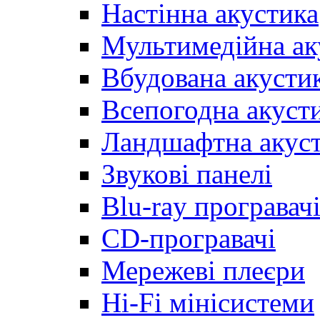
Настінна акустика
Мультимедійна ак
Вбудована акусти
Всепогодна акуст
Ландшафтна акус
Звукові панелі
Blu-ray програвач
CD-програвачі
Мережеві плеєри
Hi-Fi мінісистеми