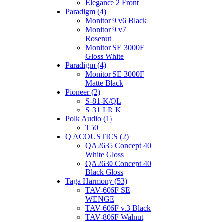
Elegance 2 Front
Paradigm (4)
Monitor 9 v6 Black
Monitor 9 v7
Rosenut
Monitor SE 3000F
Gloss White
Paradigm (4)
Monitor SE 3000F
Matte Black
Pioneer (2)
S-81-K/QL
S-31-LR-K
Polk Audio (1)
T50
Q ACOUSTICS (2)
QA2635 Concept 40
White Gloss
QA2630 Concept 40
Black Gloss
Taga Harmony (53)
TAV-606F SE
WENGE
TAV-606F v.3 Black
TAV-806F Walnut