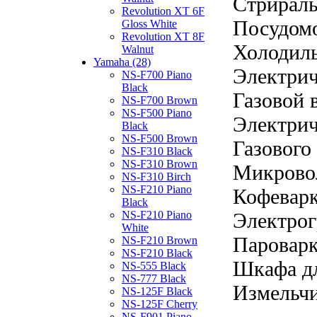
Стрирал
Revolution XT 6F
Посудом
Gloss White
Revolution XT 8F
Холодил
Walnut
Yamaha (28)
Электрич
NS-F700 Piano
Black
Газовой 
NS-F700 Brown
NS-F500 Piano
Электрич
Black
NS-F500 Brown
Газового
NS-F310 Black
NS-F310 Brown
Микрово
NS-F310 Birch
NS-F210 Piano
Кофевар
Black
NS-F210 Piano
Электрог
White
Паровар
NS-F210 Brown
NS-F210 Black
Шкафа дл
NS-555 Black
NS-777 Black
Измельчи
NS-125F Black
NS-125F Cherry
NS-F901 Piano