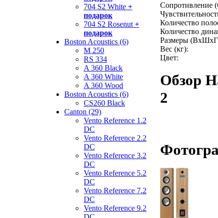
Сопротивление (
704 S2 White
+
Чувствительность
подарок
Количество поло
704 S2 Rosenut
+
Количество дина
подарок
Размеры (ВхШхГ
Boston Acoustics (6)
Вес (кг):
M 250
Цвет:
RS 334
A 360 Black
Обзор Н
A 360 White
A 360 Wood
2
Boston Acoustics (6)
CS260 Black
Canton (29)
Vento Reference 1.2
DC
Vento Reference 2.2
Фотогра
DC
Vento Reference 3.2
DC
Vento Reference 5.2
DC
Vento Reference 7.2
DC
Vento Reference 9.2
DC