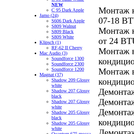
NEW
Монтаж 
C 95 Dark Apple
Jamo (24)
07-18 B
S606 Dark Apple
S809 Walnut
Монтаж 
S809 Black
S809 White
от 24 B
Klipsch (1)
RF-62 II Cherry
Монтаж в
Mac Audio (3)
Soundforce 1300
кондицио
Soundforce 2300
Монтаж в
Soundforce 1200
Magnat (37)
кондицио
Shadow 209 Glossy
white
Демонта
Shadow 207 Glossy
black
Демонтаж
Shadow 207 Glossy
white
Демонтаж
Shadow 205 Glossy
black
кондицио
Shadow 205 Glossy
white
Демонтаж
Quantum 675 mocca