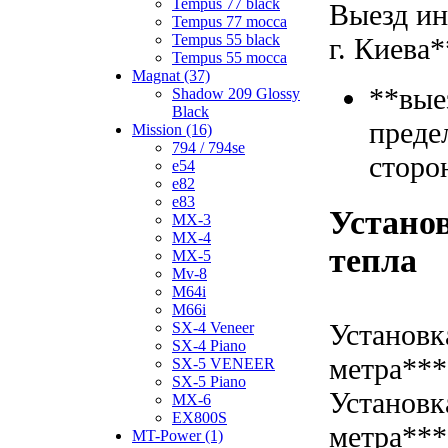
Tempus 77 black
Выезд ин
Tempus 77 mocca
Tempus 55 black
г. Киева*
Tempus 55 mocca
Magnat (37)
**вые
Shadow 209 Glossy
Black
преде
Mission (16)
794 / 794se
сторо
e54
e82
e83
Установ
MX-3
MX-4
тепла
MX-5
Mv-8
M64i
M66i
Установк
SX-4 Veneer
SX-4 Piano
метра***
SX-5 VENEER
SX-5 Piano
Установк
MX-6
EX800S
метра***
MT-Power (1)