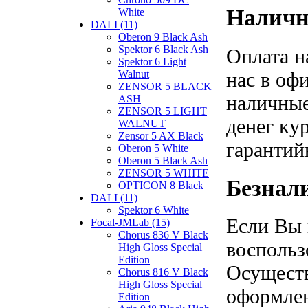
Наличн
White
DALI (11)
Oberon 9 Black Ash
Spektor 6 Black Ash
Оплата н
Spektor 6 Light
нас в оф
Walnut
ZENSOR 5 BLACK
наличные
ASH
ZENSOR 5 LIGHT
денег ку
WALNUT
Zensor 5 AX Black
гарантий
Oberon 5 White
Oberon 5 Black Ash
ZENSOR 5 WHITE
Безнал
OPTICON 8 Black
DALI (11)
Spektor 6 White
Если Вы 
Focal-JMLab (15)
Chorus 836 V Black
воспольз
High Gloss Special
Edition
Осуществ
Chorus 816 V Black
High Gloss Special
оформлен
Edition