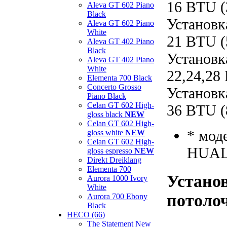
16 BTU (
Aleva GT 602 Piano
Black
Установк
Aleva GT 602 Piano
White
21 BTU (
Aleva GT 402 Piano
Black
Установк
Aleva GT 402 Piano
White
22,24,28
Elementa 700 Black
Concerto Grosso
Установк
Piano Black
Celan GT 602 High-
36 BTU (
gloss black
NEW
Celan GT 602 High-
* мод
gloss white
NEW
Celan GT 602 High-
HUAL
gloss espresso
NEW
Direkt Dreiklang
Elementa 700
Установ
Aurora 1000 Ivory
White
потолоч
Aurora 700 Ebony
Black
HECO (66)
The Statement New