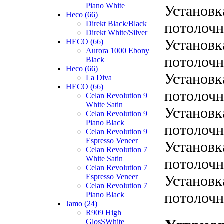
Piano White
Установк
Heco (66)
потолочн
Direkt Black/Black
Direkt White/Silver
Установк
HECO (66)
Aurora 1000 Ebony
потолочн
Black
Heco (66)
Установк
La Diva
HECO (66)
потолочн
Celan Revolution 9
White Satin
Установк
Celan Revolution 9
Piano Black
потолочн
Celan Revolution 9
Espresso Veneer
Установк
Celan Revolution 7
White Satin
потолочн
Celan Revolution 7
Установк
Espresso Veneer
Celan Revolution 7
потолочн
Piano Black
Jamo (24)
R909 High
GlosSWhite