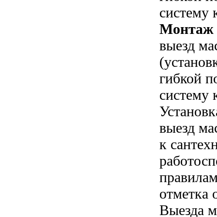
систему 
Монтаж 
выезд ма
(установ
гибкой п
систему 
Установк
выезд ма
к сантех
работосп
правилам
отметка 
Выезда м