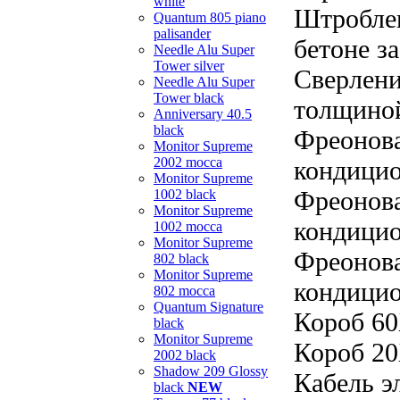
white
Штроблен
Quantum 805 piano
palisander
бетоне за
Needle Alu Super
Tower silver
Сверлени
Needle Alu Super
Tower black
толщиной
Anniversary 40.5
black
Фреонова
Monitor Supreme
2002 mocca
кондицио
Monitor Supreme
Фреонова
1002 black
Monitor Supreme
кондицио
1002 mocca
Monitor Supreme
Фреонова
802 black
Monitor Supreme
кондицио
802 mocca
Quantum Signature
Короб 60
black
Monitor Supreme
Короб 20
2002 black
Shadow 209 Glossy
Кабель э
black
NEW