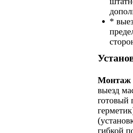
штатн
допол
* вые
преде
сторо
Устано
Монтаж 
выезд ма
готовый 
герметик
(установ
гибкой п