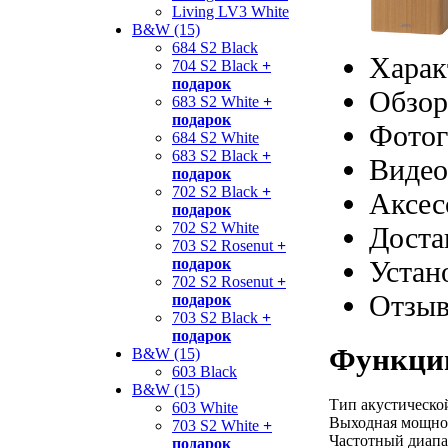
Living LV3 White
B&W (15)
684 S2 Black
Харак
704 S2 Black
+
подарок
Обзор
683 S2 White
+
подарок
Фотог
684 S2 White
683 S2 Black
+
Видео
подарок
702 S2 Black
+
Аксес
подарок
702 S2 White
Доста
703 S2 Rosenut
+
Устан
подарок
702 S2 Rosenut
+
Отзы
подарок
703 S2 Black
+
подарок
Функции
B&W (15)
603 Black
B&W (15)
Тип акустическо
603 White
Выходная мощнос
703 S2 White
+
Частотный диапаз
подарок