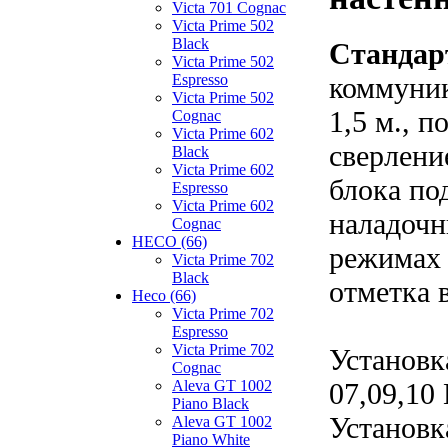
Victa 701 Cognac
Victa Prime 502
Black
Стандар
Victa Prime 502
коммуник
Espresso
Victa Prime 502
1,5 м., 
Cognac
Victa Prime 602
сверлени
Black
Victa Prime 602
блока по
Espresso
Victa Prime 602
наладочн
Cognac
HECO (66)
режимах 
Victa Prime 702
Black
отметка 
Heco (66)
Victa Prime 702
Espresso
Victa Prime 702
Установк
Cognac
07,09,10
Aleva GT 1002
Piano Black
Установк
Aleva GT 1002
Piano White