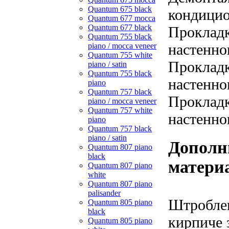
Quantum 675 black
кондицио
Quantum 677 mocca
Quantum 677 black
Прокладк
Quantum 755 black
настенно
piano / mocca veneer
Quantum 755 white
Прокладк
piano / satin
Quantum 755 black
настенно
piano
Quantum 757 black
Прокладк
piano / mocca veneer
Quantum 757 white
настенно
piano
Quantum 757 black
piano / satin
Дополн
Quantum 807 piano
black
матери
Quantum 807 piano
white
Quantum 807 piano
palisander
Штроблен
Quantum 805 piano
black
кирпиче з
Quantum 805 piano