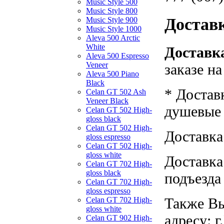
Music Style 500
Music Style 800
Достав
Music Style 900
Music Style 1000
Aleva 500 Arctic
White
Доставка
Aleva 500 Espresso
Veneer
заказе н
Aleva 500 Piano
Black
* Достав
Celan GT 502 Ash
Veneer Black
душевые к
Celan GT 502 High-
gloss black
Celan GT 502 High-
Доставка
gloss espresso
Celan GT 502 High-
gloss white
Доставка
Celan GT 702 High-
gloss black
подъезда
Celan GT 702 High-
gloss espresso
Также Вы
Celan GT 702 High-
gloss white
адресу: г
Celan GT 902 High-