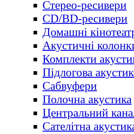
Стерео-ресивери
CD/BD-ресивери
Домашні кінотеат
Акустичні колонк
Комплекти акусти
Підлогова акустик
Сабвуфери
Полочна акустика
Центральний кана
Сателітна акустик