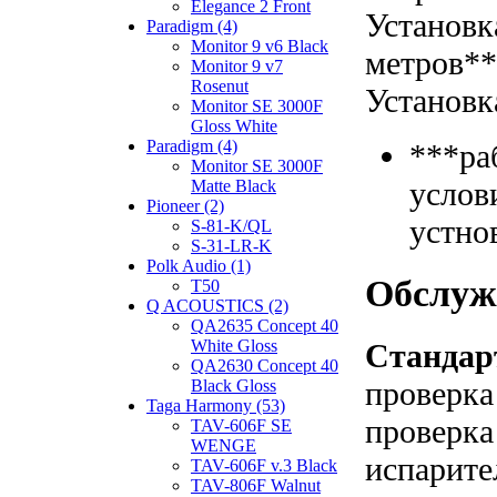
Elegance 2 Front
Установк
Paradigm (4)
Monitor 9 v6 Black
метров*
Monitor 9 v7
Rosenut
Установк
Monitor SE 3000F
Gloss White
Paradigm (4)
***ра
Monitor SE 3000F
услов
Matte Black
Pioneer (2)
устно
S-81-K/QL
S-31-LR-K
Polk Audio (1)
Обслуж
T50
Q ACOUSTICS (2)
QA2635 Concept 40
White Gloss
Стандар
QA2630 Concept 40
проверка
Black Gloss
Taga Harmony (53)
проверка
TAV-606F SE
WENGE
испарите
TAV-606F v.3 Black
TAV-806F Walnut