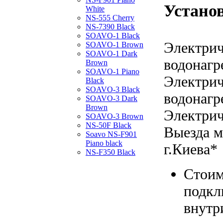
Устано
White
NS-555 Cherry
NS-7390 Black
SOAVO-1 Black
Электрич
SOAVO-1 Brown
SOAVO-1 Dark
водонагр
Brown
SOAVO-1 Piano
Электрич
Black
SOAVO-3 Black
водонагр
SOAVO-3 Dark
Brown
Электрич
SOAVO-3 Brown
NS-50F Black
Выезда м
Soavo NS-F901
Piano black
г.Киева*
NS-F350 Black
Стоим
подкл
внутр