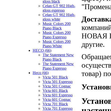
gloss black
"Промен
Celan GT 902 High-
gloss espresso
Celan GT 902 High-
Доставк
gloss white
Music Colors 200
компаний
Piano Black
Music Colors 200
НОВАЯ П
Piano Espresso
Music Colors 200
другие.
Piano White
HECO (66)
Обращаем
The Statement New
Piano Black
осуществ
The Statement New
Piano Espresso
товар) п
Heco (66)
Victa 501 Black
Victa 501 Espresso
Установк
Victa 501 Cognac
Victa 601 Black
Victa 601 Espresso
Устано
Victa 601 Cognac
Victa 701 Black
настенн
Victa 701 Espresso