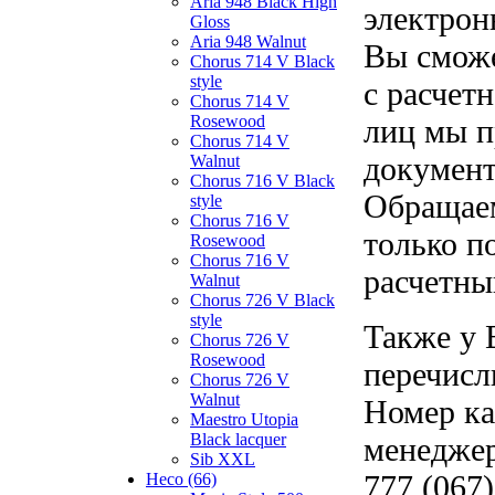
Aria 948 Black High
электрон
Gloss
Aria 948 Walnut
Вы сможе
Chorus 714 V Black
style
с расчет
Chorus 714 V
Rosewood
лиц мы п
Chorus 714 V
документ
Walnut
Chorus 716 V Black
Обращаем
style
Chorus 716 V
только п
Rosewood
Chorus 716 V
расчетны
Walnut
Chorus 726 V Black
style
Также у 
Chorus 726 V
Rosewood
перечисл
Chorus 726 V
Walnut
Номер ка
Maestro Utopia
Black lacquer
менеджер
Sib XXL
777 (067)
Heco (66)