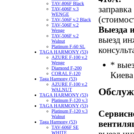
TAV-806F Black
заправка
TAV-606F v.3
WENGE
(стоимос
TAV-506F v.2 Black
TAV-506F v.2
Выезда и
Wenge
TAV-506F v.2
выезд ин
Walnut
Platinum F-60 SL
консульт
TAGA HARMONY (53)
AZURE F-100 v.2
* вые
Wenge
Diamond F-200
Киева
CORAL F-120
Taga Harmony (53)
AZURE F-100 v.2
Обслуж
WALNUT
TAGA HARMONY (53)
Platinum F-120 v.3
TAGA HARMONY (53)
Platinum F-120 v.3
Сервисн
Walnut
вентиля
Taga Harmony (53)
TAV-606F SE
выезд ин
WHITE