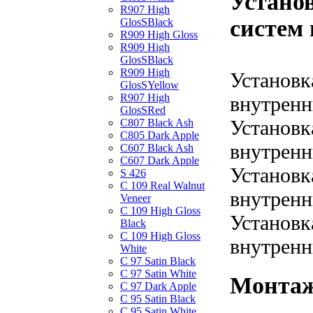
Устано
R907 High
систем 
GlosSBlack
R909 High Gloss
R909 High
GlosSBlack
R909 High
Установк
GlosSYellow
R907 High
внутренн
GlosSRed
Установк
C807 Black Ash
C805 Dark Apple
внутренн
C607 Black Ash
C607 Dark Apple
Установк
S 426
C 109 Real Walnut
внутренн
Veneer
C 109 High Gloss
Установк
Black
C 109 High Gloss
внутренн
White
C 97 Satin Black
C 97 Satin White
Монтаж
C 97 Dark Apple
C 95 Satin Black
C 95 Satin White