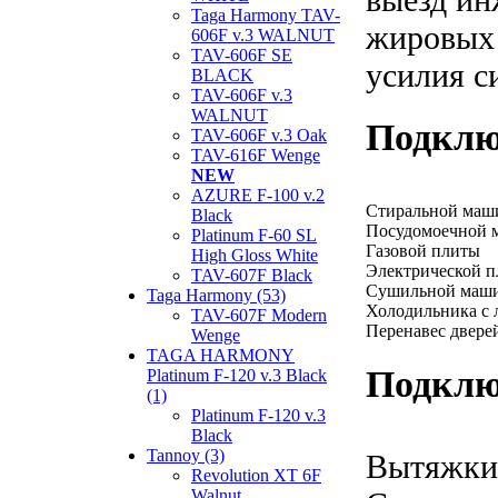
Taga Harmony TAV-
жировых 
606F v.3 WALNUT
TAV-606F SE
усилия с
BLACK
TAV-606F v.3
WALNUT
Подклю
TAV-606F v.3 Oak
TAV-616F Wenge
NEW
AZURE F-100 v.2
Стиральной ма
Black
Посудомоечной
Platinum F-60 SL
Газовой плиты
High Gloss White
Электрической 
TAV-607F Black
Сушильной маш
Taga Harmony (53)
Холодильника с 
TAV-607F Modern
Перенавес двере
Wenge
TAGA HARMONY
Подклю
Platinum F-120 v.3 Black
(1)
Platinum F-120 v.3
Black
Tannoy (3)
Вытяжки
Revolution XT 6F
Walnut