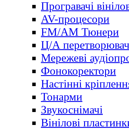
Програвачі вініло
AV-процесори
FM/AM Тюнери
Ц/А перетворювач
Мережеві аудіопро
Фонокоректори
Настінні кріпленн
Тонарми
Звукоснімачі
Вінілові пластинк