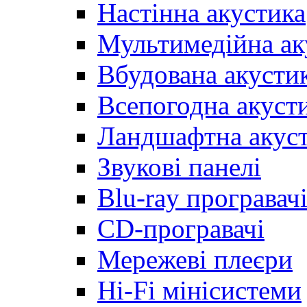
Настінна акустика
Мультимедійна ак
Вбудована акусти
Всепогодна акуст
Ландшафтна акус
Звукові панелі
Blu-ray програвач
CD-програвачі
Мережеві плеєри
Hi-Fi мінісистеми