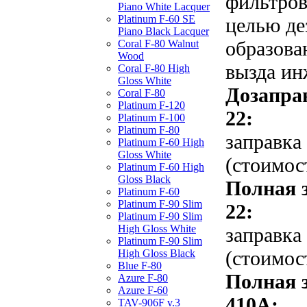
фильтров
Piano White Lacquer
Platinum F-60 SE
целью де
Piano Black Lacquer
образова
Coral F-80 Walnut
Wood
вызда ин
Coral F-80 High
Gloss White
Дозапра
Coral F-80
Platinum F-120
22:
Platinum F-100
Platinum F-80
заправка
Platinum F-60 High
Gloss White
(стоимос
Platinum F-60 High
Gloss Black
Полная 
Platinum F-60
Platinum F-90 Slim
22:
Platinum F-90 Slim
High Gloss White
заправка
Platinum F-90 Slim
(стоимос
High Gloss Black
Blue F-80
Полная 
Azure F-80
Azure F-60
410A:
TAV-906F v.3